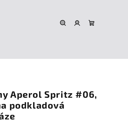
Hledat
Přihlášení
Nákupní
košík
y Aperol Spritz #06,
vna podkladová
áze