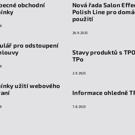
becné obchodní
Nová řada Salon Effe
ínky
Polish Line pro domá
použití
9
26.9.2025
ulář pro odstoupení
mlouvy
Stavy produktů s TP
TPo
9
2.9.2025
ínky užití webového
raní
Informace ohledně T
9
7.8.2025