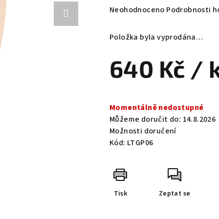
Průměrné
Neohodnoceno
Podrobnosti h
hodnocení
produktu
Položka byla vyprodána…
je
0,0
640 Kč
/ 
z
5
hvězdiček.
Měrná
cena:
Momentálně nedostupné
Můžeme doručit do:
14.8.2026
Možnosti doručení
Kód:
LTGP06
Tisk
Zeptat se