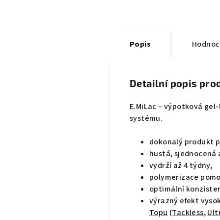
Popis
Hodnoc
Detailní popis pro
E.MiLac – výpotková gel
systému.
dokonalý produkt p
hustá, sjednocená a
vydrží až 4 týdny,
polymerizace pomo
optimální konziste
výrazný efekt vysok
Topu
(
Tackless
,
Ult