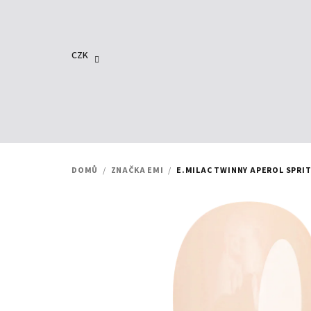
Přejít
na
obsah
CZK
DOMŮ
/
ZNAČKA EMI
/
E.MILAC TWINNY APEROL SPRIT