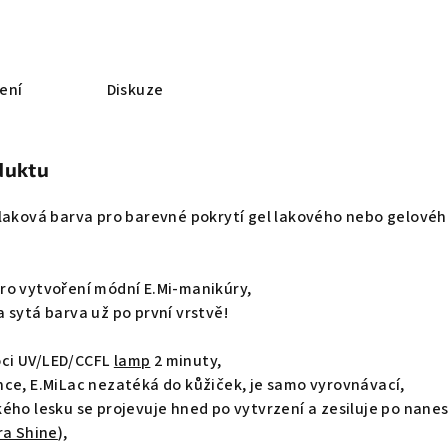
ení
Diskuze
duktu
-laková barva pro barevné pokrytí gel lakového nebo gelové
ro vytvoření módní E.Mi-manikúry,
 sytá barva už po první vrstvě!
ci UV/LED/CCFL
lamp
2 minuty,
nce, E.MiLac nezatéká do kůžiček, je samo vyrovnávací,
ého lesku se projevuje hned po vytvrzení a zesiluje po nane
ra Shine
),