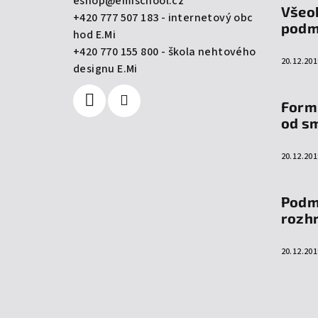
eshop
@
emischool.cz
Všeo
+420 777 507 183 - internetový obc
t
podm
hod E.Mi
í
+420 770 155 800 - škola nehtového
20.12.201
designu E.Mi
Form
od s
20.12.201
Podm
rozh
20.12.201