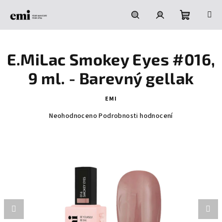
Přejít
na
obsah
Nákupní
Hledat
Přihlášení
E.MiLac Smokey Eyes #016,
košík
9 ml. - Barevný gellak
EMI
Průměrné
Neohodnoceno
Podrobnosti hodnocení
hodnocení
produktu
je
0,0
z
5
hvězdiček.