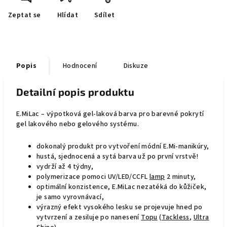
Zeptat se
Hlídat
Sdílet
Popis
Hodnocení
Diskuze
Detailní popis produktu
E.MiLac – výpotková gel-laková barva pro barevné pokrytí
gel lakového nebo gelového systému.
dokonalý produkt pro vytvoření módní E.Mi-manikúry,
hustá, sjednocená a sytá barva už po první vrstvě!
vydrží až 4 týdny,
polymerizace pomoci UV/LED/CCFL
lamp
2 minuty,
optimální konzistence, E.MiLac nezatéká do kůžiček,
je samo vyrovnávací,
výrazný efekt vysokého lesku se projevuje hned po
vytvrzení a zesiluje po nanesení
Topu
(
Tackless
,
Ultra