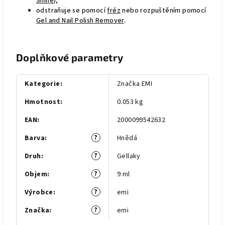
Shine
),
odstraňuje se pomocí
fréz
nebo rozpuštěním pomocí
Gel and Nail Polish Remover
.
Doplňkové parametry
Kategorie
:
Značka EMI
Hmotnost
:
0.053 kg
EAN
:
2000099542632
?
Barva
:
Hnědá
?
Druh
:
Gellaky
?
Objem
:
9 ml
?
Výrobce
:
emi
?
Značka
:
emi