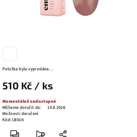
Položka byla vyprodána…
510 Kč
/ ks
Měrná
Momentálně nedostupné
cena:
Můžeme doručit do:
14.8.2026
Možnosti doručení
Kód:
LB016