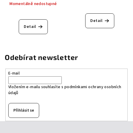
Momentálně nedostupné
Detail
Detail
Odebírat newsletter
E-mail
Vložením e-mailu souhlasíte s
podmínkami ochrany osobních
údajů
Přihlásit se
Z