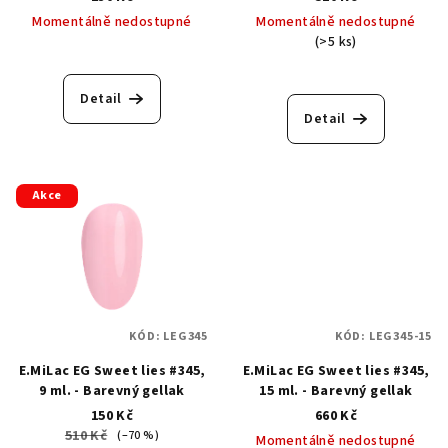
Momentálně nedostupné
Momentálně nedostupné
(>5 ks)
Detail
Detail
Akce
KÓD:
LEG345
KÓD:
LEG345-15
E.MiLac EG Sweet lies #345,
E.MiLac EG Sweet lies #345,
9 ml. - Barevný gellak
15 ml. - Barevný gellak
150 Kč
660 Kč
510 Kč
(–70 %)
Momentálně nedostupné