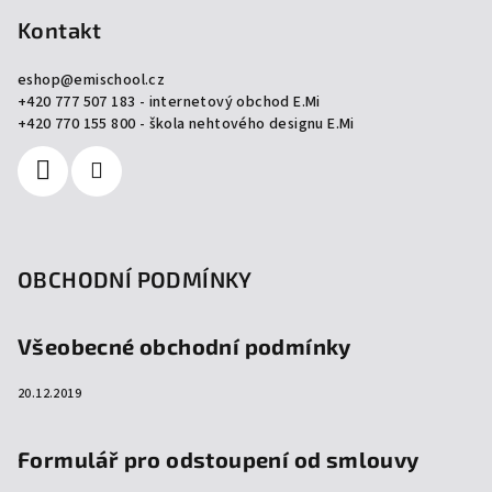
á
p
Kontakt
a
eshop
@
emischool.cz
t
+420 777 507 183 - internetový obchod E.Mi
í
+420 770 155 800 - škola nehtového designu E.Mi
OBCHODNÍ PODMÍNKY
Všeobecné obchodní podmínky
20.12.2019
Formulář pro odstoupení od smlouvy