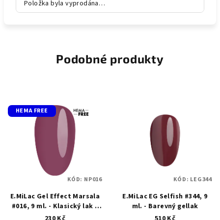
Položka byla vyprodána…
Podobné produkty
HEMA FREE
KÓD:
NP016
KÓD:
LEG344
E.MiLac Gel Effect Marsala
E.MiLac EG Selfish #344, 9
#016, 9 ml. - Klasický lak s
ml. - Barevný gellak
gelovým efektem
230 Kč
510 Kč