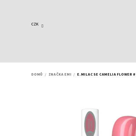
Přejít
na
obsah
CZK
DOMŮ
/
ZNAČKA EMI
/
E.MILAC SE CAMELIA FLOWER #0