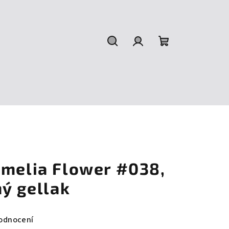
Hledat
Přihlášení
Nákupní
košík
amelia Flower #038,
ný gellak
odnocení