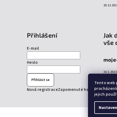
20.12.201
Přihlášení
Jak 
vše 
E-mail
moje
Heslo
16.5.2022
Přihlásit se
Tento web p
procházení
Nová registrace
Zapomenuté heslo
jejich použ
Nastaven