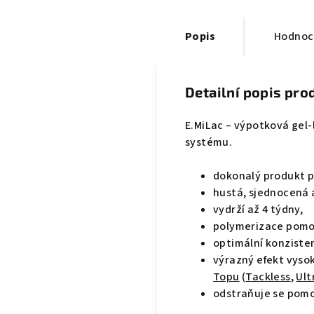
Popis
Hodnoc
Detailní popis pro
E.MiLac – výpotková gel
systému.
dokonalý produkt p
hustá, sjednocená a
vydrží až 4 týdny,
polymerizace pomo
optimální konziste
výrazný efekt vysok
Topu
(
Tackless
,
Ult
odstraňuje se pom