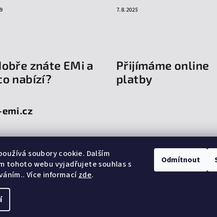
9
7.8.2025
dobře znáte EMi a
Přijímáme online
co nabízí?
platby
-emi.cz
oužívá soubory cookie. Dalším
Odmítnout
m tohoto webu vyjadřujete souhlas s
íváním.. Více informací
zde
.
í
Copyright 2026
em