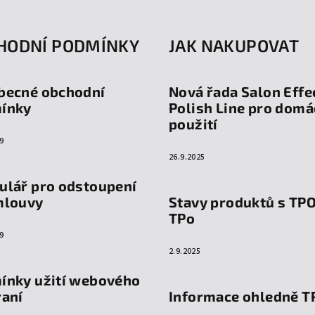
HODNÍ PODMÍNKY
JAK NAKUPOVAT
becné obchodní
Nová řada Salon Effe
ínky
Polish Line pro domá
použití
9
26.9.2025
ulář pro odstoupení
mlouvy
Stavy produktů s TP
TPo
9
2.9.2025
ínky užití webového
raní
Informace ohledně T