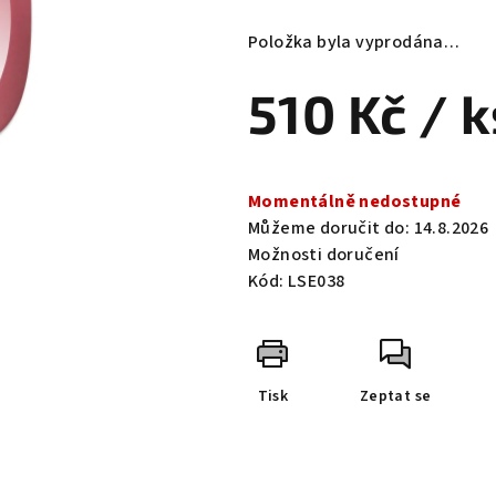
hodnocení
produktu
Položka byla vyprodána…
je
0,0
510 Kč
/ k
z
5
hvězdiček.
Měrná
cena:
Momentálně nedostupné
Můžeme doručit do:
14.8.2026
Možnosti doručení
Kód:
LSE038
Tisk
Zeptat se