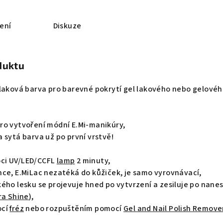
ení
Diskuze
duktu
-laková barva pro barevné pokrytí gel lakového nebo gelové
ro vytvoření módní E.Mi-manikúry,
 sytá barva už po první vrstvě!
ci UV/LED/CCFL
lamp
2 minuty,
nce, E.MiLac nezatéká do kůžiček, je samo vyrovnávací,
ého lesku se projevuje hned po vytvrzení a zesiluje po nane
ra Shine
),
ocí
fréz
nebo rozpuštěním pomocí
Gel and Nail Polish Remove