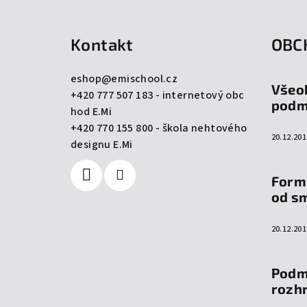
á
Kontakt
OBC
p
a
eshop
@
emischool.cz
Všeo
+420 777 507 183 - internetový obc
t
podm
hod E.Mi
í
+420 770 155 800 - škola nehtového
20.12.201
designu E.Mi
Form
od s
20.12.201
Podm
rozh