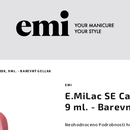
38, 9 ML. - BAREVNÝ GELLAK
EMI
E.MiLac SE C
9 ml. - Barev
Průměrné
Neohodnoceno
Podrobnosti h