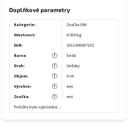
Doplňkové parametry
Kategorie
:
Značka EMI
Hmotnost
:
0.056 kg
EAN
:
2011000007102
?
Barva
:
Šedá
?
Druh
:
Gellaky
?
Objem
:
9 ml
?
Výrobce
:
emi
?
Značka
:
emi
Položka byla vyprodána…