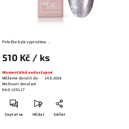
Položka byla vyprodána…
510 Kč
/ ks
Měrná
Momentálně nedostupné
cena:
Můžeme doručit do:
14.8.2026
Možnosti doručení
Kód:
LSD117
Zeptat se
Hlídat
Sdílet