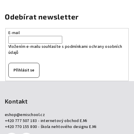
Odebírat newsletter
E-mail
Vložením e-mailu souhlasíte s
podmínkami ochrany osobních
údajů
Přihlásit se
Z
á
p
Kontakt
a
eshop
@
emischool.cz
t
+420 777 507 183 - internetový obchod E.Mi
í
+420 770 155 800 - škola nehtového designu E.Mi