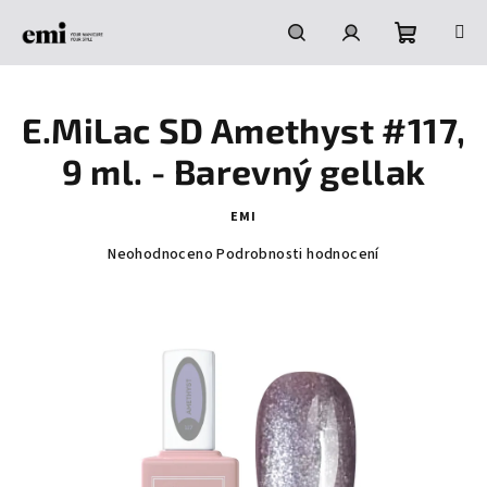
Přejít
na
obsah
Nákupní
Hledat
Přihlášení
E.MiLac SD Amethyst #117,
košík
9 ml. - Barevný gellak
EMI
Průměrné
Neohodnoceno
Podrobnosti hodnocení
hodnocení
produktu
je
0,0
z
5
hvězdiček.