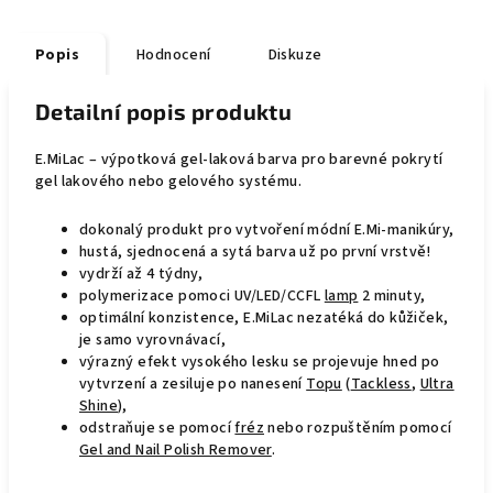
Popis
Hodnocení
Diskuze
Detailní popis produktu
E.MiLac – výpotková gel-laková barva pro barevné pokrytí
gel lakového nebo gelového systému.
dokonalý produkt pro vytvoření módní E.Mi-manikúry,
hustá, sjednocená a sytá barva už po první vrstvě!
vydrží až 4 týdny,
polymerizace pomoci UV/LED/CCFL
lamp
2 minuty,
optimální konzistence, E.MiLac nezatéká do kůžiček,
je samo vyrovnávací,
výrazný efekt vysokého lesku se projevuje hned po
vytvrzení a zesiluje po nanesení
Topu
(
Tackless
,
Ultra
Shine
),
odstraňuje se pomocí
fréz
nebo rozpuštěním pomocí
Gel and Nail Polish Remover
.