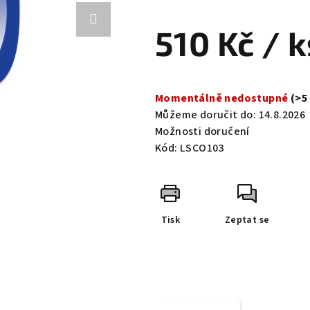
hodnocení
produktu
510 Kč
/ k
je
0,0
z
Měrná
5
cena:
Momentálně nedostupné
(>5
hvězdiček.
Můžeme doručit do:
14.8.2026
Možnosti doručení
Kód:
LSCO103
Tisk
Zeptat se