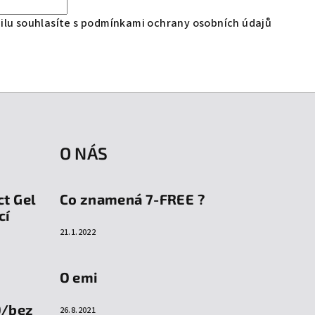
lu souhlasíte s
podmínkami ochrany osobních údajů
O NÁS
ct Gel
Co znamená 7-FREE ?
cí
21.1.2022
O emi
O/bez
26.8.2021