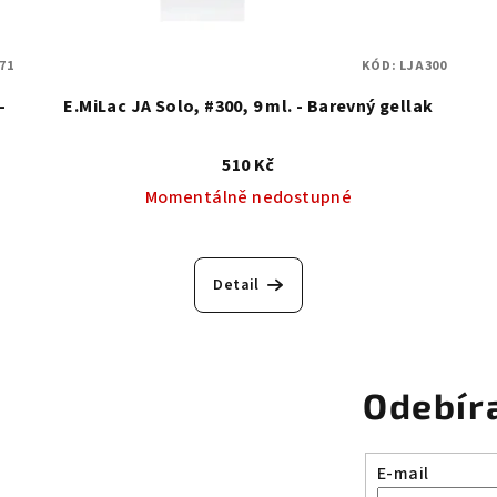
71
KÓD:
LJA300
-
E.MiLac JA Solo, #300, 9 ml. - Barevný gellak
510 Kč
Momentálně nedostupné
Detail
Odebír
E-mail