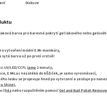
ení
Diskuze
duktu
-laková barva pro barevné pokrytí gel lakového nebo gelové
ro vytvoření módní E.Mi-manikúry,
 sytá barva už po první vrstvě!
ci UV/LED/CCFL
lamp
2 minuty,
nce, E.MiLac nezatéká do kůžiček, je samo vyrovnávací,
ého lesku se projevuje hned po vytvrzení a zesiluje po nane
ra Shine
),
ocí
fréz
nebo rozpuštěním pomocí
Gel and Nail Polish Remove