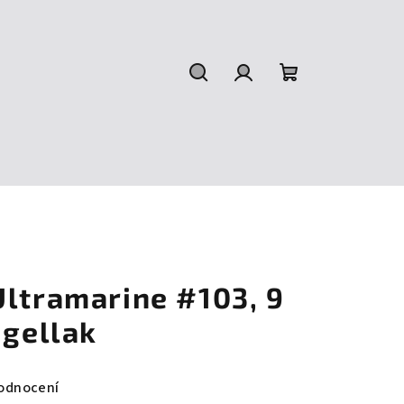
Hledat
Přihlášení
Nákupní
košík
Ultramarine #103, 9
 gellak
odnocení