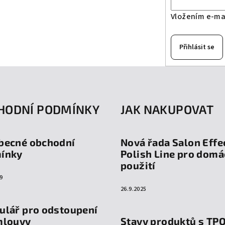
Vložením e-mai
Přihlásit se
HODNÍ PODMÍNKY
JAK NAKUPOVAT
becné obchodní
Nová řada Salon Effe
ínky
Polish Line pro domá
použití
9
26.9.2025
ulář pro odstoupení
mlouvy
Stavy produktů s TP