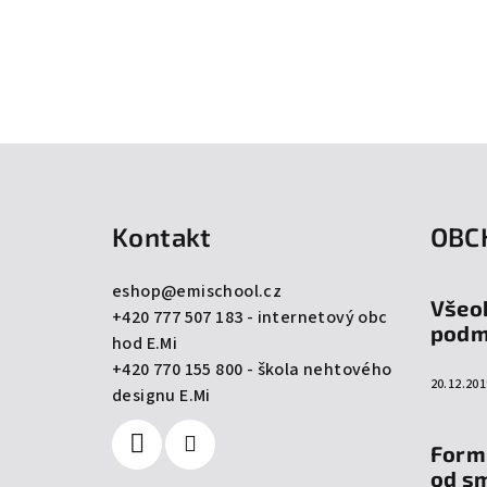
Z
á
Kontakt
OBC
p
a
eshop
@
emischool.cz
Všeo
+420 777 507 183 - internetový obc
t
podm
hod E.Mi
í
+420 770 155 800 - škola nehtového
20.12.201
designu E.Mi
Form
od s