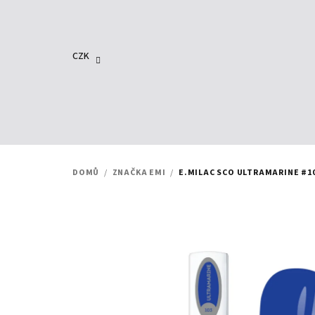
Přejít
na
obsah
CZK
DOMŮ
/
ZNAČKA EMI
/
E.MILAC SCO ULTRAMARINE #10