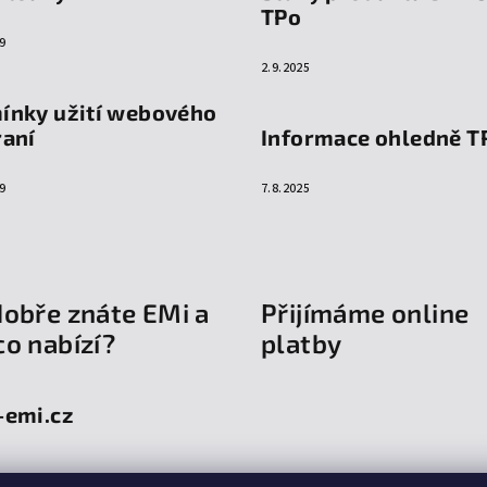
TPo
9
2.9.2025
ínky užití webového
raní
Informace ohledně T
9
7.8.2025
dobře znáte EMi a
Přijímáme online
co nabízí?
platby
-emi.cz