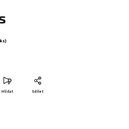
s
 ks)
Hlídat
Sdílet