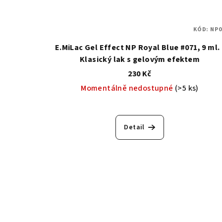
KÓD:
NP0
E.MiLac Gel Effect NP Royal Blue #071, 9 ml. 
Klasický lak s gelovým efektem
230 Kč
Momentálně nedostupné
(>5 ks)
Detail