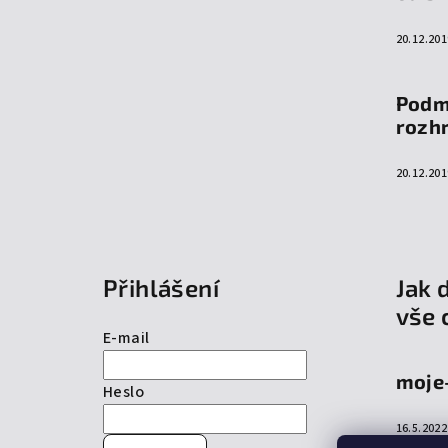
20.12.201
Podm
rozh
20.12.201
Přihlášení
Jak 
vše 
E-mail
moje
Heslo
16.5.2022