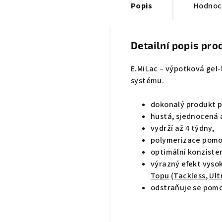
Popis
Hodnoc
Detailní popis pro
E.MiLac – výpotková gel
systému.
dokonalý produkt p
hustá, sjednocená a
vydrží až 4 týdny,
polymerizace pomo
optimální konziste
výrazný efekt vysok
Topu
(
Tackless
,
Ult
odstraňuje se pom