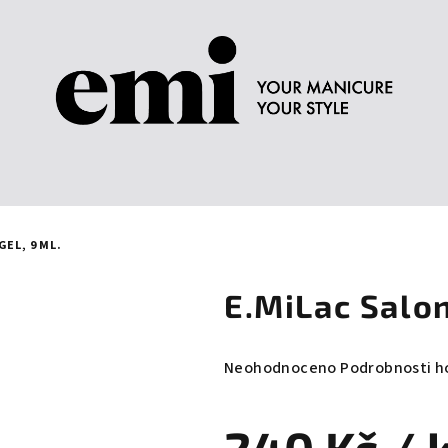
EL, 9 ML.
E.MiLac Salon
Průměrné
Neohodnoceno
Podrobnosti h
hodnocení
produktu
je