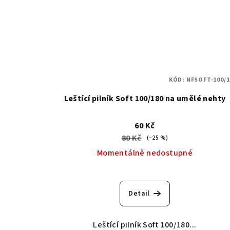
KÓD:
NFSOFT-100/1
Leštící pilník Soft 100/180 na umělé nehty
60 Kč
80 Kč
(–25 %)
Momentálně nedostupné
Průměrné
hodnocení
Detail
produktu
je
5,0
Leštící pilník Soft 100/180...