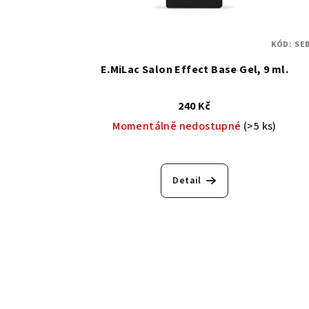
KÓD:
SE
E.MiLac Salon Effect Base Gel, 9 ml.
240 Kč
Momentálně nedostupné
(>5 ks)
Detail