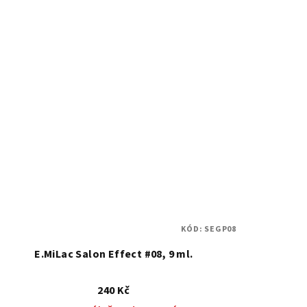
KÓD:
SEGP08
E.MiLac Salon Effect #08, 9 ml.
240 Kč