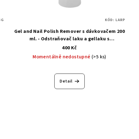
BG
KÓD:
LARP
Gel and Nail Polish Remover s dávkovačem 200
ml. - Odstraňovač laku a gellaku s
dávkovačem
400 Kč
Momentálně nedostupné
(>5 ks)
Průměrné
hodnocení
Detail
produktu
je
5,0
z
5
hvězdiček.