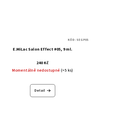
KÓD:
SEGP05
E.MiLac Salon Effect #05, 9 ml.
240 Kč
Momentálně nedostupné
(>5 ks)
Detail