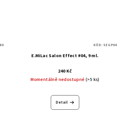
80
KÓD:
SEGP04
E.MiLac Salon Effect #04, 9 ml.
240 Kč
Momentálně nedostupné
(>5 ks)
Detail