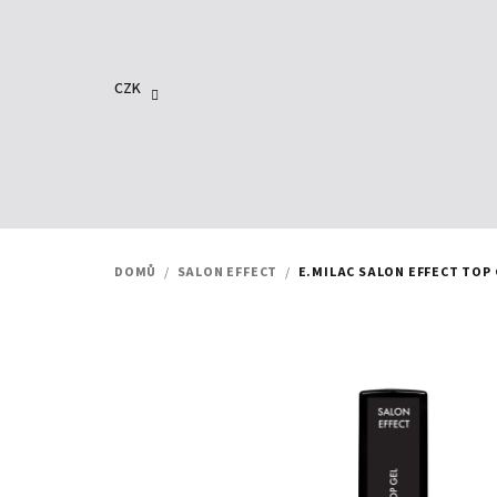
Přejít
na
obsah
CZK
DOMŮ
/
SALON EFFECT
/
E.MILAC SALON EFFECT TOP G