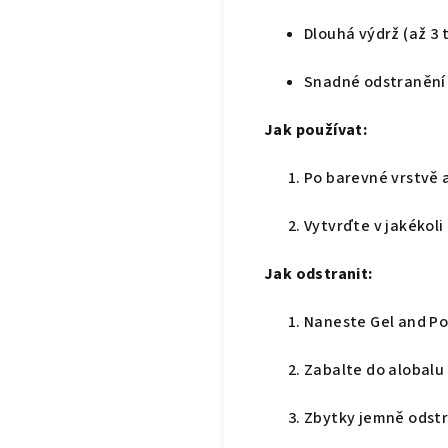
Dlouhá výdrž (až 3 
Snadné odstranění 
Jak používat:
Po barevné vrstvě a
Vytvrďte v jakékol
Jak odstranit:
Naneste Gel and Po
Zabalte do alobalu
Zbytky jemně odstr