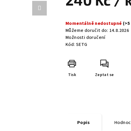
240 Kč
/ 
0,0
z
Měrná
5
cena:
Momentálně nedostupné
(>5
hvězdiček.
Můžeme doručit do:
14.8.2026
Možnosti doručení
Kód:
SETG
Tisk
Zeptat se
Popis
Hodnoc