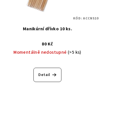
KÓD:
ACCNS10
Manikúrní dřívko 10 ks.
80 Kč
Momentálně nedostupné
(>5 ks)
Detail