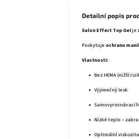
Detailní popis pro
Salon Effect Top Gel
je
Poskytuje
ochranu mani
Vlastnosti:
Bez HEMA (nižší riz
Výjimečný lesk
Samovyrovnávací f
Nízké teplo – zabr
Optimální viskozit