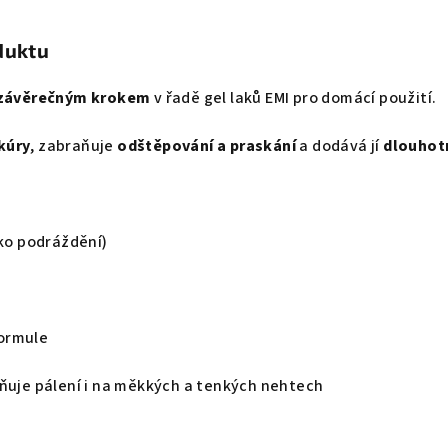
duktu
závěrečným krokem
v řadě gel laků EMI pro domácí použití.
kúry
, zabraňuje
odštěpování a praskání
a dodává jí
dlouhotr
iko podráždění)
ormule
aňuje pálení i na měkkých a tenkých nehtech
a