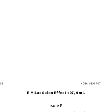
06
KÓD:
SEGP07
E.MiLac Salon Effect #07, 9 ml.
240 Kč