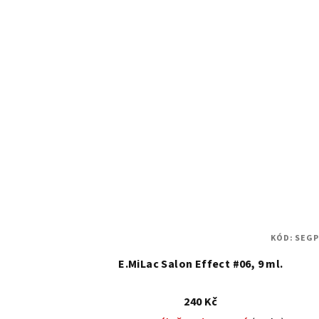
z
5
hvězdiček.
KÓD:
SEGP
E.MiLac Salon Effect #06, 9 ml.
240 Kč