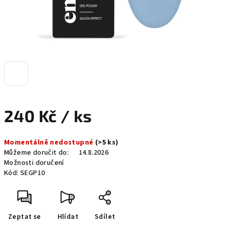
240 Kč
/ ks
Měrná
Momentálně nedostupné
(>5 ks)
cena:
Můžeme doručit do:
14.8.2026
Možnosti doručení
Kód:
SEGP10
Zeptat se
Hlídat
Sdílet