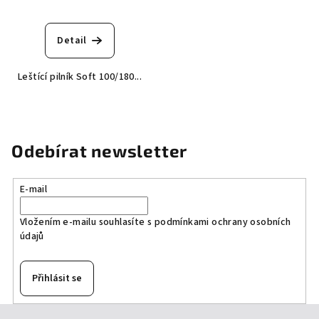
Průměrné
hodnocení
produktu
Detail
je
5,0
Leštící pilník Soft 100/180...
z
5
hvězdiček.
Odebírat newsletter
E-mail
Vložením e-mailu souhlasíte s
podmínkami ochrany osobních
údajů
Přihlásit se
Z