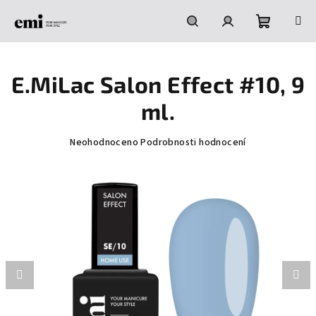
Přejít
na
obsah
Nákupní
Hledat
Přihlášení
E.MiLac Salon Effect #10, 9
košík
ml.
Průměrné
Neohodnoceno
Podrobnosti hodnocení
hodnocení
produktu
je
0,0
z
5
hvězdiček.