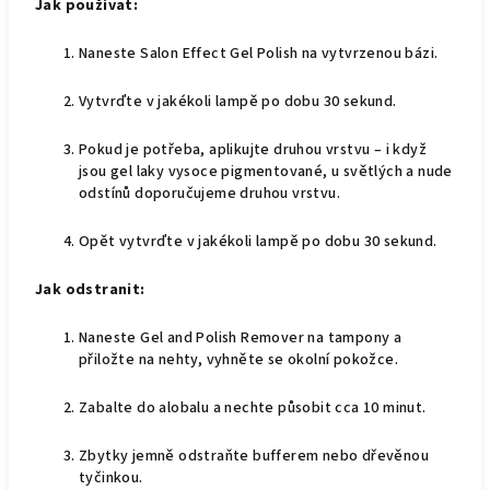
Jak používat:
Naneste Salon Effect Gel Polish na vytvrzenou bázi.
Vytvrďte v jakékoli lampě po dobu 30 sekund.
Pokud je potřeba, aplikujte druhou vrstvu – i když
jsou gel laky vysoce pigmentované, u světlých a nude
odstínů doporučujeme druhou vrstvu.
Opět vytvrďte v jakékoli lampě po dobu 30 sekund.
Jak odstranit:
Naneste Gel and Polish Remover na tampony a
přiložte na nehty, vyhněte se okolní pokožce.
Zabalte do alobalu a nechte působit cca 10 minut.
Zbytky jemně odstraňte bufferem nebo dřevěnou
tyčinkou.