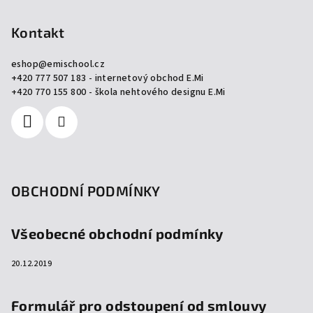
á
p
Kontakt
a
eshop
@
emischool.cz
t
+420 777 507 183 - internetový obchod E.Mi
í
+420 770 155 800 - škola nehtového designu E.Mi
OBCHODNÍ PODMÍNKY
Všeobecné obchodní podmínky
20.12.2019
Formulář pro odstoupení od smlouvy