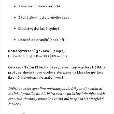
Samovyrovnávací formule
Žádné žloutnutí v průběhu času
Dlouhá výdrž (až 3 týdny)
Snadné odstranění (soak-off)
Doba vytvrzení (jakákoli lampa):
LED — 30 s | UV/LED — 30 s | UV — 30 s
Celá řada
Salon Effect
– báze, barvy i top – je
bez HEMA
, a
proto je vhodná i pro osoby s alergiemi na klasické gel laky
(kromě individuální nesnášenlivosti).
(HEMA je ester kyseliny methakrylové. Díky malé velikosti
molekul proniká do hlubších vrstev pokožky i do dýchacích
cest. Dlouhodobý kontakt s HEMA může způsobit alergické
reakce.)