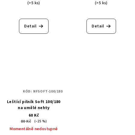
(>5 ks)
(>5 ks)
Průměrné
hodnocení
produktu
Detail
Detail
je
5,0
z
5
hvězdiček.
KÓD:
NFSOFT-100/180
Leštící pilník Soft 100/180
na umělé nehty
60 Kč
80 Kč
(–25 %)
Momentálně nedostupné