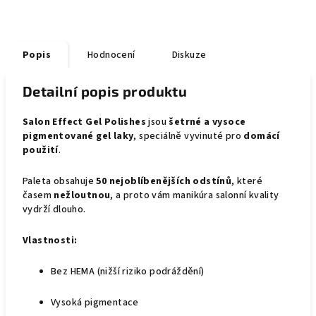
Popis
Hodnocení
Diskuze
Detailní popis produktu
Salon Effect Gel Polishes
jsou
šetrné a vysoce
pigmentované gel laky
, speciálně vyvinuté pro
domácí
použití
.
Paleta obsahuje
50 nejoblíbenějších odstínů
, které
časem
nežloutnou
, a proto vám manikúra salonní kvality
vydrží dlouho.
Vlastnosti:
Bez HEMA (nižší riziko podráždění)
Vysoká pigmentace