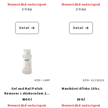
Momentálně nedostupné
Momentálně nedostupné
(>5 ks)
(>5 ks)
Detail
Detail
KÓD:
LARP
KÓD:
ACCNS10
Gel and Nail Polish
Manikúrní dřívko 10 ks.
Remover s dávkovačem 200
ml. - Odstraňovač laku a
400 Kč
80 Kč
gellaku s dávkovačem
Momentálně nedostupné
Momentálně nedostupné