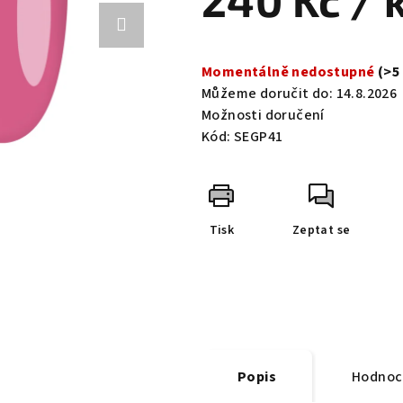
240 Kč
/ 
0,0
z
Měrná
5
cena:
Momentálně nedostupné
(>5
hvězdiček.
Můžeme doručit do:
14.8.2026
Možnosti doručení
Kód:
SEGP41
Tisk
Zeptat se
Popis
Hodnoc