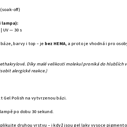
(soak-off)
i lampa):
 | UV — 30 s
 báze, barvy i top – je
bez HEMA
, a proto je vhodná i pro osob
ethakrylové. Díky malé velikosti molekul proniká do hlubších 
obit alergické reakce.)
t Gel Polish na vytvrzenou bázi.
i lampě po dobu 30 sekund.
plikujte druhou vrstvu – i když jsou gel laky vysoce pigmen