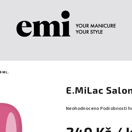
9 ML.
E.MiLac Salon
Průměrné
Neohodnoceno
Podrobnosti h
hodnocení
produktu
je