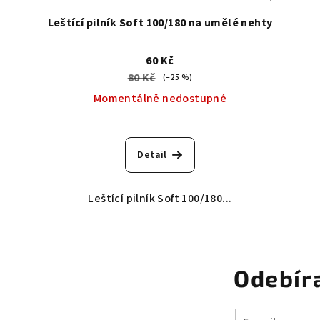
Leštící pilník Soft 100/180 na umělé nehty
60 Kč
80 Kč
(–25 %)
Momentálně nedostupné
Průměrné
hodnocení
Detail
produktu
je
5,0
Leštící pilník Soft 100/180...
z
5
hvězdiček.
Odebír