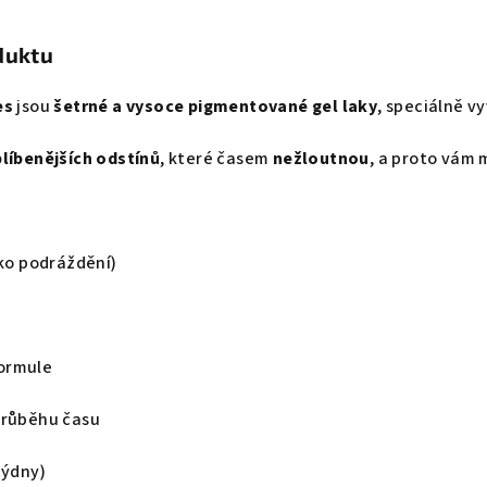
duktu
es
jsou
šetrné a vysoce pigmentované gel laky
, speciálně v
blíbenějších odstínů
, které časem
nežloutnou
, a proto vám 
iko podráždění)
e
ormule
průběhu času
týdny)