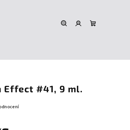
Hledat
Přihlášení
Nákupní
košík
 Effect #41, 9 ml.
odnocení