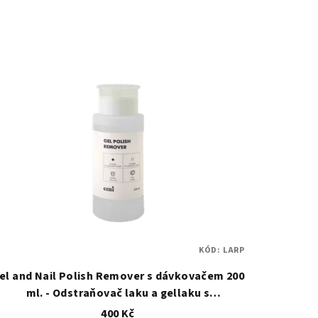
KÓD:
LARP
el and Nail Polish Remover s dávkovačem 200
ml. - Odstraňovač laku a gellaku s
dávkovačem
400 Kč