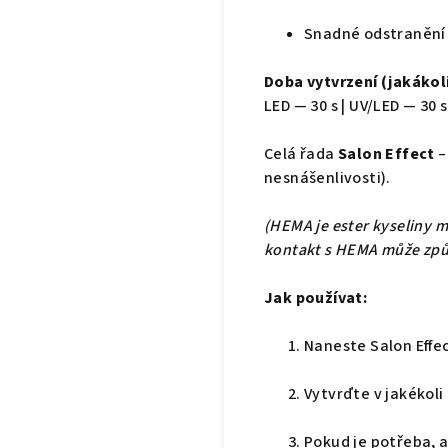
Snadné odstranění 
Doba vytvrzení (jakákol
LED — 30 s | UV/LED — 30 s
Celá řada
Salon Effect
–
nesnášenlivosti).
(HEMA je ester kyseliny m
kontakt s HEMA může způs
Jak používat:
Naneste Salon Effec
Vytvrďte v jakékol
Pokud je potřeba, a