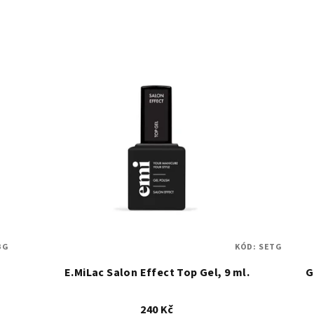
BG
KÓD:
SETG
E.MiLac Salon Effect Top Gel, 9 ml.
G
240 Kč