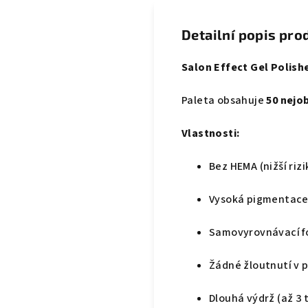
Detailní popis pro
Salon Effect Gel Polish
Paleta obsahuje
50 nejo
Vlastnosti:
Bez HEMA (nižší riz
Vysoká pigmentac
Samovyrovnávací f
Žádné žloutnutí v 
Dlouhá výdrž (až 3 