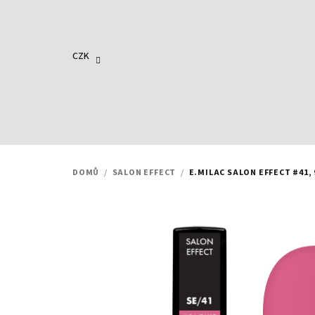
Přejít
na
obsah
CZK
DOMŮ
/
SALON EFFECT
/
E.MILAC SALON EFFECT #41, 