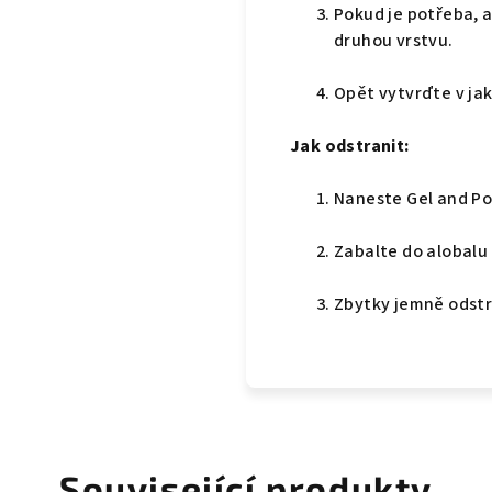
Pokud je potřeba, a
druhou vrstvu.
Opět vytvrďte v ja
Jak odstranit:
Naneste Gel and Po
Zabalte do alobalu
Zbytky jemně odstr
Související produkty