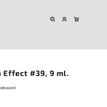
Hledat
Přihlášení
Nákupní
košík
 Effect #39, 9 ml.
odnocení