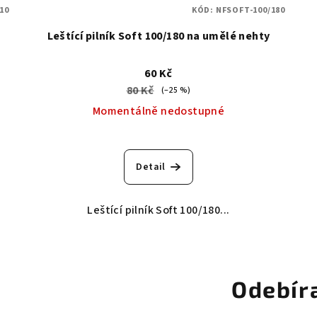
10
KÓD:
NFSOFT-100/180
Leštící pilník Soft 100/180 na umělé nehty
60 Kč
80 Kč
(–25 %)
Momentálně nedostupné
Průměrné
hodnocení
Detail
produktu
je
5,0
Leštící pilník Soft 100/180...
z
5
hvězdiček.
Odebír