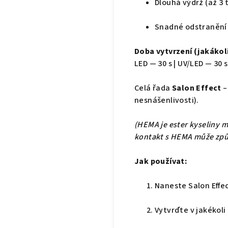
Dlouhá výdrž (až 3 
Snadné odstranění 
Doba vytvrzení (jakákol
LED — 30 s | UV/LED — 30 s
Celá řada
Salon Effect
–
nesnášenlivosti).
(HEMA je ester kyseliny m
kontakt s HEMA může způs
Jak používat:
Naneste Salon Effec
Vytvrďte v jakékol