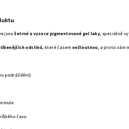
duktu
es
jsou
šetrné a vysoce pigmentované gel laky
, speciálně v
blíbenějších odstínů
, které časem
nežloutnou
, a proto vám 
iko podráždění)
e
ormule
průběhu času