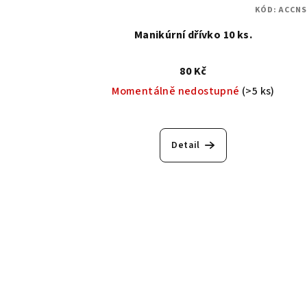
KÓD:
ACCNS
Manikúrní dřívko 10 ks.
80 Kč
Momentálně nedostupné
(>5 ks)
Detail