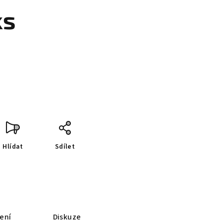
ks
Hlídat
Sdílet
ení
Diskuze