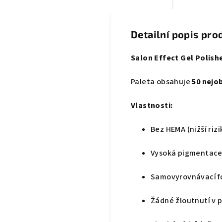
Detailní popis pro
Salon Effect Gel Polish
Paleta obsahuje
50 nejo
Vlastnosti:
Bez HEMA (nižší riz
Vysoká pigmentac
Samovyrovnávací f
Žádné žloutnutí v 