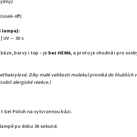
týdny)
(soak-off)
i lampa):
 | UV — 30 s
 báze, barvy i top – je
bez HEMA
, a proto je vhodná i pro osob
ethakrylové. Díky malé velikosti molekul proniká do hlubších 
obit alergické reakce.)
t Gel Polish na vytvrzenou bázi.
i lampě po dobu 30 sekund.