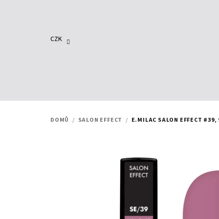
Přejít
na
obsah
CZK
DOMŮ
/
SALON EFFECT
/
E.MILAC SALON EFFECT #39, 