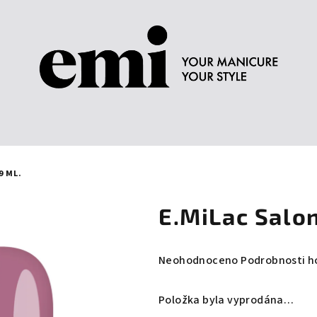
9 ML.
E.MiLac Salon
Průměrné
Neohodnoceno
Podrobnosti h
hodnocení
produktu
Položka byla vyprodána…
je