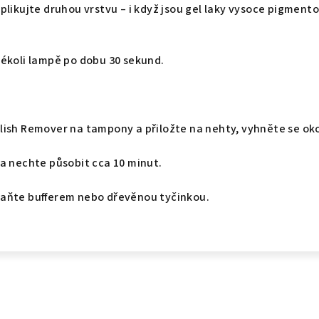
plikujte druhou vrstvu – i když jsou gel laky vysoce pigmen
kékoli lampě po dobu 30 sekund.
lish Remover na tampony a přiložte na nehty, vyhněte se ok
 a nechte působit cca 10 minut.
aňte bufferem nebo dřevěnou tyčinkou.