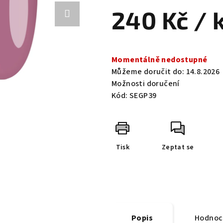
0,0
240 Kč
/ 
z
5
hvězdiček.
Měrná
cena:
Momentálně nedostupné
Můžeme doručit do:
14.8.2026
Možnosti doručení
Kód:
SEGP39
Tisk
Zeptat se
Popis
Hodnoc