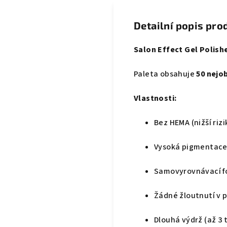
Detailní popis pro
Salon Effect Gel Polish
Paleta obsahuje
50 nejo
Vlastnosti:
Bez HEMA (nižší riz
Vysoká pigmentac
Samovyrovnávací f
Žádné žloutnutí v 
Dlouhá výdrž (až 3 