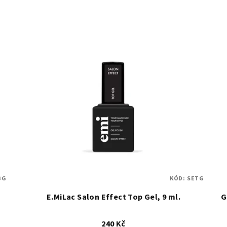
BG
KÓD:
SETG
E.MiLac Salon Effect Top Gel, 9 ml.
G
240 Kč