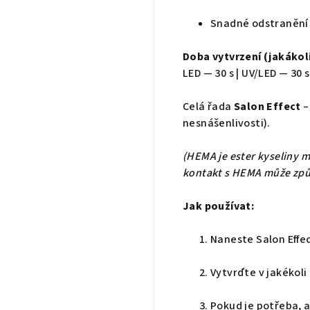
Snadné odstranění 
Doba vytvrzení (jakákol
LED — 30 s | UV/LED — 30 s
Celá řada
Salon Effect
–
nesnášenlivosti).
(HEMA je ester kyseliny m
kontakt s HEMA může způs
Jak používat:
Naneste Salon Effec
Vytvrďte v jakékol
Pokud je potřeba, a