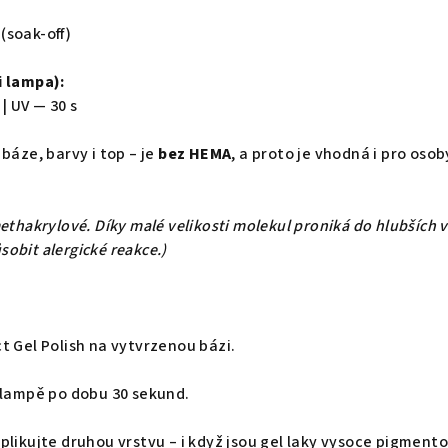
(soak-off)
i lampa):
 | UV — 30 s
 báze, barvy i top – je
bez HEMA
, a proto je vhodná i pro osob
ethakrylové. Díky malé velikosti molekul proniká do hlubších 
obit alergické reakce.)
t Gel Polish na vytvrzenou bázi.
i lampě po dobu 30 sekund.
plikujte druhou vrstvu – i když jsou gel laky vysoce pigmen