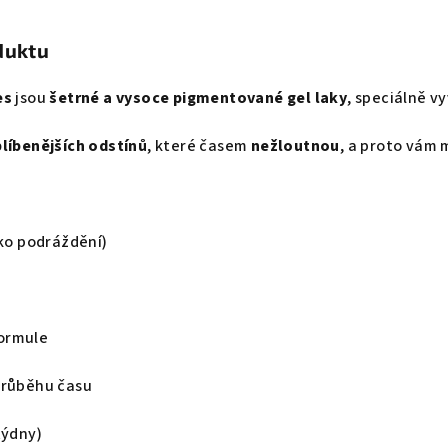
duktu
es
jsou
šetrné a vysoce pigmentované gel laky
, speciálně v
blíbenějších odstínů
, které časem
nežloutnou
, a proto vám 
iko podráždění)
e
ormule
průběhu času
týdny)