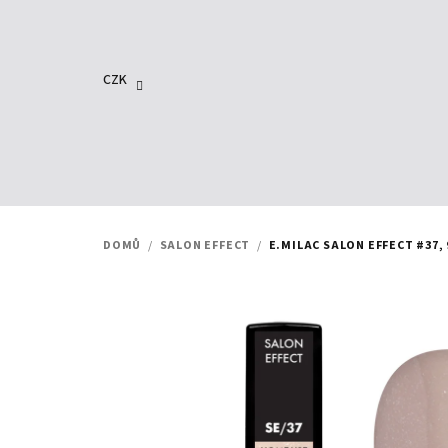
Přejít
na
obsah
CZK
DOMŮ
/
SALON EFFECT
/
E.MILAC SALON EFFECT #37, 