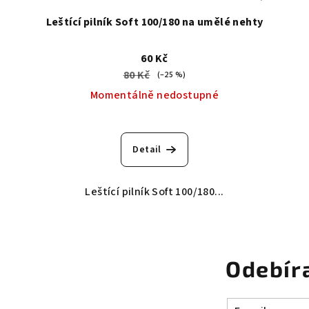
Leštící pilník Soft 100/180 na umělé nehty
60 Kč
80 Kč
(–25 %)
Momentálně nedostupné
Průměrné
hodnocení
Detail
produktu
je
5,0
Leštící pilník Soft 100/180...
z
5
hvězdiček.
Odebír