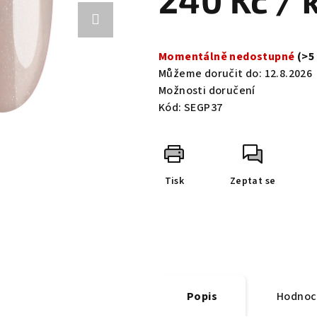
240 Kč
/ 
0,0
z
Měrná
5
cena:
Momentálně nedostupné
(>5
hvězdiček.
Můžeme doručit do:
12.8.2026
Možnosti doručení
Kód:
SEGP37
Tisk
Zeptat se
Popis
Hodnoc