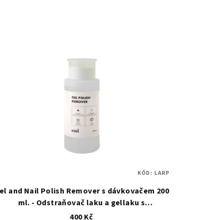
KÓD:
LARP
el and Nail Polish Remover s dávkovačem 200
ml. - Odstraňovač laku a gellaku s
dávkovačem
400 Kč