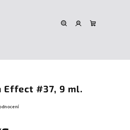
Hledat
Přihlášení
Nákupní
košík
 Effect #37, 9 ml.
odnocení