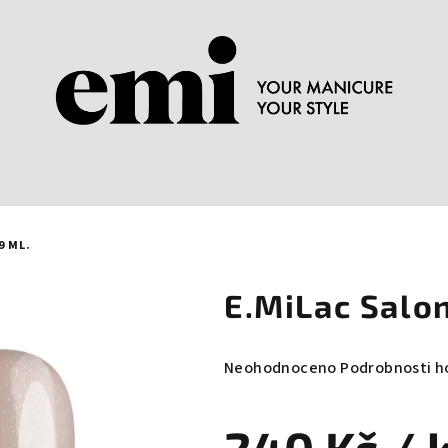
9 ML.
E.MiLac Salon
Průměrné
Neohodnoceno
Podrobnosti h
hodnocení
produktu
je