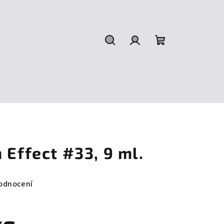
Hledat
Přihlášení
Nákupní
košík
 Effect #33, 9 ml.
odnocení