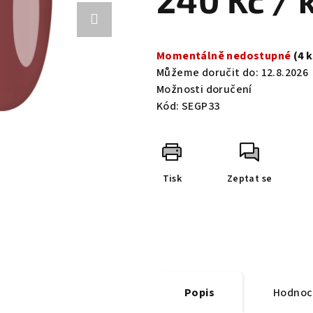
240 Kč
/ 
0,0
z
Měrná
5
cena:
Momentálně nedostupné
(4 
hvězdiček.
Můžeme doručit do:
12.8.2026
Možnosti doručení
Kód:
SEGP33
Tisk
Zeptat se
Popis
Hodnoc