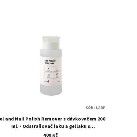
KÓD:
LARP
el and Nail Polish Remover s dávkovačem 200
ml. - Odstraňovač laku a gellaku s
dávkovačem
400 Kč