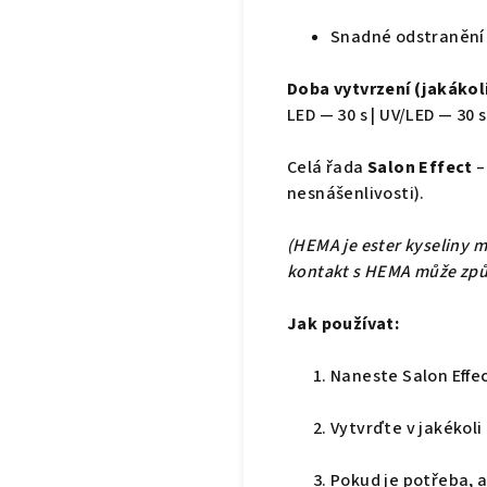
Snadné odstranění 
Doba vytvrzení (jakákol
LED — 30 s | UV/LED — 30 s
Celá řada
Salon Effect
–
nesnášenlivosti).
(HEMA je ester kyseliny m
kontakt s HEMA může způs
Jak používat:
Naneste Salon Effec
Vytvrďte v jakékol
Pokud je potřeba, a