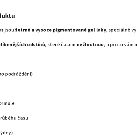
duktu
es
jsou
šetrné a vysoce pigmentované gel laky
, speciálně v
blíbenějších odstínů
, které časem
nežloutnou
, a proto vám 
iko podráždění)
e
ormule
průběhu času
týdny)