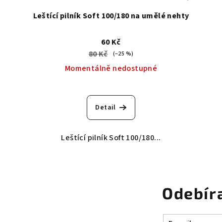
Leštící pilník Soft 100/180 na umělé nehty
60 Kč
80 Kč
(–25 %)
Momentálně nedostupné
Průměrné
hodnocení
Detail
produktu
je
5,0
Leštící pilník Soft 100/180...
z
5
hvězdiček.
Odebír