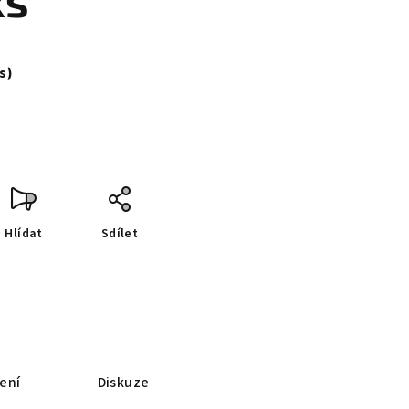
ks
ks)
Hlídat
Sdílet
ení
Diskuze