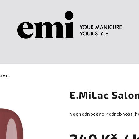
9 ML.
E.MiLac Salon
Průměrné
Neohodnoceno
Podrobnosti h
hodnocení
produktu
je