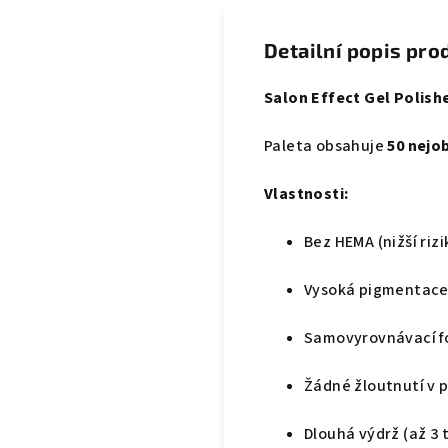
Detailní popis pro
Salon Effect Gel Polish
Paleta obsahuje
50 nejo
Vlastnosti:
Bez HEMA (nižší riz
Vysoká pigmentac
Samovyrovnávací f
Žádné žloutnutí v 
Dlouhá výdrž (až 3 