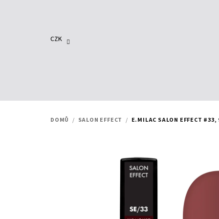
Přejít
na
obsah
CZK
DOMŮ
/
SALON EFFECT
/
E.MILAC SALON EFFECT #33, 