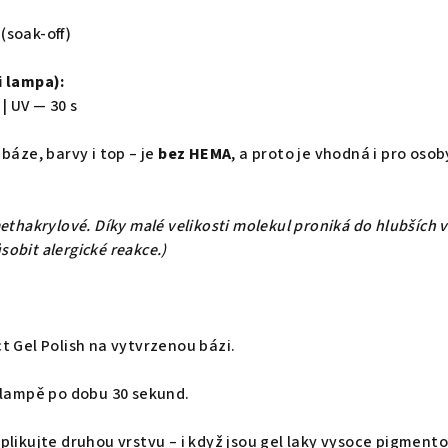
(soak-off)
i lampa):
 | UV — 30 s
 báze, barvy i top – je
bez HEMA
, a proto je vhodná i pro osob
ethakrylové. Díky malé velikosti molekul proniká do hlubších 
obit alergické reakce.)
t Gel Polish na vytvrzenou bázi.
i lampě po dobu 30 sekund.
plikujte druhou vrstvu – i když jsou gel laky vysoce pigmen