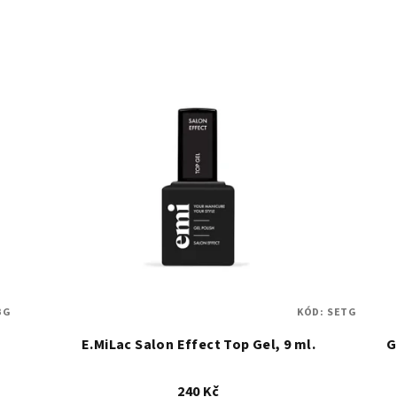
BG
KÓD:
SETG
E.MiLac Salon Effect Top Gel, 9 ml.
G
240 Kč