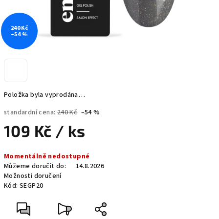
240 Kč
–54 %
Položka byla vyprodána…
standardní cena:
240 Kč
–54 %
109 Kč
/ ks
Měrná
Momentálně nedostupné
cena:
Můžeme doručit do:
14.8.2026
Možnosti doručení
Kód:
SEGP20