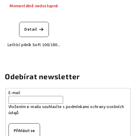
Momentálně nedostupné
Průměrné
hodnocení
produktu
Detail
je
5,0
Leštící pilník Soft 100/180...
z
5
hvězdiček.
Odebírat newsletter
E-mail
Vložením e-mailu souhlasíte s
podmínkami ochrany osobních
údajů
Přihlásit se