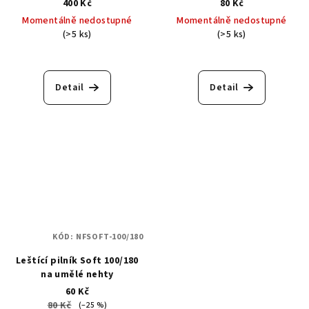
400 Kč
80 Kč
gellaku s dávkovačem
Momentálně nedostupné
Momentálně nedostupné
(>5 ks)
(>5 ks)
Průměrné
hodnocení
produktu
Detail
Detail
je
5,0
z
5
hvězdiček.
KÓD:
NFSOFT-100/180
Leštící pilník Soft 100/180
na umělé nehty
60 Kč
80 Kč
(–25 %)