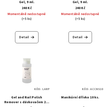
Gel, 9 ml.
Gel, 9 ml.
240 Kč
240 Kč
Momentálně nedostupné
Momentálně nedostupné
(>5 ks)
(>5 ks)
Detail
Detail
KÓD:
LARP
KÓD:
ACCNS10
Gel and Nail Polish
Manikúrní dřívko 10 ks.
Remover s dávkovačem 200
ml. - Odstraňovač laku a