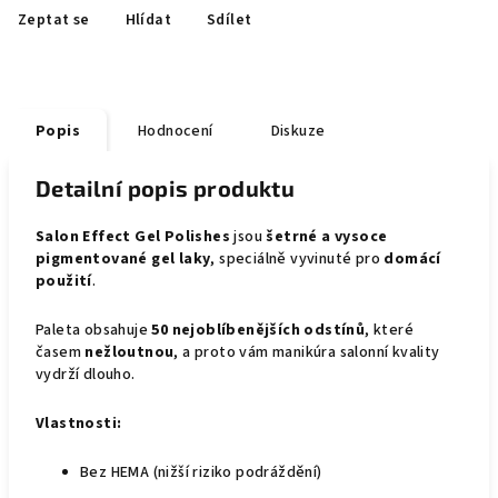
Zeptat se
Hlídat
Sdílet
Popis
Hodnocení
Diskuze
Detailní popis produktu
Salon Effect Gel Polishes
jsou
šetrné a vysoce
pigmentované gel laky
, speciálně vyvinuté pro
domácí
použití
.
Paleta obsahuje
50 nejoblíbenějších odstínů
, které
časem
nežloutnou
, a proto vám manikúra salonní kvality
vydrží dlouho.
Vlastnosti:
Bez HEMA (nižší riziko podráždění)