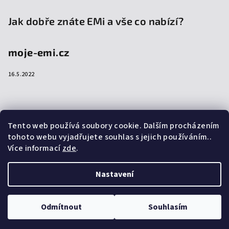
Jak dobře znáte EMi a vše co nabízí?
moje-emi.cz
16.5.2022
Přijímáme online platby
Tento web používá soubory cookie. Dalším procházením
tohoto webu vyjadřujete souhlas s jejich používáním..
Více informací
zde
.
Nastavení
Copyright 2026
emi-shop.cz
. Všechna práva vyhrazena.
Upravit nastavení cookies
Odmítnout
Souhlasím
Vytvořil Shoptet