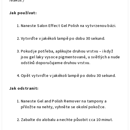
reakce.)
Jak používat:
Naneste Salon Effect Gel Polish na vytvrzenou bázi.
Vytvrďte v jakékoli lampě po dobu 30 sekund.
Pokud je potřeba, aplikujte druhou vrstvu – i když
jsou gel laky vysoce pigmentované, u světlých a nude
odstínů doporučujeme druhou vrstvu.
Opět vytvrďte v jakékoli lampě po dobu 30 sekund.
Jak odstranit:
Naneste Gel and Polish Remover na tampony a
přiložte na nehty, vyhněte se okolní pokožce.
Zabalte do alobalu a nechte působit cca 10 minut.