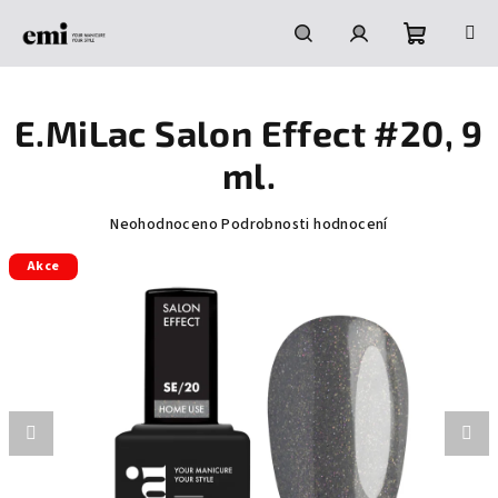
Přejít
na
obsah
Nákupní
Hledat
Přihlášení
E.MiLac Salon Effect #20, 9
košík
ml.
Průměrné
Neohodnoceno
Podrobnosti hodnocení
hodnocení
Akce
produktu
je
0,0
z
5
hvězdiček.