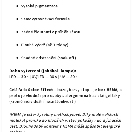
Vysoká pigmentace
Samovyrovnávací formule
Žádné žloutnutí v průběhu času
Dlouhá výdrž (až 3 týdny)
Snadné odstranění (soak-off)
Doba vytvrzení (jakákoli lampa):
LED — 30 s | UV/LED — 30 s | UV — 30 s
Celá řada
Salon Effect
– báze, barvy i top – je
bez HEMA
, a
proto je vhodná i pro osoby s alergiemi na klasické gel laky
(kromě individuální nesnášenlivosti).
(HEMA je ester kyseliny methakrylové. Díky malé velikosti
molekul proniká do hlubších vrstev pokožky i do dýchacích
cest. Dlouhodobý kontakt s HEMA může způsobit alergické