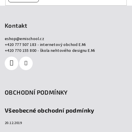
Z
á
p
Kontakt
a
eshop
@
emischool.cz
t
+420 777 507 183 - internetový obchod E.Mi
í
+420 770 155 800 - škola nehtového designu E.Mi
OBCHODNÍ PODMÍNKY
Všeobecné obchodní podmínky
20.12.2019