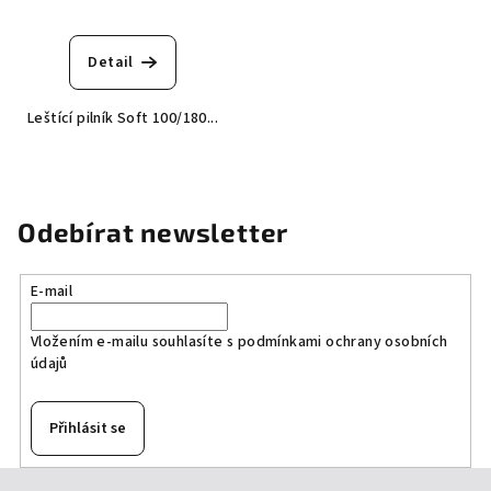
Průměrné
hodnocení
produktu
Detail
je
5,0
Leštící pilník Soft 100/180...
z
5
hvězdiček.
Odebírat newsletter
E-mail
Vložením e-mailu souhlasíte s
podmínkami ochrany osobních
údajů
Přihlásit se
Z