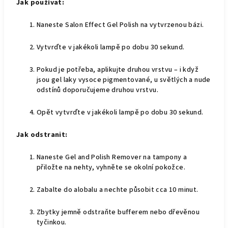
Jak používat:
Naneste Salon Effect Gel Polish na vytvrzenou bázi.
Vytvrďte v jakékoli lampě po dobu 30 sekund.
Pokud je potřeba, aplikujte druhou vrstvu – i když
jsou gel laky vysoce pigmentované, u světlých a nude
odstínů doporučujeme druhou vrstvu.
Opět vytvrďte v jakékoli lampě po dobu 30 sekund.
Jak odstranit:
Naneste Gel and Polish Remover na tampony a
přiložte na nehty, vyhněte se okolní pokožce.
Zabalte do alobalu a nechte působit cca 10 minut.
Zbytky jemně odstraňte bufferem nebo dřevěnou
tyčinkou.