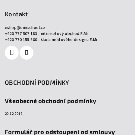
á
p
Kontakt
a
eshop
@
emischool.cz
t
+420 777 507 183 - internetový obchod E.Mi
í
+420 770 155 800 - škola nehtového designu E.Mi
OBCHODNÍ PODMÍNKY
Všeobecné obchodní podmínky
20.12.2019
Formulář pro odstoupení od smlouvy