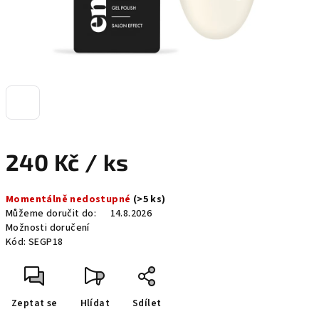
240 Kč
/ ks
Měrná
Momentálně nedostupné
(>5 ks)
cena:
Můžeme doručit do:
14.8.2026
Možnosti doručení
Kód:
SEGP18
Zeptat se
Hlídat
Sdílet