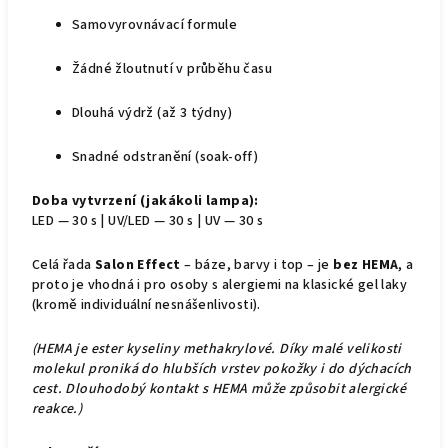
Samovyrovnávací formule
Žádné žloutnutí v průběhu času
Dlouhá výdrž (až 3 týdny)
Snadné odstranění (soak-off)
Doba vytvrzení (jakákoli lampa):
LED — 30 s | UV/LED — 30 s | UV — 30 s
Celá řada
Salon Effect
– báze, barvy i top – je
bez HEMA
, a
proto je vhodná i pro osoby s alergiemi na klasické gel laky
(kromě individuální nesnášenlivosti).
(HEMA je ester kyseliny methakrylové. Díky malé velikosti
molekul proniká do hlubších vrstev pokožky i do dýchacích
cest. Dlouhodobý kontakt s HEMA může způsobit alergické
reakce.)