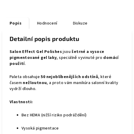
Popis
Hodnocení
Diskuze
Detailní popis produktu
Salon Effect Gel Polishes
jsou
šetrné a vysoce
pigmentované gel laky
, speciálně vyvinuté pro
domácí
použití
.
Paleta obsahuje
50 nejoblíbenějších odstínů
, které
časem
nežloutnou
, a proto vám manikúra salonní kvality
vydrží dlouho.
Vlastnosti:
Bez HEMA (nižší riziko podráždění)
Vysoká pigmentace