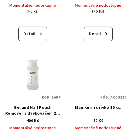
Momentálně nedostupné
Momentálně nedostupné
(>5 ks)
(>5 ks)
Detail
Detail
KÓD:
LARP
KÓD:
ACCNS10
Gel and Nail Polish
Manikúrní dřívko 10 ks.
Remover s dávkovačem 200
ml. - Odstraňovač laku a
400 Kč
80 Kč
gellaku s dávkovačem
Momentálně nedostupné
Momentálně nedostupné