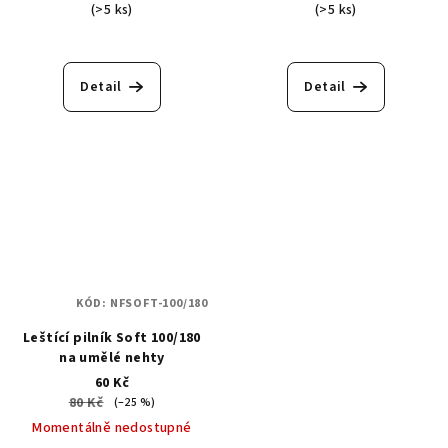
(>5 ks)
(>5 ks)
Průměrné
hodnocení
produktu
Detail
Detail
je
5,0
z
5
hvězdiček.
KÓD:
NFSOFT-100/180
Leštící pilník Soft 100/180
na umělé nehty
60 Kč
80 Kč
(–25 %)
Momentálně nedostupné