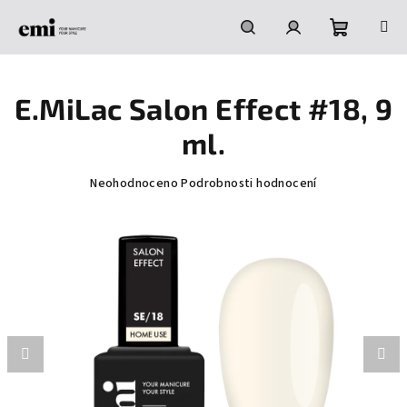
Přejít
na
obsah
Nákupní
Hledat
Přihlášení
E.MiLac Salon Effect #18, 9
košík
ml.
Průměrné
Neohodnoceno
Podrobnosti hodnocení
hodnocení
produktu
je
0,0
z
5
hvězdiček.