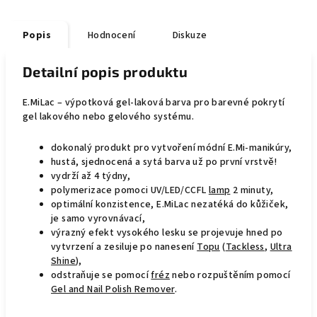
Popis
Hodnocení
Diskuze
Detailní popis produktu
E.MiLac – výpotková gel-laková barva pro barevné pokrytí
gel lakového nebo gelového systému.
dokonalý produkt pro vytvoření módní E.Mi-manikúry,
hustá, sjednocená a sytá barva už po první vrstvě!
vydrží až 4 týdny,
polymerizace pomoci UV/LED/CCFL
lamp
2 minuty,
optimální konzistence, E.MiLac nezatéká do kůžiček,
je samo vyrovnávací,
výrazný efekt vysokého lesku se projevuje hned po
vytvrzení a zesiluje po nanesení
Topu
(
Tackless
,
Ultra
Shine
),
odstraňuje se pomocí
fréz
nebo rozpuštěním pomocí
Gel and Nail Polish Remover
.