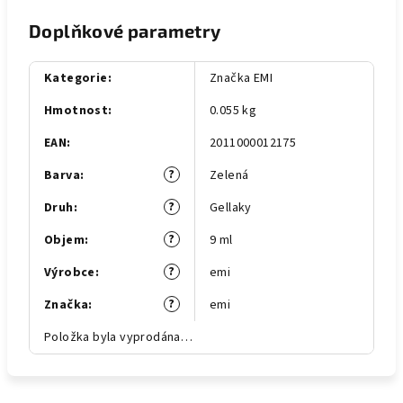
Doplňkové parametry
Kategorie
:
Značka EMI
Hmotnost
:
0.055 kg
EAN
:
2011000012175
?
Barva
:
Zelená
?
Druh
:
Gellaky
?
Objem
:
9 ml
?
Výrobce
:
emi
?
Značka
:
emi
Položka byla vyprodána…