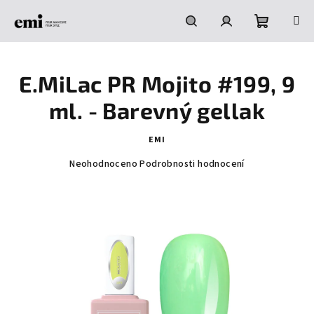
Přejít
na
obsah
Nákupní
Hledat
Přihlášení
E.MiLac PR Mojito #199, 9
košík
ml. - Barevný gellak
EMI
Průměrné
Neohodnoceno
Podrobnosti hodnocení
hodnocení
produktu
je
0,0
z
5
hvězdiček.