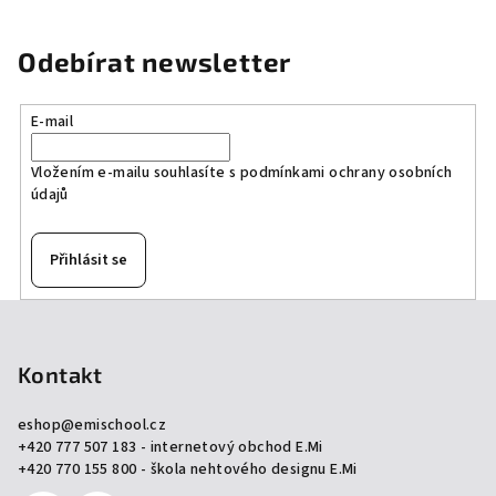
Odebírat newsletter
E-mail
Vložením e-mailu souhlasíte s
podmínkami ochrany osobních
údajů
Přihlásit se
Z
á
p
Kontakt
a
eshop
@
emischool.cz
t
+420 777 507 183 - internetový obchod E.Mi
í
+420 770 155 800 - škola nehtového designu E.Mi