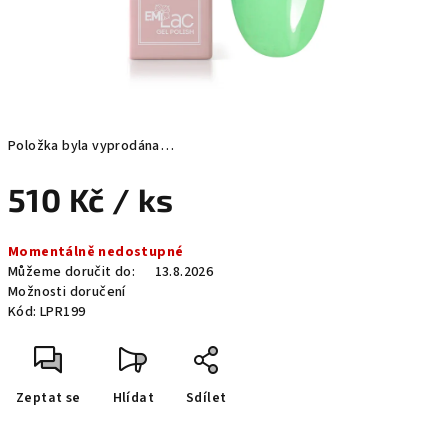
Položka byla vyprodána…
510 Kč
/ ks
Měrná
Momentálně nedostupné
cena:
Můžeme doručit do:
13.8.2026
Možnosti doručení
Kód:
LPR199
Zeptat se
Hlídat
Sdílet