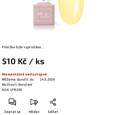
Položka byla vyprodána…
510 Kč
/ ks
Měrná
Momentálně nedostupné
cena:
Můžeme doručit do:
14.8.2026
Možnosti doručení
Kód:
LPR200
Zeptat se
Hlídat
Sdílet