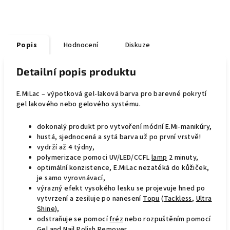
Popis
Hodnocení
Diskuze
Detailní popis produktu
E.MiLac – výpotková gel-laková barva pro barevné pokrytí
gel lakového nebo gelového systému.
dokonalý produkt pro vytvoření módní E.Mi-manikúry,
hustá, sjednocená a sytá barva už po první vrstvě!
vydrží až 4 týdny,
polymerizace pomoci UV/LED/CCFL
lamp
2 minuty,
optimální konzistence, E.MiLac nezatéká do kůžiček,
je samo vyrovnávací,
výrazný efekt vysokého lesku se projevuje hned po
vytvrzení a zesiluje po nanesení
Topu
(
Tackless
,
Ultra
Shine
),
odstraňuje se pomocí
fréz
nebo rozpuštěním pomocí
Gel and Nail Polish Remover
.