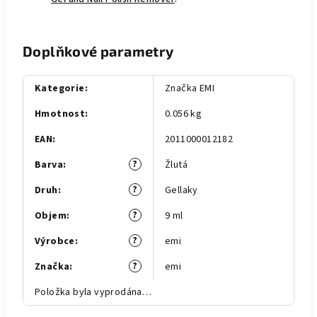
Doplňkové parametry
Kategorie
:
Značka EMI
Hmotnost
:
0.056 kg
EAN
:
2011000012182
?
Barva
:
Žlutá
?
Druh
:
Gellaky
?
Objem
:
9 ml
?
Výrobce
:
emi
?
Značka
:
emi
Položka byla vyprodána…