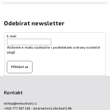
Odebírat newsletter
E-mail
Vložením e-mailu souhlasíte s
podmínkami ochrany osobních
údajů
Přihlásit se
Z
á
p
Kontakt
a
eshop
@
emischool.cz
t
+420 777 507 183 - internetový obchod E.Mi