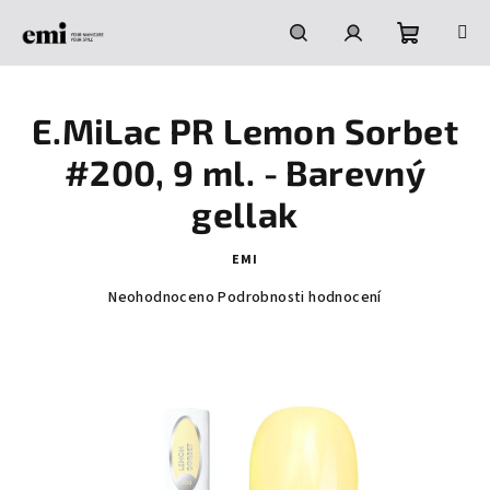
Přejít
na
obsah
Nákupní
Hledat
Přihlášení
E.MiLac PR Lemon Sorbet
košík
#200, 9 ml. - Barevný
gellak
EMI
Průměrné
Neohodnoceno
Podrobnosti hodnocení
hodnocení
produktu
je
0,0
z
5
hvězdiček.