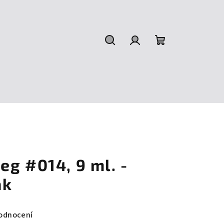
Hledat
Přihlášení
Nákupní
košík
g #014, 9 ml. -
ak
odnocení