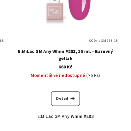
83
KÓD:
LGM283-15
E.MiLac GM Any Whim #283, 15 ml. - Barevný
gellak
660 Kč
Momentálně nedostupné
(>5 ks)
Detail
E.MiLac GM Any Whim #283