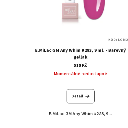
KÓD:
LGM2
E.MiLac GM Any Whim #283, 9 ml. - Barevný
gellak
510 Kč
Momentálně nedostupné
Detail
E.MiLac GM Any Whim #283, 9...