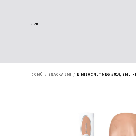
Přejít
na
obsah
CZK
DOMŮ
/
ZNAČKA EMI
/
E.MILAC NUTMEG #014, 9 ML. 