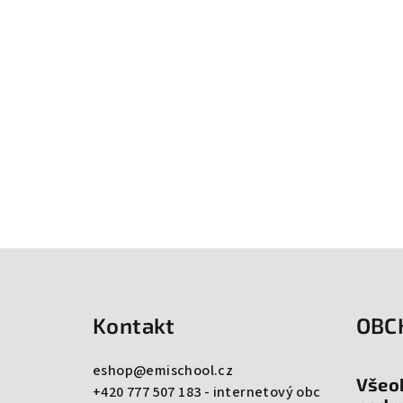
Z
á
Kontakt
OBC
p
a
eshop
@
emischool.cz
Všeo
+420 777 507 183 - internetový obc
t