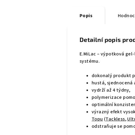
Popis
Hodnoc
Detailní popis pro
E.MiLac – výpotková gel
systému.
dokonalý produkt p
hustá, sjednocená a
vydrží až 4 týdny,
polymerizace pomo
optimální konziste
výrazný efekt vysok
Topu
(
Tackless
,
Ult
odstraňuje se pom