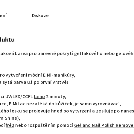
ení
Diskuze
duktu
-laková barva pro barevné pokrytí gel lakového nebo gelové
ro vytvoření módní E.Mi-manikúry,
 sytá barva už po první vrstvě!
ci UV/LED/CCFL
lamp
2 minuty,
nce, E.MiLac nezatéká do kůžiček, je samo vyrovnávací,
ého lesku se projevuje hned po vytvrzení a zesiluje po nane
ra Shine
),
ocí
fréz
nebo rozpuštěním pomocí
Gel and Nail Polish Remove