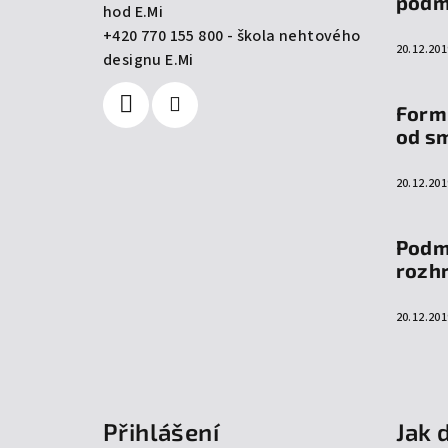
podm
hod E.Mi
í
+420 770 155 800 - škola nehtového
20.12.201
designu E.Mi
Form
od s
20.12.201
Podm
rozh
20.12.201
Přihlášení
Jak 