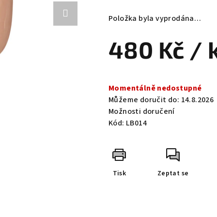
hodnocení
produktu
Položka byla vyprodána…
je
0,0
480 Kč
/ 
z
5
hvězdiček.
Měrná
cena:
Momentálně nedostupné
Můžeme doručit do:
14.8.2026
Možnosti doručení
Kód:
LB014
Tisk
Zeptat se