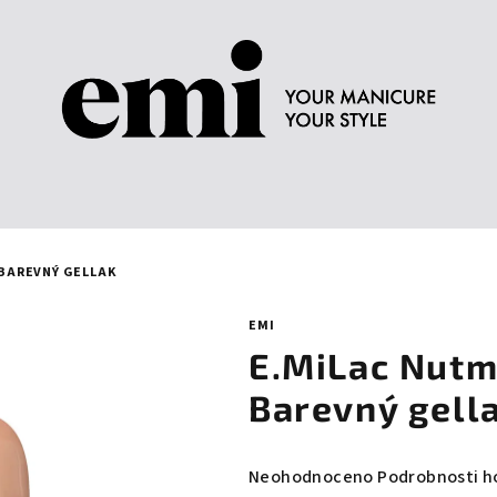
- BAREVNÝ GELLAK
EMI
E.MiLac Nutme
Barevný gell
Průměrné
Neohodnoceno
Podrobnosti h