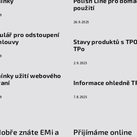
ínky
Polish Line pro domá
použití
9
26.9.2025
ulář pro odstoupení
mlouvy
Stavy produktů s TP
TPo
9
2.9.2025
ínky užití webového
raní
Informace ohledně T
9
7.8.2025
dobře znáte EMi a
Přijímáme online