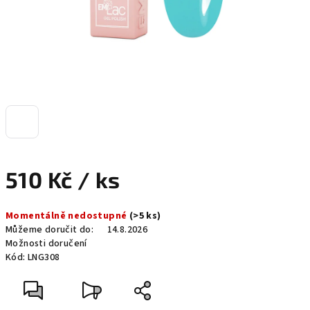
510 Kč
/ ks
Měrná
Momentálně nedostupné
(>5 ks)
cena:
Můžeme doručit do:
14.8.2026
Možnosti doručení
Kód:
LNG308