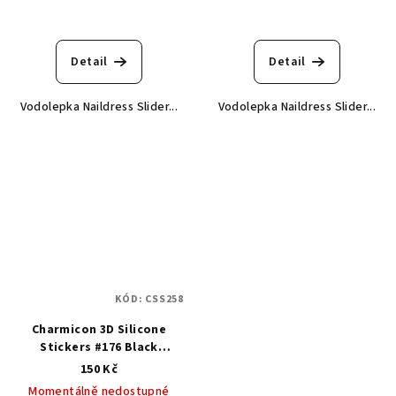
Detail
Detail
Vodolepka Naildress Slider...
Vodolepka Naildress Slider...
KÓD:
CSS258
Charmicon 3D Silicone
Stickers #176 Black
Flowers - samolepka
150 Kč
Momentálně nedostupné