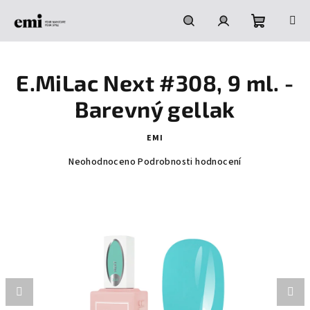
Přejít
na
obsah
Nákupní
Hledat
Přihlášení
E.MiLac Next #308, 9 ml. -
košík
Barevný gellak
EMI
Průměrné
Neohodnoceno
Podrobnosti hodnocení
hodnocení
produktu
je
0,0
z
5
hvězdiček.