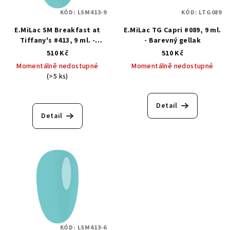
KÓD:
LSM413-9
KÓD:
LTG089
E.MiLac SM Breakfast at
E.MiLac TG Capri #089, 9 ml.
Tiffany's #413, 9 ml. -
- Barevný gellak
Barevný gellak
510 Kč
510 Kč
Momentálně nedostupné
Momentálně nedostupné
(>5 ks)
Detail
Detail
KÓD:
LSM413-6