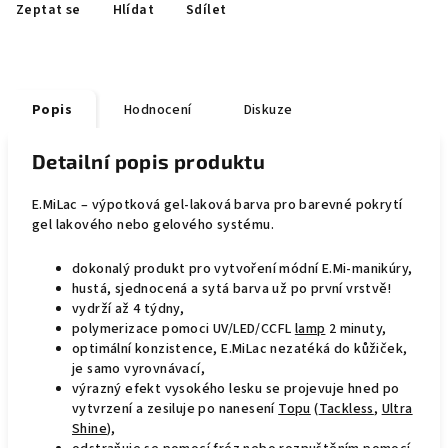
Zeptat se
Hlídat
Sdílet
Popis
Hodnocení
Diskuze
Detailní popis produktu
E.MiLac – výpotková gel-laková barva pro barevné pokrytí
gel lakového nebo gelového systému.
dokonalý produkt pro vytvoření módní E.Mi-manikúry,
hustá, sjednocená a sytá barva už po první vrstvě!
vydrží až 4 týdny,
polymerizace pomoci UV/LED/CCFL
lamp
2 minuty,
optimální konzistence, E.MiLac nezatéká do kůžiček,
je samo vyrovnávací,
výrazný efekt vysokého lesku se projevuje hned po
vytvrzení a zesiluje po nanesení
Topu
(
Tackless
,
Ultra
Shine
),