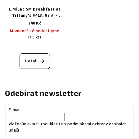
E.MiLac SM Breakfast at
Tiffany's #413, 6 ml. -
Barevný gellak
340 Kč
Momentálně nedostupné
(>5 ks)
Detail
Odebírat newsletter
E-mail
Vložením e-mailu souhlasíte s
podmínkami ochrany osobních
údajů