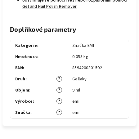
odstraňuje se pomocí
fréz
nebo rozpuštěním pomocí
Gel and Nail Polish Remover
.
Doplňkové parametry
Kategorie
:
Značka EMI
Hmotnost
:
0.053 kg
EAN
:
8594200801502
?
Druh
:
Gellaky
?
Objem
:
9 ml
?
Výrobce
:
emi
?
Značka
:
emi