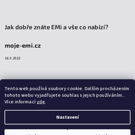
Jak dobře znáte EMi a vše co nabízí?
moje-emi.cz
16.5.2022
Přijímáme online platby
Tento web používá soubory cookie. Dalším procházením
tohoto webu vyjadřujete souhlas s jejich používáním..
Více informací
zde
.
Nastavení
Copyright 2026
emi-shop.cz
. Všechna práva vyhrazena.
Upravit nastavení cookies