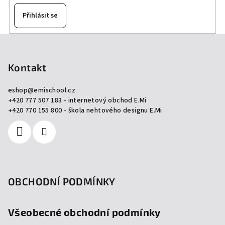
Přihlásit se
Z
á
p
Kontakt
a
eshop
@
emischool.cz
t
+420 777 507 183 - internetový obchod E.Mi
í
+420 770 155 800 - škola nehtového designu E.Mi
OBCHODNÍ PODMÍNKY
Všeobecné obchodní podmínky