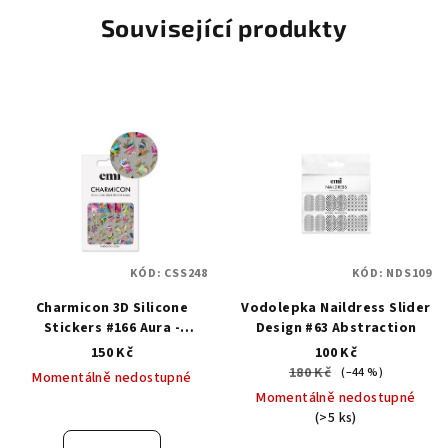
Související produkty
KÓD:
CSS248
KÓD:
NDS109
Charmicon 3D Silicone
Vodolepka Naildress Slider
Stickers #166 Aura -
Design #63 Abstraction
samolepka
150 Kč
100 Kč
180 Kč
(–44 %)
Momentálně nedostupné
Momentálně nedostupné
(>5 ks)