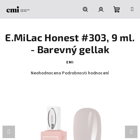
Přejít
na
obsah
Nákupní
Hledat
Přihlášení
E.MiLac Honest #303, 9 ml.
košík
- Barevný gellak
EMI
Průměrné
Neohodnoceno
Podrobnosti hodnocení
hodnocení
produktu
je
0,0
z
5
hvězdiček.