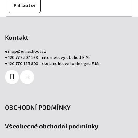
Přihlásit se
Z
á
p
Kontakt
a
eshop
@
emischool.cz
t
+420 777 507 183 - internetový obchod E.Mi
í
+420 770 155 800 - škola nehtového designu E.Mi
OBCHODNÍ PODMÍNKY
Všeobecné obchodní podmínky