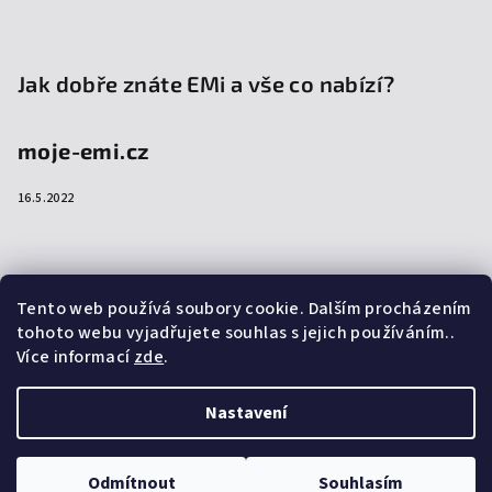
Jak dobře znáte EMi a vše co nabízí?
moje-emi.cz
16.5.2022
Přijímáme online platby
Tento web používá soubory cookie. Dalším procházením
tohoto webu vyjadřujete souhlas s jejich používáním..
Více informací
zde
.
Nastavení
Copyright 2026
emi-shop.cz
. Všechna práva vyhrazena.
Upravit nastavení cookies
Odmítnout
Souhlasím