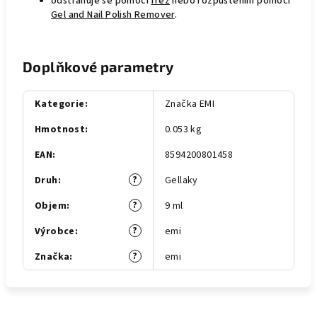
odstraňuje se pomocí
fréz
nebo rozpuštěním pomocí
Gel and Nail Polish Remover
.
Doplňkové parametry
Kategorie
:
Značka EMI
Hmotnost
:
0.053 kg
EAN
:
8594200801458
?
Druh
:
Gellaky
?
Objem
:
9 ml
?
Výrobce
:
emi
?
Značka
:
emi