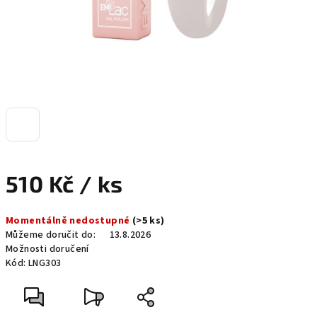
510 Kč
/ ks
Měrná
Momentálně nedostupné
(>5 ks)
cena:
Můžeme doručit do:
13.8.2026
Možnosti doručení
Kód:
LNG303