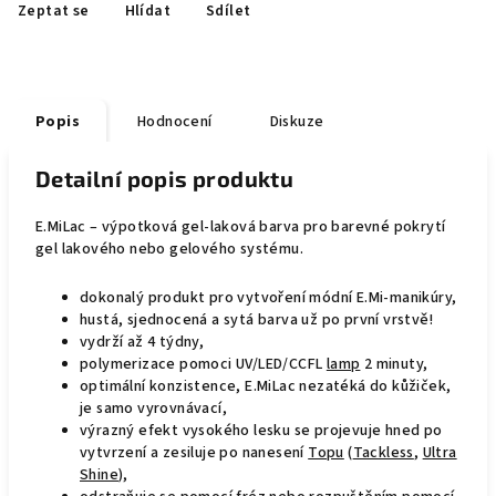
Zeptat se
Hlídat
Sdílet
Popis
Hodnocení
Diskuze
Detailní popis produktu
E.MiLac – výpotková gel-laková barva pro barevné pokrytí
gel lakového nebo gelového systému.
dokonalý produkt pro vytvoření módní E.Mi-manikúry,
hustá, sjednocená a sytá barva už po první vrstvě!
vydrží až 4 týdny,
polymerizace pomoci UV/LED/CCFL
lamp
2 minuty,
optimální konzistence, E.MiLac nezatéká do kůžiček,
je samo vyrovnávací,
výrazný efekt vysokého lesku se projevuje hned po
vytvrzení a zesiluje po nanesení
Topu
(
Tackless
,
Ultra
Shine
),