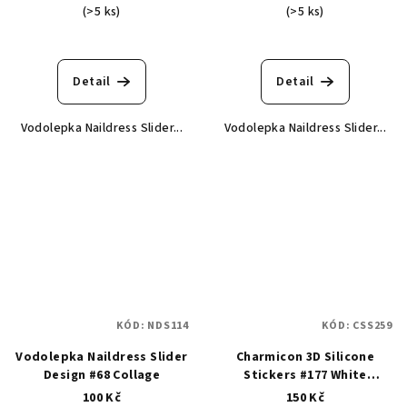
(>5 ks)
(>5 ks)
Detail
Detail
Vodolepka Naildress Slider...
Vodolepka Naildress Slider...
KÓD:
NDS114
KÓD:
CSS259
Vodolepka Naildress Slider
Charmicon 3D Silicone
Design #68 Collage
Stickers #177 White
Flowers - samolepka
100 Kč
150 Kč