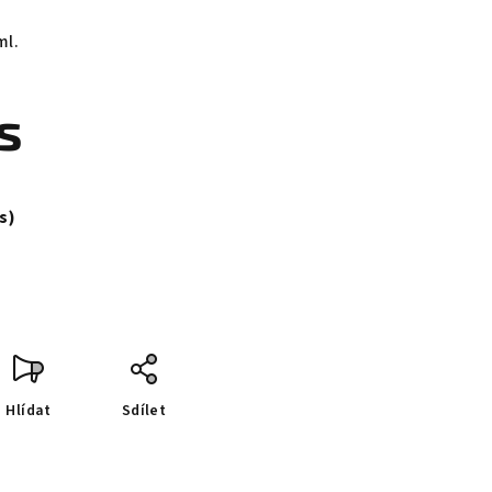
ml.
s
ks)
Hlídat
Sdílet