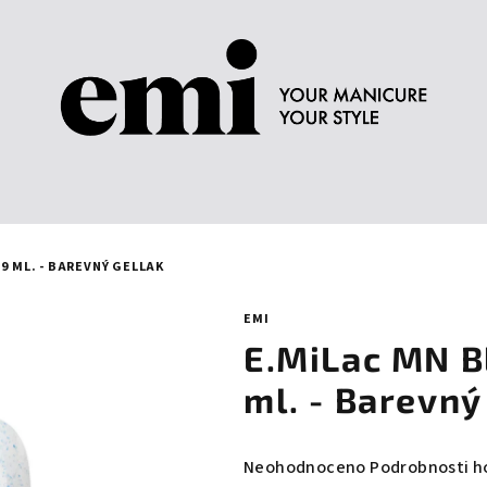
9 ML. - BAREVNÝ GELLAK
EMI
E.MiLac MN B
ml. - Barevný
Průměrné
Neohodnoceno
Podrobnosti h