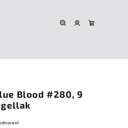
Hledat
Přihlášení
Nákupní
košík
lue Blood #280, 9
 gellak
odnocení