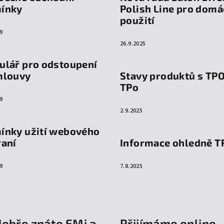
ínky
Polish Line pro domá
použití
9
26.9.2025
ulář pro odstoupení
mlouvy
Stavy produktů s TP
TPo
9
2.9.2025
ínky užití webového
raní
Informace ohledně T
9
7.8.2025
dobře znáte EMi a
Přijímáme online