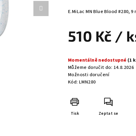
hodnocení
produktu
E.MiLac MN Blue Blood #280, 9 
je
0,0
510 Kč
/ k
z
5
hvězdiček.
Měrná
cena:
Momentálně nedostupné
(1 
Můžeme doručit do:
14.8.2026
Možnosti doručení
Kód:
LMN280
Tisk
Zeptat se