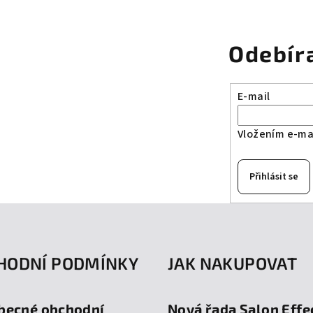
Odebír
E-mail
Vložením e-mai
Přihlásit se
HODNÍ PODMÍNKY
JAK NAKUPOVAT
becné obchodní
Nová řada Salon Effe