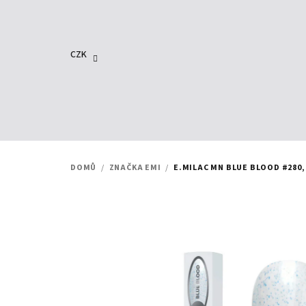
Přejít
na
obsah
CZK
DOMŮ
/
ZNAČKA EMI
/
E.MILAC MN BLUE BLOOD #280, 