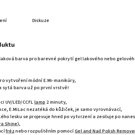
ení
Diskuze
duktu
-laková barva pro barevné pokrytí gel lakového nebo gelové
ro vytvoření módní E.Mi-manikúry,
 sytá barva už po první vrstvě!
ci UV/LED/CCFL
lamp
2 minuty,
nce, E.MiLac nezatéká do kůžiček, je samo vyrovnávací,
ého lesku se projevuje hned po vytvrzení a zesiluje po nane
ra Shine
),
ocí
fréz
nebo rozpuštěním pomocí
Gel and Nail Polish Remove