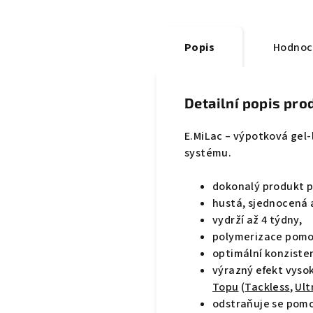
Popis
Hodnoc
Detailní popis pro
E.MiLac – výpotková gel
systému.
dokonalý produkt p
hustá, sjednocená a
vydrží až 4 týdny,
polymerizace pomo
optimální konziste
výrazný efekt vysok
Topu
(
Tackless
,
Ult
odstraňuje se pom