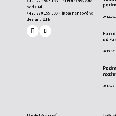
+420 777 507 183 - internetový obc
t
podm
hod E.Mi
í
+420 770 155 800 - škola nehtového
20.12.201
designu E.Mi
Form
od s
20.12.201
Podm
rozh
20.12.201
Přihlášení
Jak 