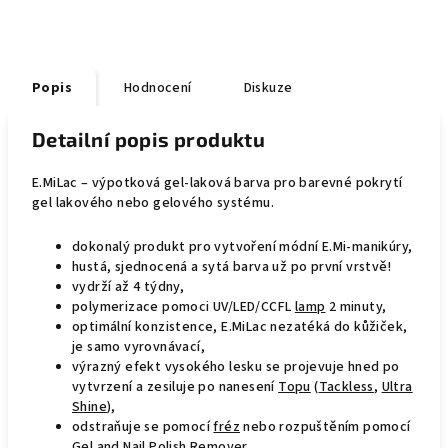
Popis
Hodnocení
Diskuze
Detailní popis produktu
E.MiLac – výpotková gel-laková barva pro barevné pokrytí
gel lakového nebo gelového systému.
dokonalý produkt pro vytvoření módní E.Mi-manikúry,
hustá, sjednocená a sytá barva už po první vrstvě!
vydrží až 4 týdny,
polymerizace pomoci UV/LED/CCFL
lamp
2 minuty,
optimální konzistence, E.MiLac nezatéká do kůžiček,
je samo vyrovnávací,
výrazný efekt vysokého lesku se projevuje hned po
vytvrzení a zesiluje po nanesení
Topu
(
Tackless
,
Ultra
Shine
),
odstraňuje se pomocí
fréz
nebo rozpuštěním pomocí
Gel and Nail Polish Remover
.