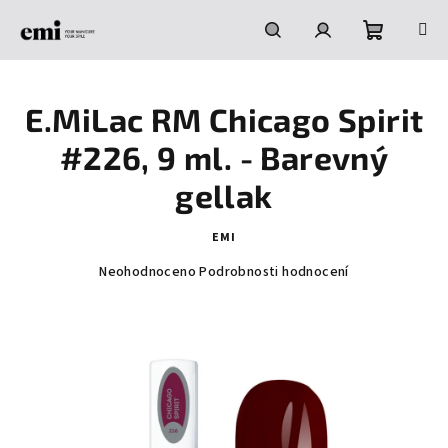
Přejít
na
obsah
Nákupní
Hledat
Přihlášení
E.MiLac RM Chicago Spirit
košík
#226, 9 ml. - Barevný
gellak
EMI
Průměrné
Neohodnoceno
Podrobnosti hodnocení
hodnocení
produktu
je
0,0
z
5
hvězdiček.