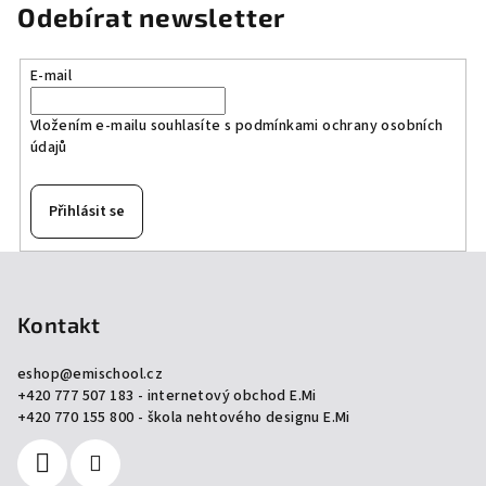
Odebírat newsletter
E-mail
Vložením e-mailu souhlasíte s
podmínkami ochrany osobních
údajů
Přihlásit se
Z
á
p
Kontakt
a
eshop
@
emischool.cz
t
+420 777 507 183 - internetový obchod E.Mi
í
+420 770 155 800 - škola nehtového designu E.Mi