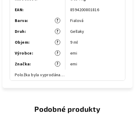
EAN
:
8594200801816
?
Barva
:
Fialová
?
Druh
:
Gellaky
?
Objem
:
9 ml
?
Výrobce
:
emi
?
Značka
:
emi
Položka byla vyprodána…
Podobné produkty