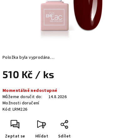
Položka byla vyprodána…
510 Kč
/ ks
Měrná
Momentálně nedostupné
cena:
Můžeme doručit do:
14.8.2026
Možnosti doručení
Kód:
LRM226
Zeptat se
Hlídat
Sdílet