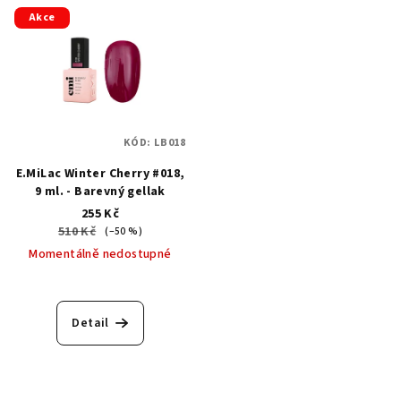
Akce
KÓD:
LB018
E.MiLac Winter Cherry #018,
9 ml. - Barevný gellak
255 Kč
510 Kč
(–50 %)
Momentálně nedostupné
Detail