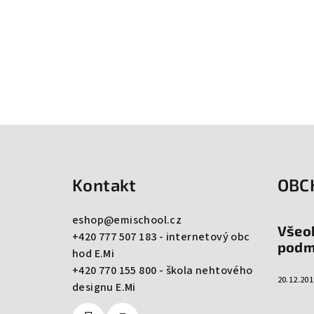
Z
á
Kontakt
OBC
p
a
eshop
@
emischool.cz
Všeo
+420 777 507 183 - internetový obc
t
podm
hod E.Mi
í
+420 770 155 800 - škola nehtového
20.12.201
designu E.Mi