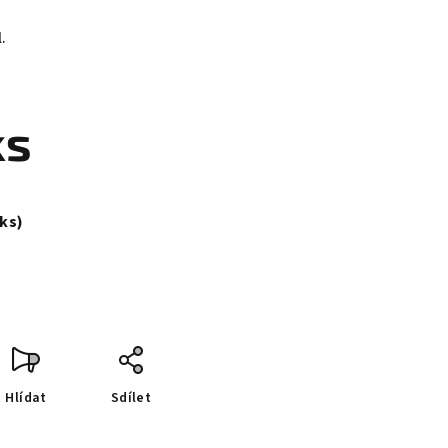
.
ks
 ks)
Hlídat
Sdílet