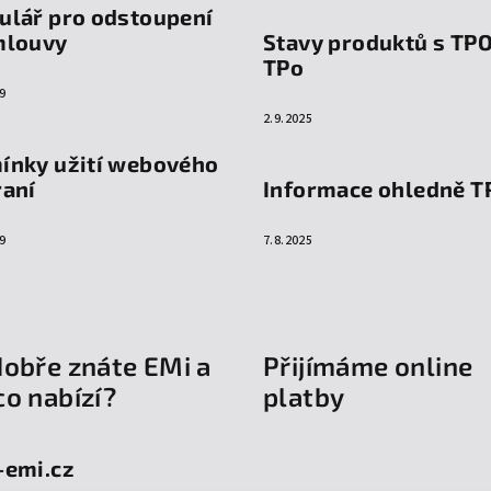
ulář pro odstoupení
mlouvy
Stavy produktů s TP
TPo
9
2.9.2025
ínky užití webového
raní
Informace ohledně T
9
7.8.2025
dobře znáte EMi a
Přijímáme online
co nabízí?
platby
-emi.cz