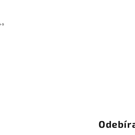
-9
ý
Odebír