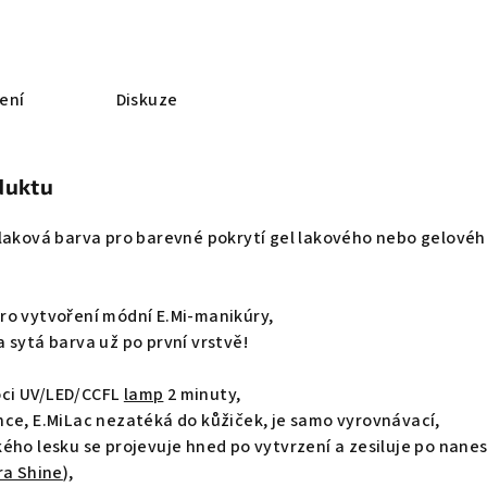
ení
Diskuze
duktu
-laková barva pro barevné pokrytí gel lakového nebo gelové
ro vytvoření módní E.Mi-manikúry,
 sytá barva už po první vrstvě!
ci UV/LED/CCFL
lamp
2 minuty,
nce, E.MiLac nezatéká do kůžiček, je samo vyrovnávací,
ého lesku se projevuje hned po vytvrzení a zesiluje po nane
ra Shine
),