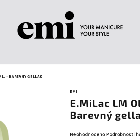
 ML. - BAREVNÝ GELLAK
EMI
E.MiLac LM Ol
Barevný gell
Průměrné
Neohodnoceno
Podrobnosti h