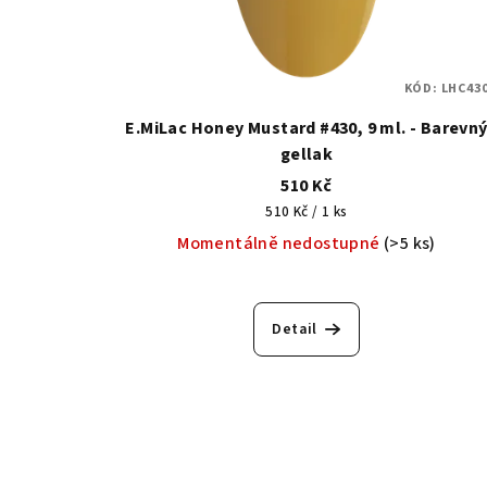
KÓD:
LHC430
E.MiLac Honey Mustard #430, 9 ml. - Barevn
gellak
510 Kč
Měrná
510 Kč / 1 ks
cena:
Momentálně nedostupné
(>5 ks)
Detail