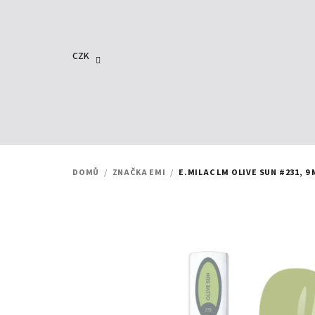
Přejít
na
obsah
CZK
DOMŮ
/
ZNAČKA EMI
/
E.MILAC LM OLIVE SUN #231, 9