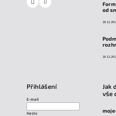
Form
od s
20.12.201
Podm
rozh
20.12.201
Přihlášení
Jak 
vše 
E-mail
moje
Heslo