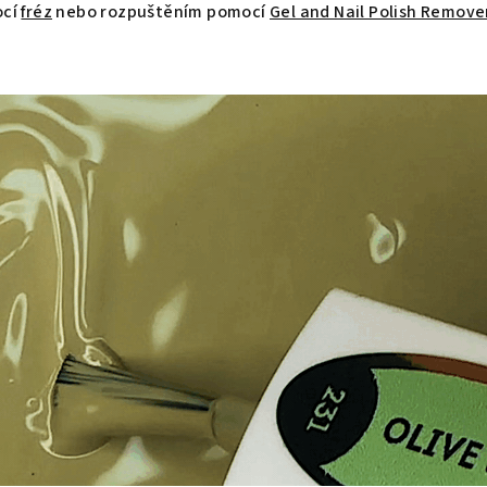
ocí
fréz
nebo rozpuštěním pomocí
Gel and Nail Polish Remove