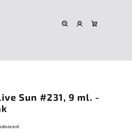
Hledat
Přihlášení
Nákupní
košík
ive Sun #231, 9 ml. -
ak
odnocení