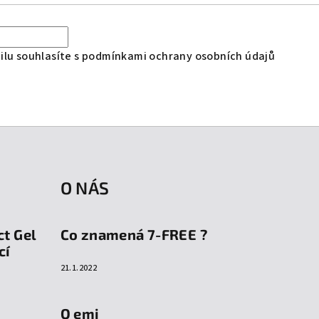
lu souhlasíte s
podmínkami ochrany osobních údajů
O NÁS
ct Gel
Co znamená 7-FREE ?
cí
21.1.2022
O emi