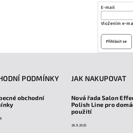
E-mail
Vložením e-mai
Přihlásit se
HODNÍ PODMÍNKY
JAK NAKUPOVAT
becné obchodní
Nová řada Salon Effe
ínky
Polish Line pro domá
použití
9
26.9.2025