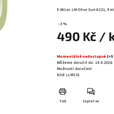
hodnocení
produktu
E.MiLac LM Olive Sun #231, 9 ml
je
0,0
–3 %
z
490 Kč
/ 
5
hvězdiček.
Měrná
cena:
Momentálně nedostupné
(>5
Můžeme doručit do:
14.8.2026
Možnosti doručení
Kód:
LLM231
Tisk
Zeptat se