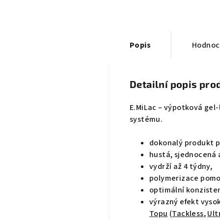
Popis
Hodnoc
Detailní popis pro
E.MiLac – výpotková gel
systému.
dokonalý produkt p
hustá, sjednocená a
vydrží až 4 týdny,
polymerizace pomo
optimální konziste
výrazný efekt vysok
Topu
(
Tackless
,
Ult