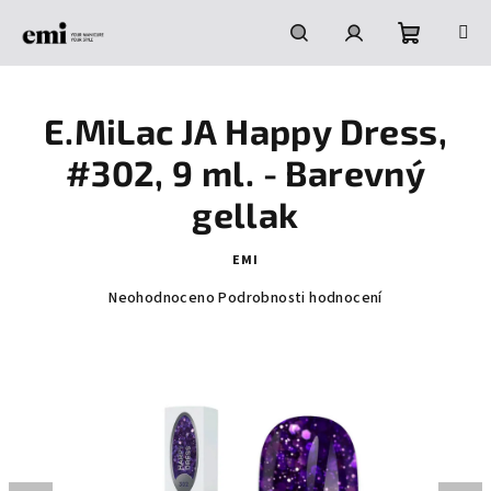
Přejít
na
obsah
Nákupní
Hledat
Přihlášení
E.MiLac JA Happy Dress,
košík
#302, 9 ml. - Barevný
gellak
EMI
Průměrné
Neohodnoceno
Podrobnosti hodnocení
hodnocení
produktu
je
0,0
z
5
hvězdiček.