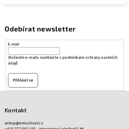
Odebírat newsletter
E-mail
Vložením e-mailu souhlasíte s
podmínkami ochrany osobních
údajů
Přihlásit se
Z
á
p
Kontakt
a
eshop
@
emischool.cz
t