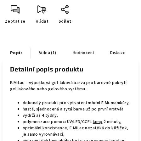
Zeptat se
Hlídat
Sdílet
Popis
Videa (1)
Hodnocení
Diskuze
Detailní popis produktu
E.MiLac – výpotková gel-laková barva pro barevné pokrytí
gel lakového nebo gelového systému.
dokonalý produkt pro vytvoření módní E.Mi-manikúry,
hustá, sjednocená a sytá barva už po první vrstvě!
vydrží až 4 týdny,
polymerizace pomoci UV/LED/CCFL
lamp
2 minuty,
optimální konzistence, E.MiLac nezatéká do kůžiček,
je samo vyrovnávací,
výrazný efekt vysokého lesku se projevuje hned po