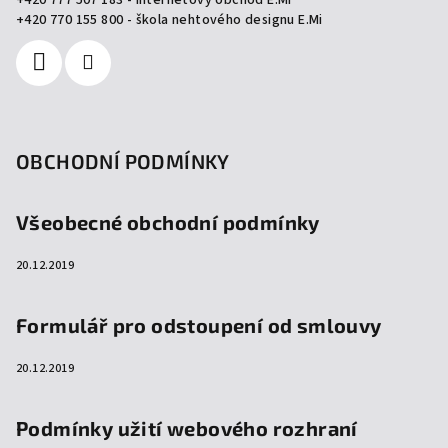
+420 777 507 183 - internetový obchod E.Mi
í
+420 770 155 800 - škola nehtového designu E.Mi
OBCHODNÍ PODMÍNKY
Všeobecné obchodní podmínky
20.12.2019
Formulář pro odstoupení od smlouvy
20.12.2019
Podmínky užití webového rozhraní