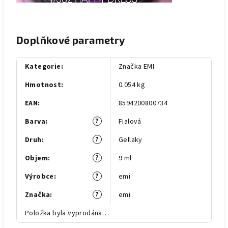
Doplňkové parametry
Kategorie
:
Značka EMI
Hmotnost
:
0.054 kg
EAN
:
8594200800734
?
Barva
:
Fialová
?
Druh
:
Gellaky
?
Objem
:
9 ml
?
Výrobce
:
emi
?
Značka
:
emi
Položka byla vyprodána…