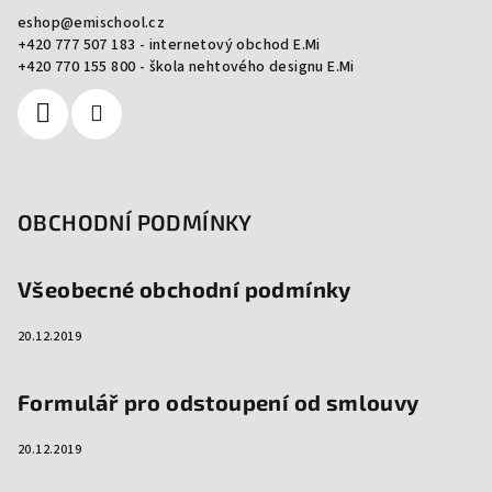
a
eshop
@
emischool.cz
t
+420 777 507 183 - internetový obchod E.Mi
í
+420 770 155 800 - škola nehtového designu E.Mi
OBCHODNÍ PODMÍNKY
Všeobecné obchodní podmínky
20.12.2019
Formulář pro odstoupení od smlouvy
20.12.2019