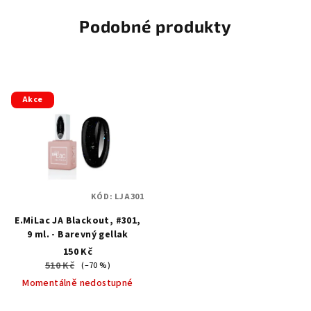
Podobné produkty
Akce
KÓD:
LJA301
E.MiLac JA Blackout, #301,
9 ml. - Barevný gellak
150 Kč
510 Kč
(–70 %)
Momentálně nedostupné