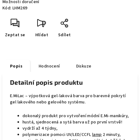
Možnosti doručení
Kód:
LHM269
Zeptat se
Hlídat
Sdílet
Popis
Hodnocení
Diskuze
Detailní popis produktu
E.MiLac – výpotková gel-laková barva pro barevné pokrytí
gel lakového nebo gelového systému.
dokonalý produkt pro vytvoření módní E.Mi-manikúry,
hustá, sjednocená a sytá barva už po první vrstvě!
vydrží až 4 týdny,
polymerizace pomoci UV/LED/CCFL
lamp
2 minuty,