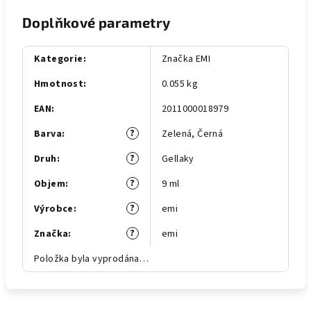
Doplňkové parametry
Kategorie
:
Značka EMI
Hmotnost
:
0.055 kg
EAN
:
2011000018979
?
Barva
:
Zelená
,
Černá
?
Druh
:
Gellaky
?
Objem
:
9 ml
?
Výrobce
:
emi
?
Značka
:
emi
Položka byla vyprodána…