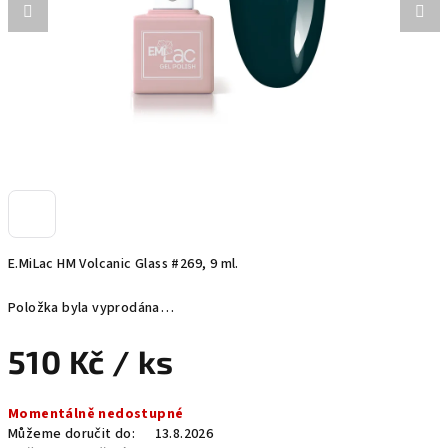
E.MiLac HM Volcanic Glass #269, 9 ml.
Položka byla vyprodána…
510 Kč
/ ks
Měrná
Momentálně nedostupné
cena:
Můžeme doručit do:
13.8.2026