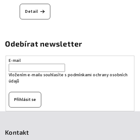
Detail
Odebírat newsletter
E-mail
Vložením e-mailu souhlasíte s
podmínkami ochrany osobních
údajů
Přihlásit se
Z
á
p
Kontakt