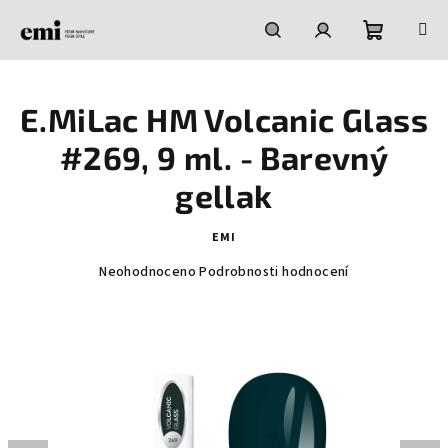
Přejít
na
obsah
Nákupní
Hledat
Přihlášení
E.MiLac HM Volcanic Glass
košík
#269, 9 ml. - Barevný
gellak
EMI
Průměrné
Neohodnoceno
Podrobnosti hodnocení
hodnocení
produktu
je
0,0
z
5
hvězdiček.