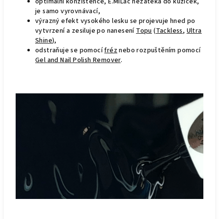
optimální konzistence, E.MiLac nezatéká do kůžiček,
je samo vyrovnávací,
výrazný efekt vysokého lesku se projevuje hned po
vytvrzení a zesiluje po nanesení
Topu
(
Tackless
,
Ultra
Shine
),
odstraňuje se pomocí
fréz
nebo rozpuštěním pomocí
Gel and Nail Polish Remover
.