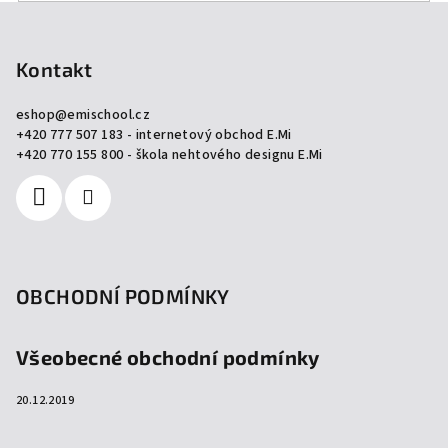
Z
á
p
Kontakt
a
eshop
@
emischool.cz
t
+420 777 507 183 - internetový obchod E.Mi
í
+420 770 155 800 - škola nehtového designu E.Mi
OBCHODNÍ PODMÍNKY
Všeobecné obchodní podmínky
20.12.2019