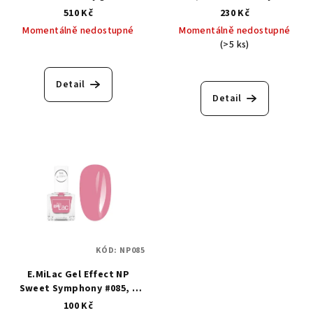
gelovým efektem
510 Kč
230 Kč
Momentálně nedostupné
Momentálně nedostupné
(>5 ks)
Detail
Detail
KÓD:
NP085
E.MiLac Gel Effect NP
Sweet Symphony #085, 9
ml. - Klasický lak s gelovým
100 Kč