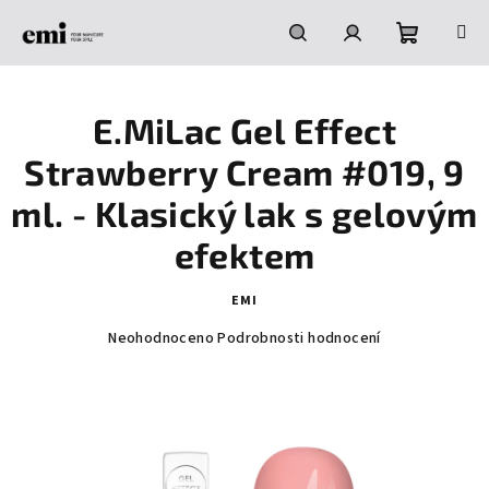
Přejít
na
obsah
Nákupní
Hledat
Přihlášení
E.MiLac Gel Effect
košík
Strawberry Cream #019, 9
ml. - Klasický lak s gelovým
efektem
EMI
Průměrné
Neohodnoceno
Podrobnosti hodnocení
hodnocení
produktu
je
0,0
z
5