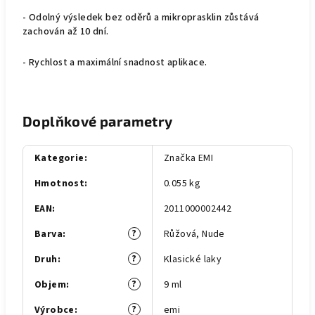
- Odolný výsledek bez oděrů a mikroprasklin zůstává
zachován až 10 dní.
- Rychlost a maximální snadnost aplikace.
Doplňkové parametry
Kategorie
:
Značka EMI
Hmotnost
:
0.055 kg
EAN
:
2011000002442
?
Barva
:
Růžová
,
Nude
?
Druh
:
Klasické laky
?
Objem
:
9 ml
?
Výrobce
:
emi