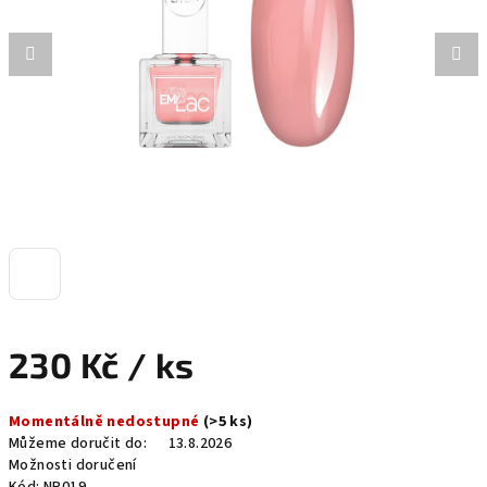
hvězdiček.
230 Kč
/ ks
Měrná
Momentálně nedostupné
(>5 ks)
cena:
Můžeme doručit do:
13.8.2026
Možnosti doručení