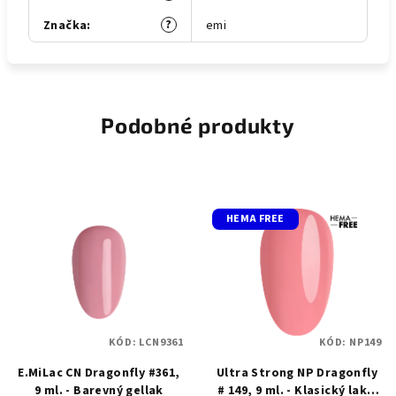
?
Značka
:
emi
Podobné produkty
HEMA FREE
KÓD:
LCN9361
KÓD:
NP149
E.MiLac CN Dragonfly #361,
Ultra Strong NP Dragonfly
9 ml. - Barevný gellak
# 149, 9 ml. - Klasický lak s