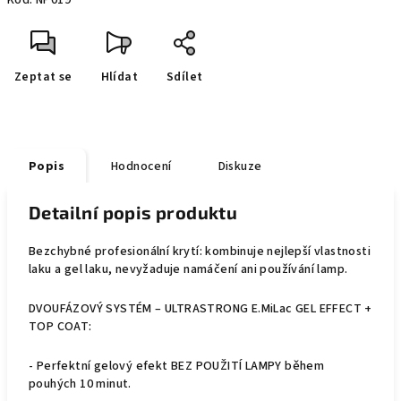
Kód:
NP019
Zeptat se
Hlídat
Sdílet
Popis
Hodnocení
Diskuze
Detailní popis produktu
Bezchybné profesionální krytí: kombinuje nejlepší vlastnosti
laku a gel laku, nevyžaduje namáčení ani používání lamp.
DVOUFÁZOVÝ SYSTÉM – ULTRASTRONG E.MiLac GEL EFFECT +
TOP COAT:
- Perfektní gelový efekt BEZ POUŽITÍ LAMPY během
pouhých 10 minut.