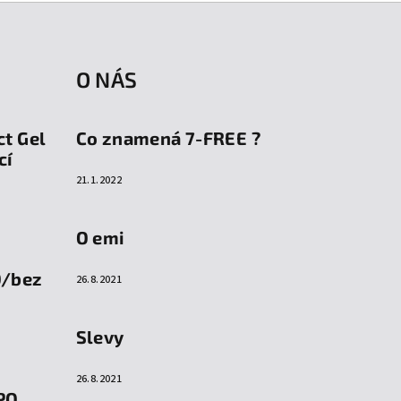
O NÁS
ct Gel
Co znamená 7-FREE ?
cí
21.1.2022
O emi
O/bez
26.8.2021
Slevy
26.8.2021
PO