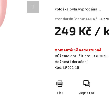
hodnocení
produktu
Položka byla vyprodána…
je
0,0
standardní cena:
660 Kč
–62 
z
249 Kč
/ 
5
hvězdiček.
Měrná
cena:
Momentálně nedostupné
Můžeme doručit do:
13.8.2026
Možnosti doručení
Kód:
LF002-15
Tisk
Zeptat se