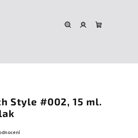
Hledat
Přihlášení
Nákupní
košík
h Style #002, 15 ml.
lak
odnocení