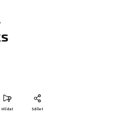
%
ks
Hlídat
Sdílet