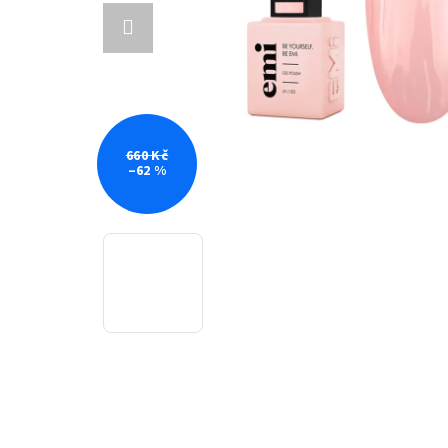
660 Kč
–62 %