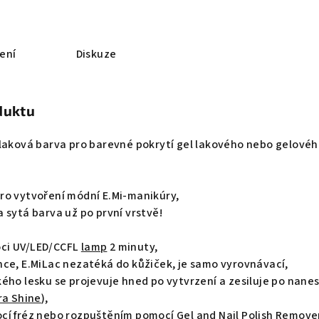
ení
Diskuze
duktu
-laková barva pro barevné pokrytí gel lakového nebo gelové
ro vytvoření módní E.Mi-manikúry,
 sytá barva už po první vrstvě!
ci UV/LED/CCFL
lamp
2 minuty,
nce, E.MiLac nezatéká do kůžiček, je samo vyrovnávací,
ého lesku se projevuje hned po vytvrzení a zesiluje po nane
ra Shine
),
ocí
fréz
nebo rozpuštěním pomocí
Gel and Nail Polish Remove