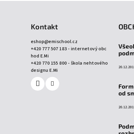
Z
á
Kontakt
OBC
p
a
eshop
@
emischool.cz
Všeo
+420 777 507 183 - internetový obc
t
podm
hod E.Mi
í
+420 770 155 800 - škola nehtového
20.12.201
designu E.Mi
Form
od s
20.12.201
Podm
rozh