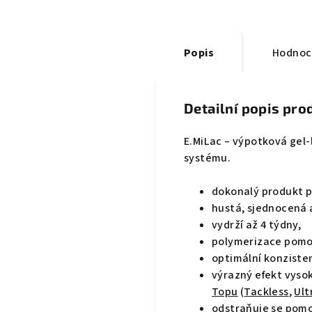
Popis
Hodnoc
Detailní popis pro
E.MiLac – výpotková gel
systému.
dokonalý produkt p
hustá, sjednocená a
vydrží až 4 týdny,
polymerizace pomo
optimální konziste
výrazný efekt vysok
Topu
(
Tackless
,
Ult
odstraňuje se pom