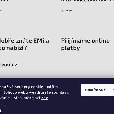
9
7.8.2025
dobře znáte EMi a
Přijímáme online
co nabízí?
platby
-emi.cz
oužívá soubory cookie. Dalším
Odmítnout
m tohoto webu vyjadřujete souhlas s
íváním.. Více informací
zde
.
í