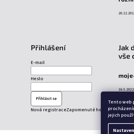
20.12.201
Přihlášení
Jak 
vše 
E-mail
moje
Heslo
16.5.2022
Přihlásit se
Tento web p
procházení
Nová registrace
Zapomenuté heslo
jejich použ
Nastaven