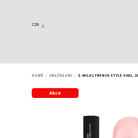
Přejít
na
obsah
CZK
DOMŮ
/
ZNAČKA EMI
/
E.MILAC FRENCH STYLE #002, 1
Akce