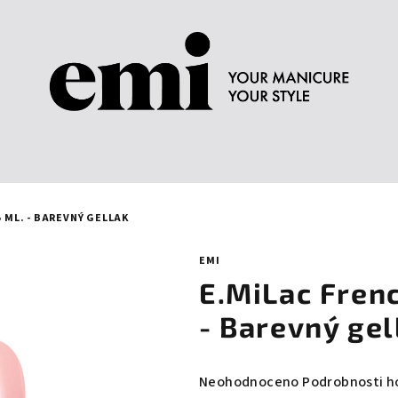
5 ML. - BAREVNÝ GELLAK
EMI
E.MiLac Frenc
- Barevný gel
Průměrné
Neohodnoceno
Podrobnosti h