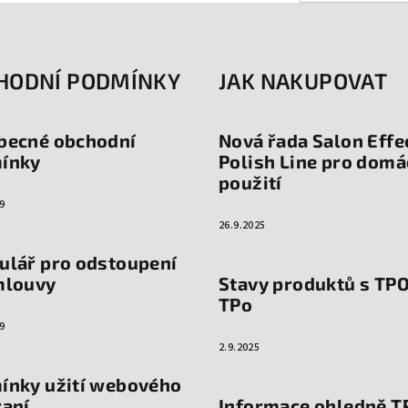
HODNÍ PODMÍNKY
JAK NAKUPOVAT
becné obchodní
Nová řada Salon Effe
ínky
Polish Line pro domá
použití
9
26.9.2025
ulář pro odstoupení
mlouvy
Stavy produktů s TP
TPo
9
2.9.2025
ínky užití webového
raní
Informace ohledně T