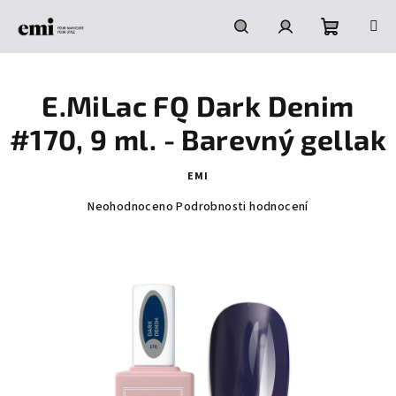
Přejít
na
obsah
Nákupní
Hledat
Přihlášení
E.MiLac FQ Dark Denim
košík
#170, 9 ml. - Barevný gellak
EMI
Průměrné
Neohodnoceno
Podrobnosti hodnocení
hodnocení
produktu
je
0,0
z
5
hvězdiček.