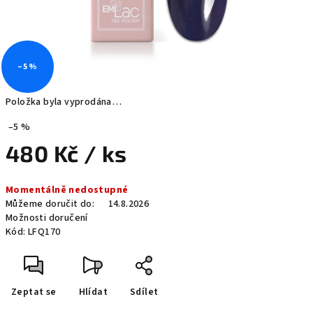
–5 %
Položka byla vyprodána…
–5 %
480 Kč
/ ks
Měrná
Momentálně nedostupné
cena:
Můžeme doručit do:
14.8.2026
Možnosti doručení
Kód:
LFQ170
Zeptat se
Hlídat
Sdílet