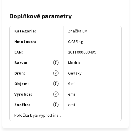
Doplňkové parametry
Kategorie
:
Značka EMI
Hmotnost
:
0.055 kg
EAN
:
2011000009489
?
Barva
:
Modrá
?
Druh
:
Gellaky
?
Objem
:
9 ml
?
Výrobce
:
emi
?
Značka
:
emi
Položka byla vyprodána…