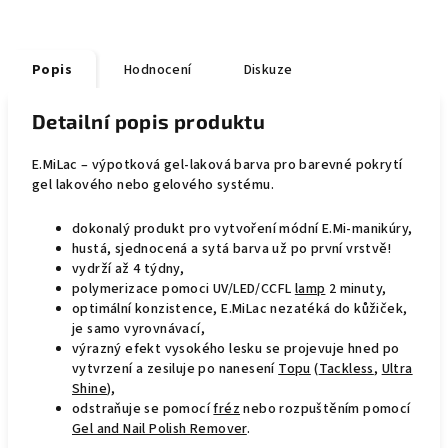
Popis
Hodnocení
Diskuze
Detailní popis produktu
E.MiLac – výpotková gel-laková barva pro barevné pokrytí
gel lakového nebo gelového systému.
dokonalý produkt pro vytvoření módní E.Mi-manikúry,
hustá, sjednocená a sytá barva už po první vrstvě!
vydrží až 4 týdny,
polymerizace pomoci UV/LED/CCFL
lamp
2 minuty,
optimální konzistence, E.MiLac nezatéká do kůžiček,
je samo vyrovnávací,
výrazný efekt vysokého lesku se projevuje hned po
vytvrzení a zesiluje po nanesení
Topu
(
Tackless
,
Ultra
Shine
),
odstraňuje se pomocí
fréz
nebo rozpuštěním pomocí
Gel and Nail Polish Remover
.