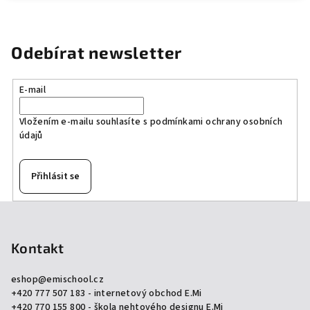
Odebírat newsletter
E-mail
Vložením e-mailu souhlasíte s
podmínkami ochrany osobních
údajů
Přihlásit se
Z
á
p
Kontakt
a
eshop
@
emischool.cz
t
+420 777 507 183 - internetový obchod E.Mi
í
+420 770 155 800 - škola nehtového designu E.Mi