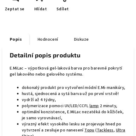
Zeptat se
Hlídat
Sdílet
Popis
Hodnocení
Diskuze
Detailní popis produktu
E.MiLac – výpotková gel-laková barva pro barevné pokrytí
gel lakového nebo gelového systému.
dokonalý produkt pro vytvoření módní E.Mi-manikúry,
hustá, sjednocená a sytá barva už po první vrstvě!
vydrží až 4 týdny,
polymerizace pomoci UV/LED/CCFL
lamp
2 minuty,
optimální konzistence, E.MiLac nezatéká do kůžiček,
je samo vyrovnávací,
výrazný efekt vysokého lesku se projevuje hned po
vytvrzení a zesiluje po nanesení
Topu
(
Tackless
,
Ultra