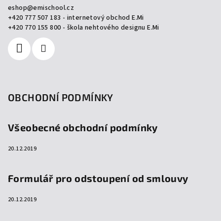
eshop
@
emischool.cz
t
+420 777 507 183 - internetový obchod E.Mi
í
+420 770 155 800 - škola nehtového designu E.Mi
OBCHODNÍ PODMÍNKY
Všeobecné obchodní podmínky
20.12.2019
Formulář pro odstoupení od smlouvy
20.12.2019