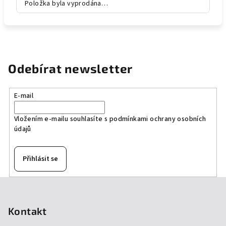
Položka byla vyprodána…
Odebírat newsletter
E-mail
Vložením e-mailu souhlasíte s
podmínkami ochrany osobních
údajů
Přihlásit se
Z
á
p
Kontakt
a