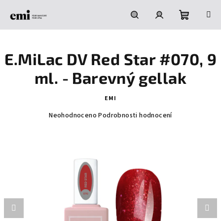
Přejít
na
obsah
Nákupní
Hledat
Přihlášení
E.MiLac DV Red Star #070, 9
košík
ml. - Barevný gellak
EMI
Průměrné
Neohodnoceno
Podrobnosti hodnocení
hodnocení
produktu
je
0,0
z
5
hvězdiček.