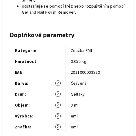
Shine
),
odstraňuje se pomocí
fréz
nebo rozpuštěním pomocí
Gel and Nail Polish Remover
.
Doplňkové parametry
Kategorie
:
Značka EMI
Hmotnost
:
0.055 kg
EAN
:
2011000003920
?
Barva
:
Červená
?
Druh
:
Gellaky
?
Objem
:
9 ml
?
Výrobce
:
emi
?
Značka
:
emi