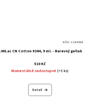
KÓD:
LCN9364
.MiLac CN Cotton #364, 9 ml. - Barevný gellak
510 Kč
Momentálně nedostupné
(>5 ks)
Detail