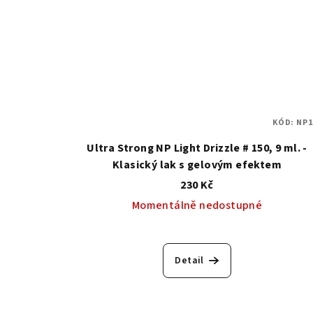
KÓD:
NP1
Ultra Strong NP Light Drizzle # 150, 9 ml. -
Klasický lak s gelovým efektem
230 Kč
Momentálně nedostupné
Detail