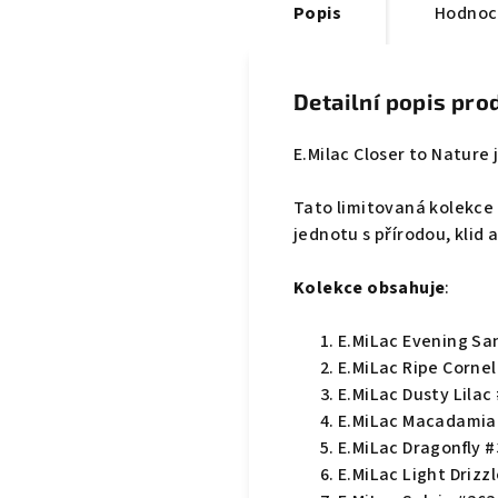
Popis
Hodnoc
Detailní popis pro
E.Milac Closer to Nature 
Tato limitovaná kolekce 
jednotu s přírodou, klid 
Kolekce obsahuje
:
E.MiLac Evening San
E.MiLac Ripe Cornel
E.MiLac Dusty Lilac 
E.MiLac Macadamia 
E.MiLac Dragonfly #
E.MiLac Light Drizzl