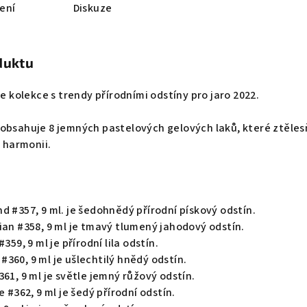
ení
Diskuze
duktu
je kolekce s trendy přírodními odstíny pro jaro 2022.
obsahuje 8 jemných pastelových gelových laků, které ztěles
a harmonii.
d #357, 9 ml
. je šedohnědý přírodní pískový odstín.
ian #358, 9 ml
je tmavý tlumený jahodový odstín.
#359, 9 ml
je přírodní lila odstín.
#360, 9 ml
je ušlechtilý hnědý odstín.
361, 9 ml
je světle jemný růžový odstín.
e #362, 9 ml
je šedý přírodní odstín.