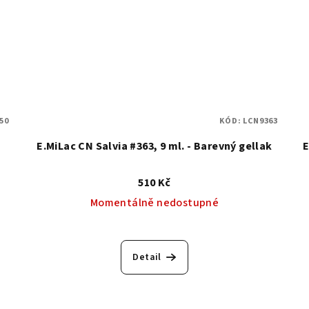
50
KÓD:
LCN9363
E.MiLac CN Salvia #363, 9 ml. - Barevný gellak
E
510 Kč
Momentálně nedostupné
Detail