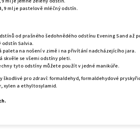
 9 ml
je jemně zelený odstín.
, 9 ml
je pastelově mléčný odstín.
odstínů od prašného šedohnědého odstínu Evening Sand až p
 odstín Salvia.
paleta na nošení v zimě i na přivítání nadcházejícího jara.
 skvěle se všemi odstíny pleti.
echny tyto odstíny můžete použít v jedné manikúře.
y škodlivé pro zdraví: formaldehyd, formaldehydové pryskyři
r, xylen a ethyltosylamid.
ch.