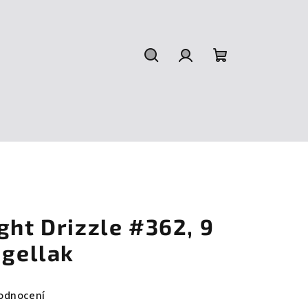
Hledat
Přihlášení
Nákupní
košík
ght Drizzle #362, 9
 gellak
odnocení