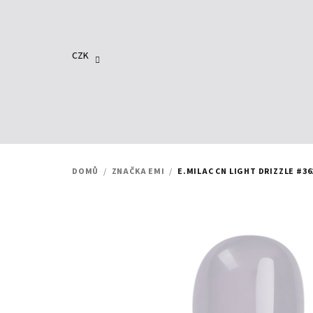
Přejít
na
obsah
CZK
DOMŮ
/
ZNAČKA EMI
/
E.MILAC CN LIGHT DRIZZLE #36