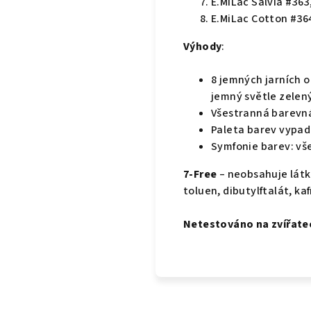
E.MiLac Salvia #363,
E.MiLac Cotton #364
Výhody
:
8 jemných jarních 
jemný světle zelený
Všestranná barevná 
Paleta barev vypadá
Symfonie barev: vš
7-Free
– neobsahuje látk
toluen, dibutylftalát, kaf
Netestováno na zvířate