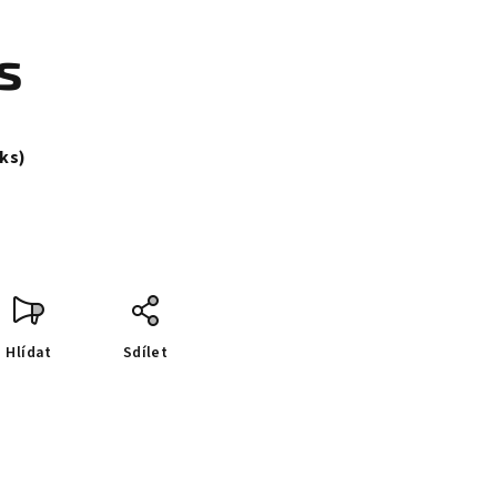
s
 ks)
Hlídat
Sdílet