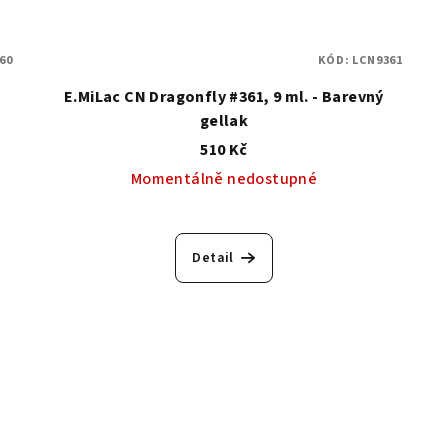
60
KÓD:
LCN9361
E.MiLac CN Dragonfly #361, 9 ml. - Barevný
gellak
510 Kč
Momentálně nedostupné
Detail