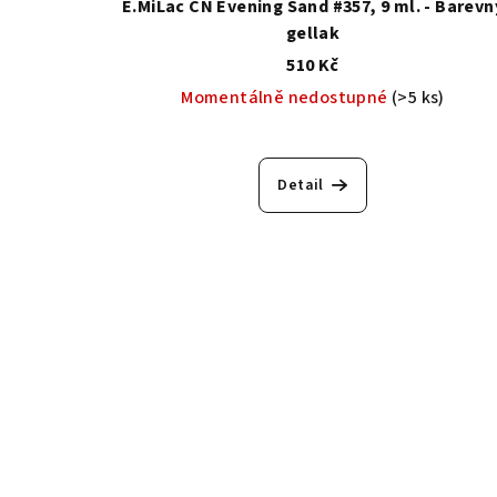
E.MiLac CN Evening Sand #357, 9 ml. - Barevn
gellak
510 Kč
Momentálně nedostupné
(>5 ks)
Detail