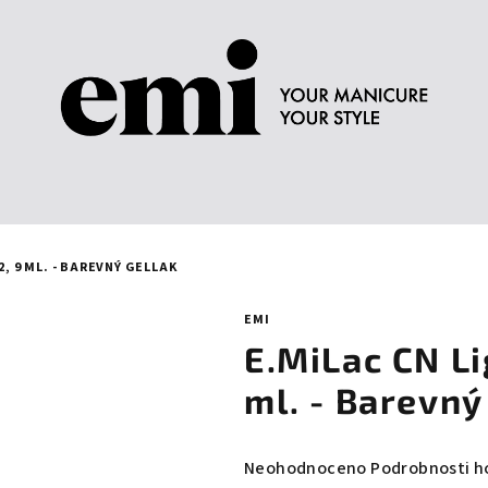
2, 9 ML. - BAREVNÝ GELLAK
EMI
E.MiLac CN Li
ml. - Barevný
Průměrné
Neohodnoceno
Podrobnosti h