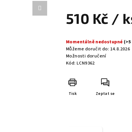
hodnocení
produktu
510 Kč
/ k
je
0,0
z
Měrná
5
cena:
Momentálně nedostupné
(>5
hvězdiček.
Můžeme doručit do:
14.8.2026
Možnosti doručení
Kód:
LCN9362
Tisk
Zeptat se