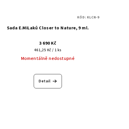
KÓD:
KLCN-9
Sada E.MiLaků Closer to Nature, 9 ml.
3 690 Kč
Měrná
461,25 Kč / 1 ks
cena:
Momentálně nedostupné
Detail