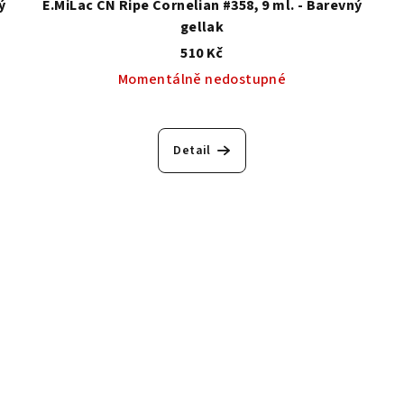
ý
E.MiLac CN Ripe Cornelian #358, 9 ml. - Barevný
gellak
510 Kč
Momentálně nedostupné
Detail