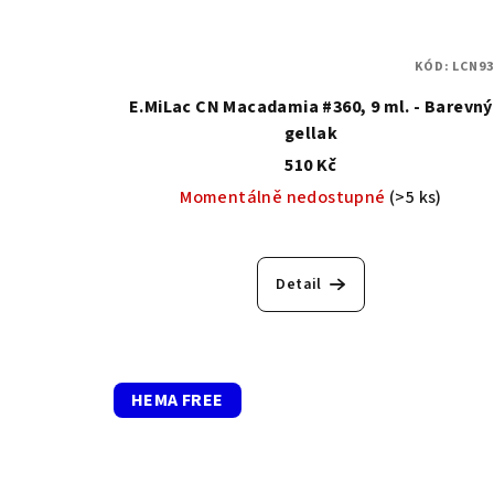
KÓD:
LCN93
E.MiLac CN Macadamia #360, 9 ml. - Barevný
gellak
510 Kč
Momentálně nedostupné
(>5 ks)
Detail
HEMA FREE