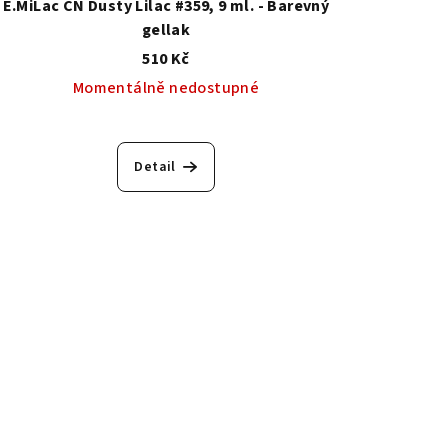
E.MiLac CN Dusty Lilac #359, 9 ml. - Barevný
gellak
510 Kč
Momentálně nedostupné
Detail