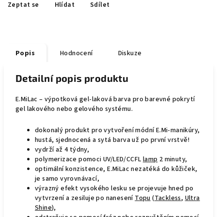
Zeptat se
Hlídat
Sdílet
Popis
Hodnocení
Diskuze
Detailní popis produktu
E.MiLac – výpotková gel-laková barva pro barevné pokrytí
gel lakového nebo gelového systému.
dokonalý produkt pro vytvoření módní E.Mi-manikúry,
hustá, sjednocená a sytá barva už po první vrstvě!
vydrží až 4 týdny,
polymerizace pomoci UV/LED/CCFL
lamp
2 minuty,
optimální konzistence, E.MiLac nezatéká do kůžiček,
je samo vyrovnávací,
výrazný efekt vysokého lesku se projevuje hned po
vytvrzení a zesiluje po nanesení
Topu
(
Tackless
,
Ultra
Shine
),