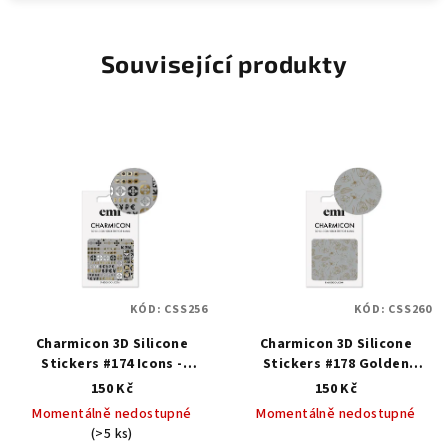
Související produkty
KÓD:
CSS256
KÓD:
CSS260
Charmicon 3D Silicone
Charmicon 3D Silicone
Stickers #174 Icons -
Stickers #178 Golden
samolepka
Flowers - samolepka
150 Kč
150 Kč
Momentálně nedostupné
Momentálně nedostupné
(>5 ks)