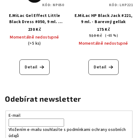
KÓD:
NP050
KÓD:
LHP221
E.MiLac Gel Effect Little
E.MiLac HP Black Jack #221,
Black Dress #050, 9 ml. -
9 ml. - Barevný gellak
Klasický lak s gelovým
230 Kč
175 Kč
efektem
510 Kč
(–65 %)
Momentálně nedostupné
(>5 ks)
Momentálně nedostupné
Detail
Detail
Odebírat newsletter
E-mail
Vložením e-mailu souhlasíte s
podmínkami ochrany osobních
údajů