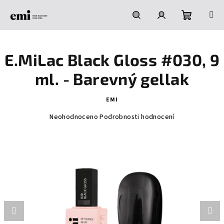
Přejít
na
obsah
Nákupní
Hledat
Přihlášení
E.MiLac Black Gloss #030, 9
košík
ml. - Barevný gellak
EMI
Průměrné
Neohodnoceno
Podrobnosti hodnocení
hodnocení
produktu
je
0,0
z
5
hvězdiček.