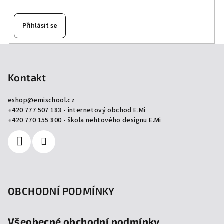
Přihlásit se
Z
á
p
Kontakt
a
eshop
@
emischool.cz
t
+420 777 507 183 - internetový obchod E.Mi
í
+420 770 155 800 - škola nehtového designu E.Mi
OBCHODNÍ PODMÍNKY
Všeobecné obchodní podmínky