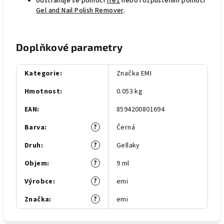
odstraňuje se pomocí
fréz
nebo rozpuštěním pomocí
Gel and Nail Polish Remover
.
Doplňkové parametry
Kategorie
:
Značka EMI
Hmotnost
:
0.053 kg
EAN
:
8594200801694
?
Barva
:
Černá
?
Druh
:
Gellaky
?
Objem
:
9 ml
?
Výrobce
:
emi
?
Značka
:
emi