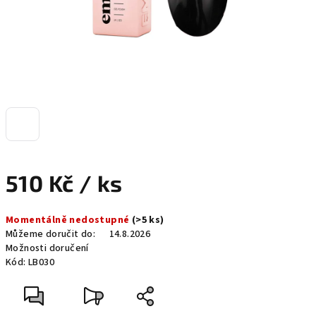
510 Kč
/ ks
Měrná
Momentálně nedostupné
(>5 ks)
cena:
Můžeme doručit do:
14.8.2026
Možnosti doručení
Kód:
LB030