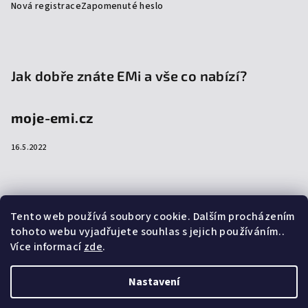
Nová registrace
Zapomenuté heslo
Jak dobře znáte EMi a vše co nabízí?
moje-emi.cz
16.5.2022
Přijímáme online platby
Tento web používá soubory cookie. Dalším procházením
tohoto webu vyjadřujete souhlas s jejich používáním..
Více informací
zde
.
Nastavení
Copyright 2026
emi-shop.cz
. Všechna práva vyhrazena.