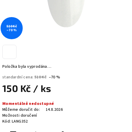
510 Kč
–70 %
Položka byla vyprodána…
standardní cena:
510 Kč
–70 %
150 Kč
/ ks
Měrná
Momentálně nedostupné
cena:
Můžeme doručit do:
14.8.2026
Možnosti doručení
Kód:
LANG352