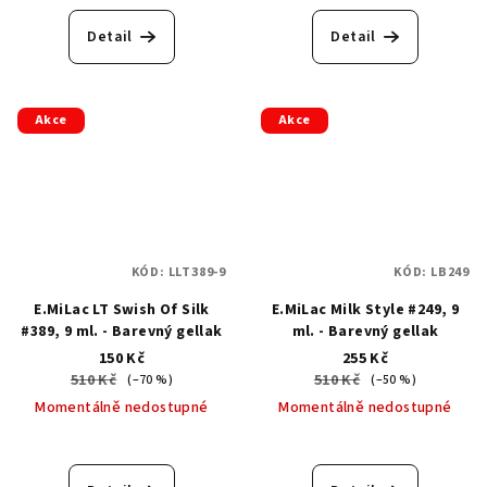
Detail
Detail
Akce
Akce
KÓD:
LLT389-9
KÓD:
LB249
E.MiLac LT Swish Of Silk
E.MiLac Milk Style #249, 9
#389, 9 ml. - Barevný gellak
ml. - Barevný gellak
150 Kč
255 Kč
510 Kč
510 Kč
(–70 %)
(–50 %)
Momentálně nedostupné
Momentálně nedostupné