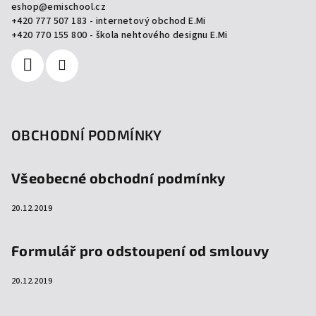
eshop
@
emischool.cz
t
+420 777 507 183 - internetový obchod E.Mi
í
+420 770 155 800 - škola nehtového designu E.Mi
OBCHODNÍ PODMÍNKY
Všeobecné obchodní podmínky
20.12.2019
Formulář pro odstoupení od smlouvy
20.12.2019