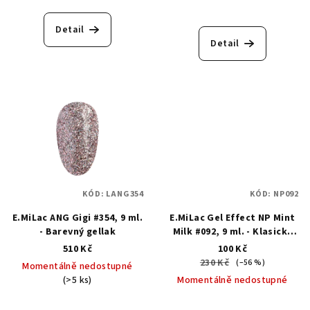
Detail
Detail
KÓD:
LANG354
KÓD:
NP092
E.MiLac ANG Gigi #354, 9 ml.
E.MiLac Gel Effect NP Mint
- Barevný gellak
Milk #092, 9 ml. - Klasický
lak s gelovým efektem
510 Kč
100 Kč
230 Kč
(–56 %)
Momentálně nedostupné
(>5 ks)
Momentálně nedostupné