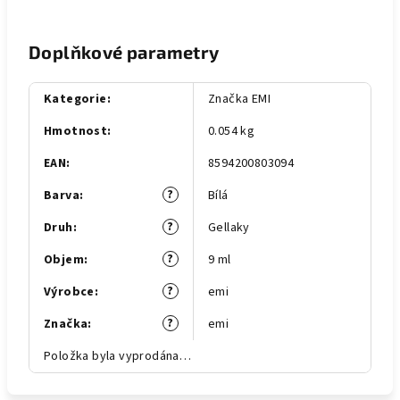
Doplňkové parametry
Kategorie
:
Značka EMI
Hmotnost
:
0.054 kg
EAN
:
8594200803094
?
Barva
:
Bílá
?
Druh
:
Gellaky
?
Objem
:
9 ml
?
Výrobce
:
emi
?
Značka
:
emi
Položka byla vyprodána…