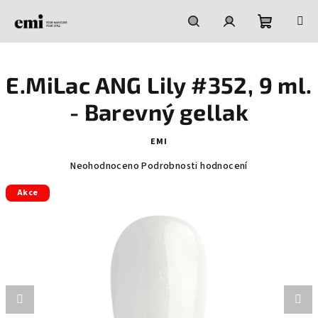
Přejít
na
obsah
Nákupní
Hledat
Přihlášení
E.MiLac ANG Lily #352, 9 ml.
košík
- Barevný gellak
EMI
Průměrné
Neohodnoceno
Podrobnosti hodnocení
hodnocení
Akce
produktu
je
0,0
z
5
hvězdiček.