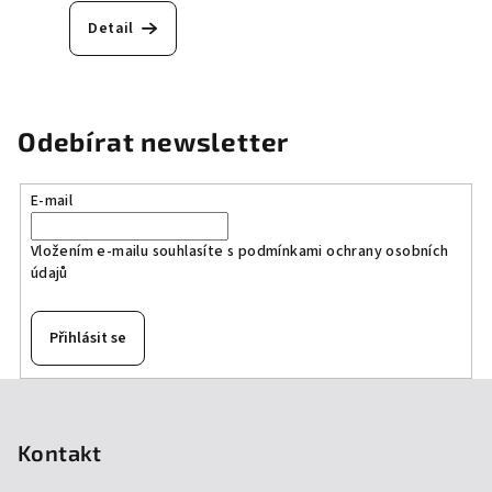
Detail
Odebírat newsletter
E-mail
Vložením e-mailu souhlasíte s
podmínkami ochrany osobních
údajů
Přihlásit se
Z
á
p
Kontakt
a