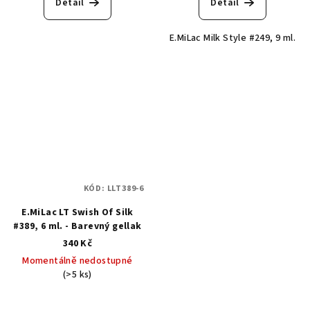
Detail
Detail
E.MiLac Milk Style #249, 9 ml.
KÓD:
LLT389-6
E.MiLac LT Swish Of Silk
#389, 6 ml. - Barevný gellak
340 Kč
Momentálně nedostupné
(>5 ks)