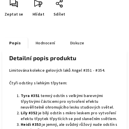
Zeptat se
Hlídat
Sdílet
Popis
Hodnocení
Diskuze
Detailní popis produktu
Limitována kolekce gelových laků Angel #351 - #354.
Čtyři odstíny s lehkým třpytem:
Tyra #351
temný odstín s velkými barevnými
třpytivými částicemi pro vytvoření efektu
neuvěřitelně ohromujícího lesku studiových světel.
Lily #352
je bílý odstín s mikro leskem pro vytvoření
efektu třpytek třpytících se pod slunečním světlem.
Heidi #353
je jemný, ale svůdný růžový nude odstín s