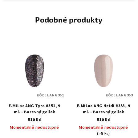
Podobné produkty
KÓD:
LANG351
KÓD:
LANG353
E.MiLac ANG Tyra #351, 9
E.MiLac ANG Heidi #353, 9
ml. - Barevný gellak
ml. - Barevný gellak
510 Kč
510 Kč
Momentálně nedostupné
Momentálně nedostupné
(>5 ks)