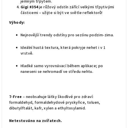
jemným třpytem.
Gigi
#354
je růžový odstín zářící velkými třpytivými
částicemi – užijte si být ve světle reflektorů!
Výhody:
Nejnovější trendy odstíny pro sezónu podzim-zima.
Ideální hustá textura, která pokryje nehet i v 1
vrstvě.
Hladké samo vyrovnávací během aplikace; po
naneseni se nehromadí ve středu nehtu.
7-Free
– neobsahuje látky škodlivé pro zdraví:
formaldehyd, formaldehydové pryskyřice, toluen,
dibutylftalát, kafr, xylen a ethyltosylamid.
Netestováno na zvířatech.