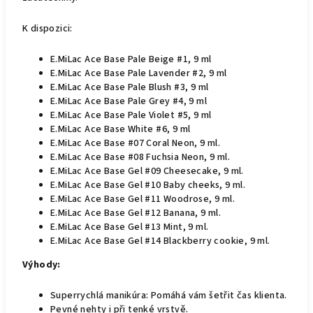
K dispozici:
E.MiLac Ace Base Pale Beige #1, 9 ml
E.MiLac Ace Base Pale Lavender #2, 9 ml
E.MiLac Ace Base Pale Blush #3, 9 ml
E.MiLac Ace Base Pale Grey #4, 9 ml
E.MiLac Ace Base Pale Violet #5, 9 ml
E.MiLac Ace Base White #6, 9 ml
E.MiLac Ace Base #07 Coral Neon, 9 ml.
E.MiLac Ace Base #08 Fuchsia Neon, 9 ml.
E.MiLac Ace Base Gel #09 Сheesecake, 9 ml.
E.MiLac Ace Base Gel #10 Baby cheeks, 9 ml.
E.MiLac Ace Base Gel #11 Woodrose, 9 ml.
E.MiLac Ace Base Gel #12 Banana, 9 ml.
E.MiLac Ace Base Gel #13 Mint, 9 ml.
E.MiLac Ace Base Gel #14 Blackberry cookie, 9 ml.
Výhody:
Superrychlá manikúra: Pomáhá vám šetřit čas klienta.
Pevné nehty i při tenké vrstvě.