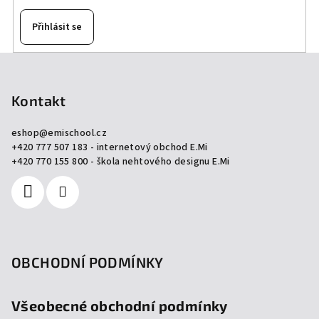
Přihlásit se
Z
á
p
Kontakt
a
eshop
@
emischool.cz
t
+420 777 507 183 - internetový obchod E.Mi
í
+420 770 155 800 - škola nehtového designu E.Mi
OBCHODNÍ PODMÍNKY
Všeobecné obchodní podmínky