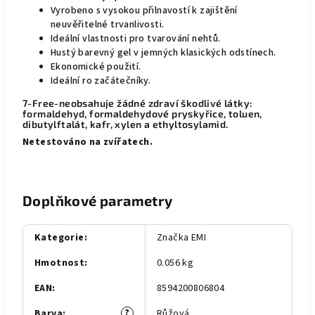
Vyrobeno s vysokou přilnavostí k zajištění
neuvěřitelné trvanlivosti.
Ideální vlastnosti pro tvarování nehtů.
Hustý barevný gel v jemných klasických odstínech.
Ekonomické použití.
Ideální ro začátečníky.
7-Free-neobsahuje žádné zdraví škodlivé látky:
formaldehyd, formaldehydové pryskyřice, toluen,
dibutylftalát, kafr, xylen a ethyltosylamid.
Netestováno na zvířatech.
Doplňkové parametry
Kategorie
:
Značka EMI
Hmotnost
:
0.056 kg
EAN
:
8594200806804
?
Barva
:
Růžová