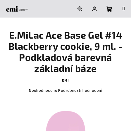
Přejít
na
obsah
Nákupní
Hledat
Přihlášení
E.MiLac Ace Base Gel #14
košík
Blackberry cookie, 9 ml. -
Podkladová barevná
základní báze
EMI
Průměrné
Neohodnoceno
Podrobnosti hodnocení
hodnocení
produktu
je
0,0
z
5