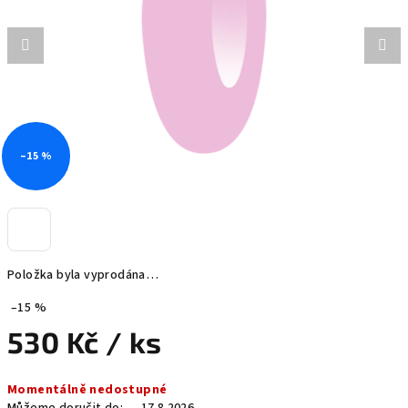
hvězdiček.
–15 %
Položka byla vyprodána…
–15 %
530 Kč
/ ks
Měrná
Momentálně nedostupné
cena: