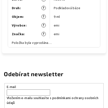
?
Druh
:
Podkladová báze
?
Objem
:
9 ml
?
Výrobce
:
emi
?
Značka
:
emi
Položka byla vyprodána…
Odebírat newsletter
E-mail
Vložením e-mailu souhlasíte s
podmínkami ochrany osobních
údajů