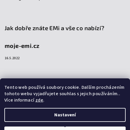
Jak dobře znáte EMi a vše co nabízí?
moje-emi.cz
16.5.2022
Přijímáme online platby
Tento web používá soubory cookie. Dalším procházením
tohoto webu vyjadřujete souhlas s jejich používáním..
Více informací
zde
.
Nastavení
Copyright 2026
emi-shop.cz
. Všechna práva vyhrazena.
Upravit nastavení cookies