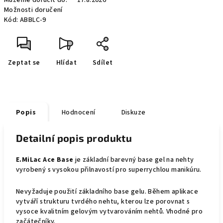
Můžeme doručit do:
17.8.2026
Možnosti doručení
Kód:
ABBLC-9
Zeptat se
Hlídat
Sdílet
Popis
Hodnocení
Diskuze
Detailní popis produktu
E.MiLac Ace Base
je základní barevný base gel na nehty
vyrobený s vysokou přilnavostí pro superrychlou manikúru.
Nevyžaduje použití základního base gelu. Během aplikace
vytváří strukturu tvrdého nehtu, kterou lze porovnat s
vysoce kvalitním gelovým vytvarováním nehtů. Vhodné pro
začátečníky.