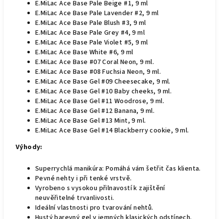
E.MiLac Ace Base Pale Beige #1, 9 ml
E.MiLac Ace Base Pale Lavender #2, 9 ml
E.MiLac Ace Base Pale Blush #3, 9 ml
E.MiLac Ace Base Pale Grey #4, 9 ml
E.MiLac Ace Base Pale Violet #5, 9 ml
E.MiLac Ace Base White #6, 9 ml
E.MiLac Ace Base #07 Coral Neon, 9 ml.
E.MiLac Ace Base #08 Fuchsia Neon, 9 ml.
E.MiLac Ace Base Gel #09 Сheesecake, 9 ml.
E.MiLac Ace Base Gel #10 Baby cheeks, 9 ml.
E.MiLac Ace Base Gel #11 Woodrose, 9 ml.
E.MiLac Ace Base Gel #12 Banana, 9 ml.
E.MiLac Ace Base Gel #13 Mint, 9 ml.
E.MiLac Ace Base Gel #14 Blackberry cookie, 9 ml.
Výhody:
Superrychlá manikúra: Pomáhá vám šetřit čas klienta.
Pevné nehty i při tenké vrstvě.
Vyrobeno s vysokou přilnavostí k zajištění
neuvěřitelné trvanlivosti.
Ideální vlastnosti pro tvarování nehtů.
Hustý barevný gel v jemných klasických odstínech.