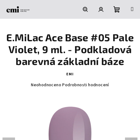
Přejít
na
obsah
Nákupní
Hledat
Přihlášení
E.MiLac Ace Base #05 Pale
košík
Violet, 9 ml. - Podkladová
barevná základní báze
EMI
Průměrné
Neohodnoceno
Podrobnosti hodnocení
hodnocení
produktu
je
0,0
z
5
hvězdiček.