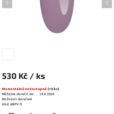
530 Kč
/ ks
Měrná
Momentálně nedostupné
(>5 ks)
cena:
Můžeme doručit do:
14.8.2026
Možnosti doručení
Kód:
ABPV-9