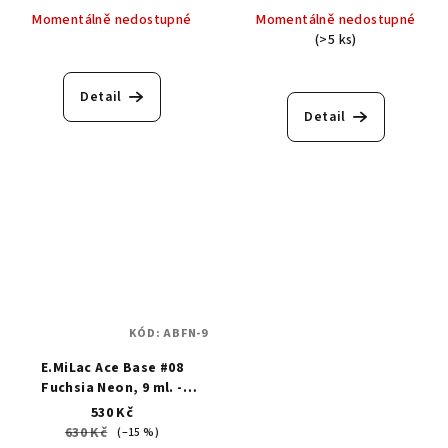
Momentálně nedostupné
Momentálně nedostupné
(>5 ks)
Detail
Detail
KÓD:
ABFN-9
E.MiLac Ace Base #08
Fuchsia Neon, 9 ml. -
Podkladová barevná
530 Kč
základní báze
630 Kč
(–15 %)