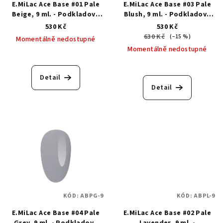
E.MiLac Ace Base #01 Pale
E.MiLac Ace Base #03 Pale
Beige, 9 ml. - Podkladová
Blush, 9 ml. - Podkladová
barevná základní báze
barevná základní báze
530 Kč
530 Kč
630 Kč
(–15 %)
Momentálně nedostupné
Momentálně nedostupné
Detail
Detail
KÓD:
ABPG-9
KÓD:
ABPL-9
E.MiLac Ace Base #04 Pale
E.MiLac Ace Base #02 Pale
Grey, 9 ml. - Podkladová
Lavender, 9 ml. -