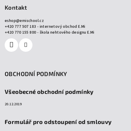
p
Kontakt
a
eshop
@
emischool.cz
t
+420 777 507 183 - internetový obchod E.Mi
í
+420 770 155 800 - škola nehtového designu E.Mi
OBCHODNÍ PODMÍNKY
Všeobecné obchodní podmínky
20.12.2019
Formulář pro odstoupení od smlouvy