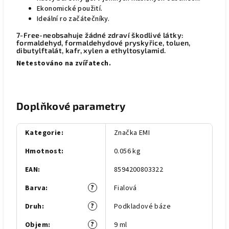
Ekonomické použití.
Ideální ro začátečníky.
7-Free-neobsahuje žádné zdraví škodlivé látky:
formaldehyd, formaldehydové pryskyřice, toluen,
dibutylftalát, kafr, xylen a ethyltosylamid.
Netestováno na zvířatech.
Doplňkové parametry
Kategorie
:
Značka EMI
Hmotnost
:
0.056 kg
EAN
:
8594200803322
?
Barva
:
Fialová
?
Druh
:
Podkladové báze
?
Objem
:
9 ml