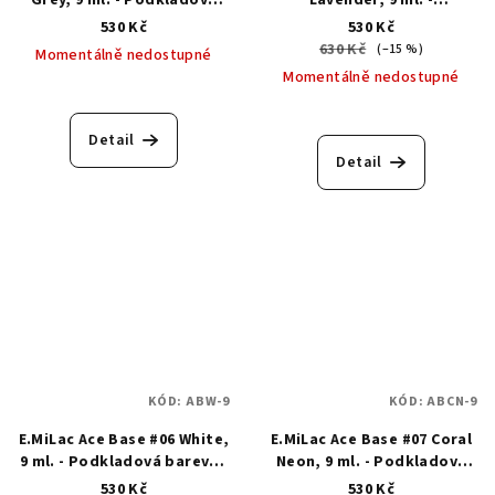
barevná základní báze
Podkladová barevná
530 Kč
530 Kč
základní báze
630 Kč
(–15 %)
Momentálně nedostupné
Momentálně nedostupné
Detail
Detail
KÓD:
ABW-9
KÓD:
ABCN-9
E.MiLac Ace Base #06 White,
E.MiLac Ace Base #07 Coral
9 ml. - Podkladová barevná
Neon, 9 ml. - Podkladová
základní báze
barevná základní báze
530 Kč
530 Kč