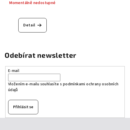
Momentálně nedostupné
Detail
Odebírat newsletter
E-mail
Vložením e-mailu souhlasíte s
podmínkami ochrany osobních
údajů
Přihlásit se
Z
á