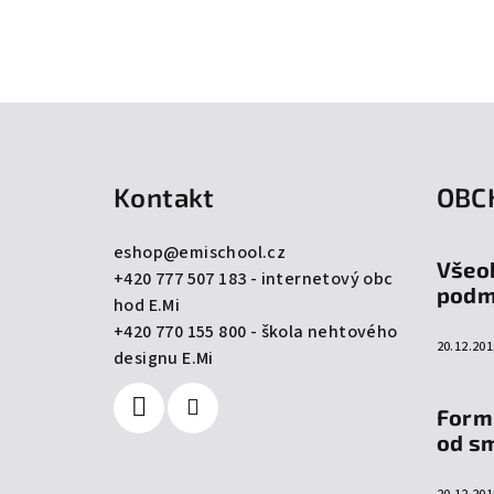
Z
á
Kontakt
OBC
p
a
eshop
@
emischool.cz
Všeo
+420 777 507 183 - internetový obc
t
podm
hod E.Mi
í
+420 770 155 800 - škola nehtového
20.12.201
designu E.Mi
Form
od s