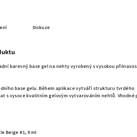
ení
Diskuze
duktu
ladní barevný base gel na nehty vyrobený s vysokou přilnavos
adního base gelu. Během aplikace vytváří strukturu tvrdého
nat s vysoce kvalitním gelovým vytvarováním nehtů. Vhodné 
le Beige #1, 9 ml