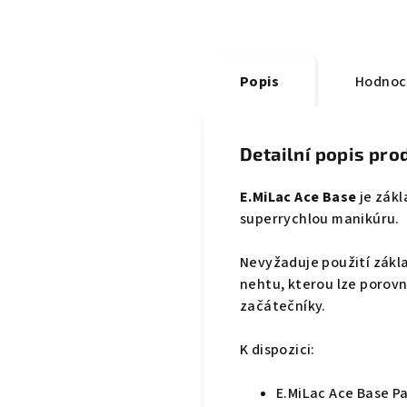
Popis
Hodnoc
Detailní popis pro
E.MiLac Ace Base
je zák
superrychlou manikúru.
Nevyžaduje použití zákl
nehtu, kterou lze porov
začátečníky.
K dispozici:
E.MiLac Ace Base Pa