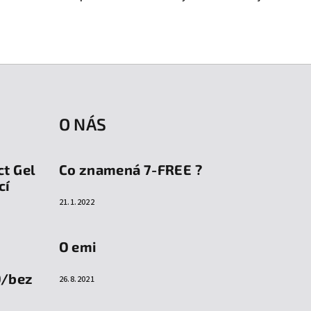
O NÁS
ct Gel
Co znamená 7-FREE ?
cí
21.1.2022
O emi
O/bez
26.8.2021