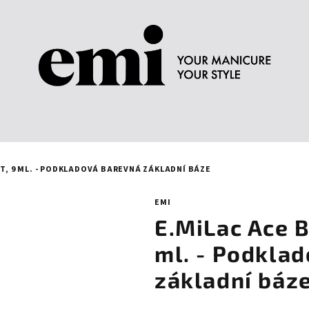
NT, 9 ML. - PODKLADOVÁ BAREVNÁ ZÁKLADNÍ BÁZE
EMI
E.MiLac Ace B
ml. - Podkla
základní báz