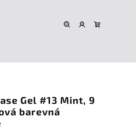
Hledat
Přihlášení
Nákupní
košík
ase Gel #13 Mint, 9
dová barevná
e