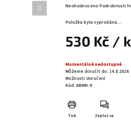
Průměrné
Neohodnoceno
Podrobnosti h
hodnocení
produktu
Položka byla vyprodána…
je
0,0
530 Kč
/ 
z
5
hvězdiček.
Měrná
cena:
Momentálně nedostupné
Můžeme doručit do:
14.8.2026
Možnosti doručení
Kód:
ABMN-9
Tisk
Zeptat se