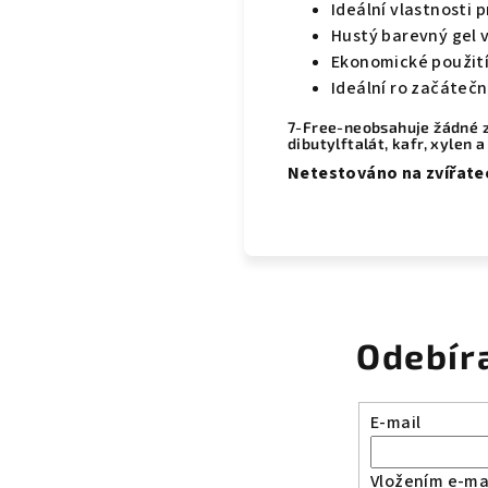
Ideální vlastnosti 
Hustý barevný gel 
Ekonomické použití
Ideální ro začátečn
7-Free-neobsahuje žádné z
dibutylftalát, kafr, xylen 
Netestováno na zvířate
Odebír
E-mail
Vložením e-mai