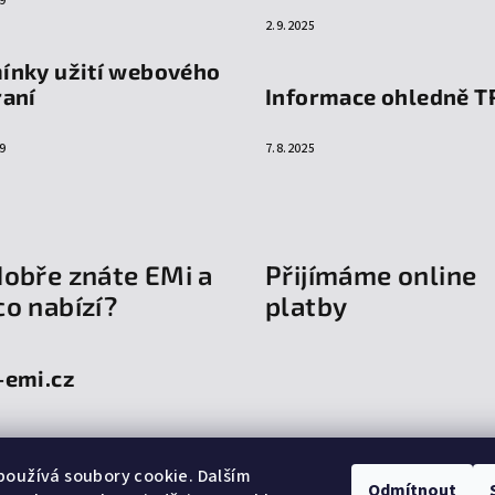
9
2.9.2025
ínky užití webového
raní
Informace ohledně T
9
7.8.2025
dobře znáte EMi a
Přijímáme online
co nabízí?
platby
-emi.cz
oužívá soubory cookie. Dalším
Odmítnout