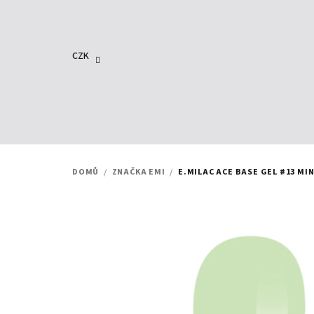
Přejít
na
obsah
CZK
DOMŮ
/
ZNAČKA EMI
/
E.MILAC ACE BASE GEL #13 MI