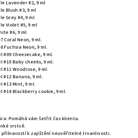
le Lavender #2, 9 ml
le Blush #3, 9 ml
le Grey #4, 9 ml
e Violet #5, 9 ml
ite #6, 9 ml
7 Coral Neon, 9 ml.
8 Fuchsia Neon, 9 ml.
l #09 Сheesecake, 9 ml.
l #10 Baby cheeks, 9 ml.
l #11 Woodrose, 9 ml.
l #12 Banana, 9 ml.
l #13 Mint, 9 ml.
l #14 Blackberry cookie, 9 ml.
ra: Pomáhá vám šetřit čas klienta.
enké vrstvě.
přilnavostí k zajištění neuvěřitelné trvanlivosti.