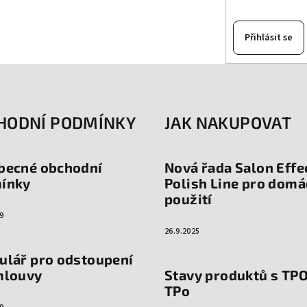
Přihlásit se
HODNÍ PODMÍNKY
JAK NAKUPOVAT
becné obchodní
Nová řada Salon Effe
ínky
Polish Line pro domá
použití
9
26.9.2025
ulář pro odstoupení
mlouvy
Stavy produktů s TP
TPo