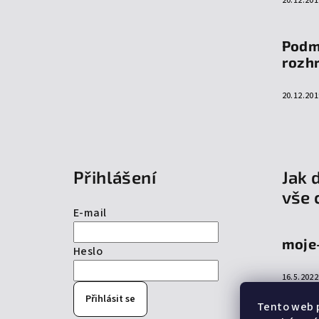
20.12.201
Podm
rozh
20.12.201
Přihlášení
Jak 
vše 
E-mail
moje
Heslo
16.5.2022
Přihlásit se
Tento web p