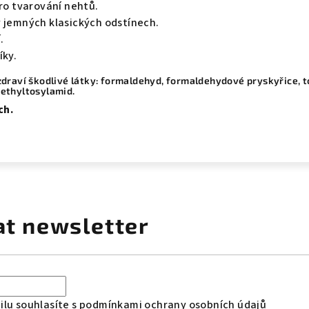
pro tvarování nehtů.
v jemných klasických odstínech.
.
íky.
draví škodlivé látky: formaldehyd, formaldehydové pryskyřice, t
a ethyltosylamid.
ch.
at newsletter
lu souhlasíte s
podmínkami ochrany osobních údajů