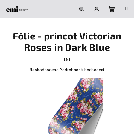
Přejít
na
obsah
Nákupní
Hledat
Přihlášení
Fólie - princot Victorian
košík
Roses in Dark Blue
EMI
Průměrné
Neohodnoceno
Podrobnosti hodnocení
hodnocení
produktu
je
0,0
z
5
hvězdiček.