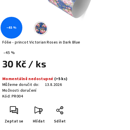
–45 %
Fólie - princot Victorian Roses in Dark Blue
–45 %
30 Kč
/ ks
Měrná
Momentálně nedostupné
(>5 ks)
cena:
Můžeme doručit do:
13.8.2026
Možnosti doručení
Kód:
PR004
Zeptat se
Hlídat
Sdílet