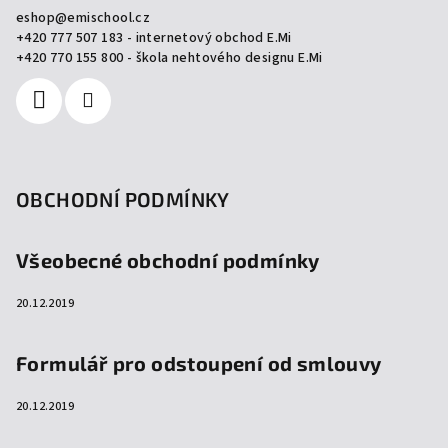
a
eshop
@
emischool.cz
t
+420 777 507 183 - internetový obchod E.Mi
í
+420 770 155 800 - škola nehtového designu E.Mi
OBCHODNÍ PODMÍNKY
Všeobecné obchodní podmínky
20.12.2019
Formulář pro odstoupení od smlouvy
20.12.2019