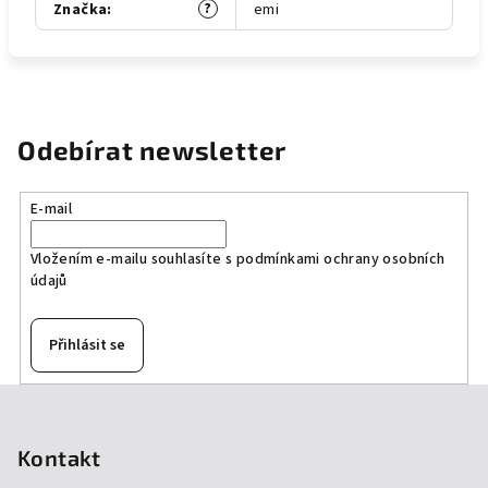
?
Značka
:
emi
Odebírat newsletter
E-mail
Vložením e-mailu souhlasíte s
podmínkami ochrany osobních
údajů
Přihlásit se
Z
á
p
Kontakt