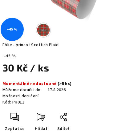
–45 %
Fólie - princot Scottish Plaid
–45 %
30 Kč
/ ks
Měrná
Momentálně nedostupné
(>5 ks)
cena:
Můžeme doručit do:
17.8.2026
Možnosti doručení
Kód:
PR011
Zeptat se
Hlídat
Sdílet