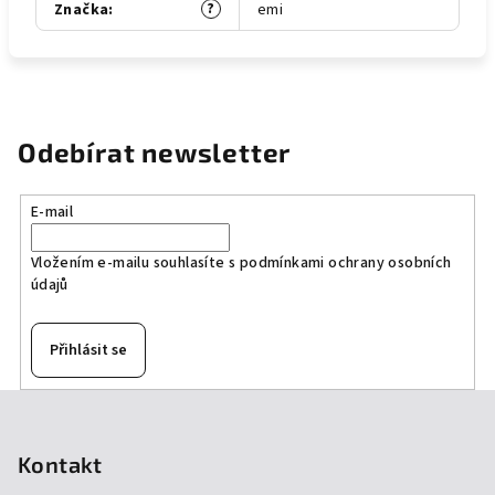
?
Značka
:
emi
Odebírat newsletter
E-mail
Vložením e-mailu souhlasíte s
podmínkami ochrany osobních
údajů
Přihlásit se
Z
á
p
Kontakt