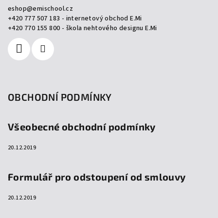
a
eshop
@
emischool.cz
t
+420 777 507 183 - internetový obchod E.Mi
í
+420 770 155 800 - škola nehtového designu E.Mi
OBCHODNÍ PODMÍNKY
Všeobecné obchodní podmínky
20.12.2019
Formulář pro odstoupení od smlouvy
20.12.2019