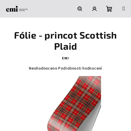
Přejít
na
obsah
Nákupní
Hledat
Přihlášení
Fólie - princot Scottish
košík
Plaid
EMI
Průměrné
Neohodnoceno
Podrobnosti hodnocení
hodnocení
produktu
je
0,0
z
5
hvězdiček.