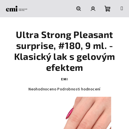
Přejít
na
obsah
Nákupní
Hledat
Přihlášení
Ultra Strong Pleasant
košík
surprise, #180, 9 ml. -
Klasický lak s gelovým
efektem
EMI
Průměrné
Neohodnoceno
Podrobnosti hodnocení
hodnocení
produktu
je
0,0
z
5