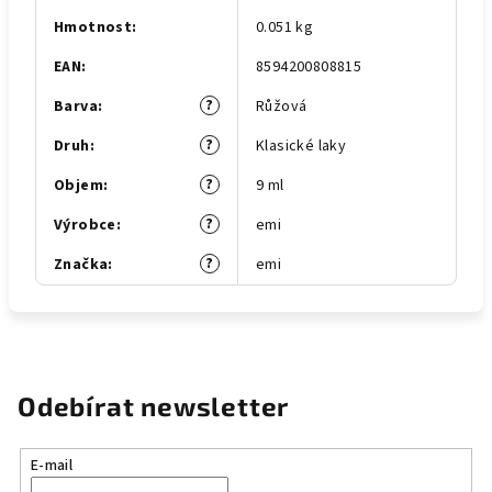
Hmotnost
:
0.051 kg
EAN
:
8594200808815
?
Barva
:
Růžová
?
Druh
:
Klasické laky
?
Objem
:
9 ml
?
Výrobce
:
emi
?
Značka
:
emi
Odebírat newsletter
E-mail