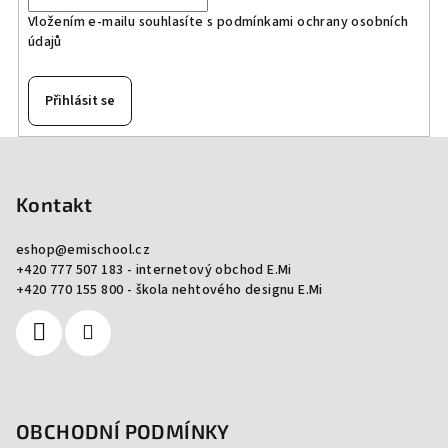
Vložením e-mailu souhlasíte s
podmínkami ochrany osobních
údajů
Přihlásit se
Z
á
p
Kontakt
a
eshop
@
emischool.cz
t
+420 777 507 183 - internetový obchod E.Mi
í
+420 770 155 800 - škola nehtového designu E.Mi
OBCHODNÍ PODMÍNKY