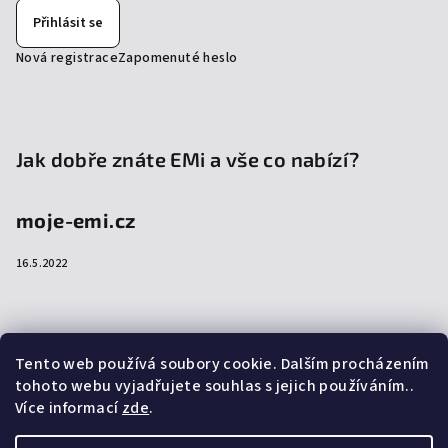
Přihlásit se
Nová registrace
Zapomenuté heslo
Jak dobře znáte EMi a vše co nabízí?
moje-emi.cz
16.5.2022
Přijímáme online platby
Tento web používá soubory cookie. Dalším procházením
tohoto webu vyjadřujete souhlas s jejich používáním..
Více informací
zde
.