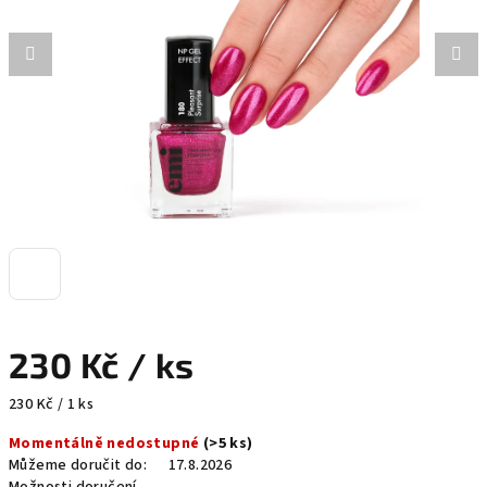
hvězdiček.
230 Kč
/ ks
Měrná
230 Kč / 1 ks
cena:
Momentálně nedostupné
(>5 ks)
Můžeme doručit do:
17.8.2026