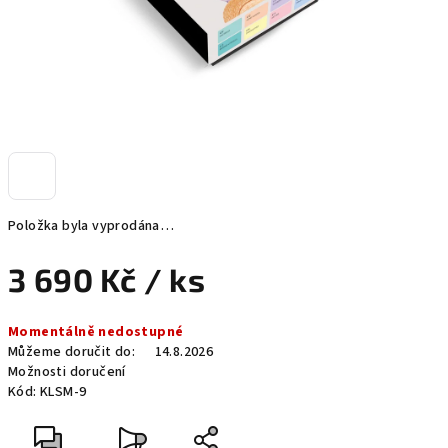
Položka byla vyprodána…
3 690 Kč
/ ks
Měrná
Momentálně nedostupné
cena:
Můžeme doručit do:
14.8.2026
Možnosti doručení
Kód:
KLSM-9