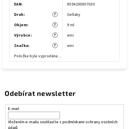
EAN
:
8594200807030
?
Druh
:
Gellaky
?
Objem
:
9 ml
?
Výrobce
:
emi
?
Značka
:
emi
Položka byla vyprodána…
Odebírat newsletter
E-mail
Vložením e-mailu souhlasíte s
podmínkami ochrany osobních
údajů