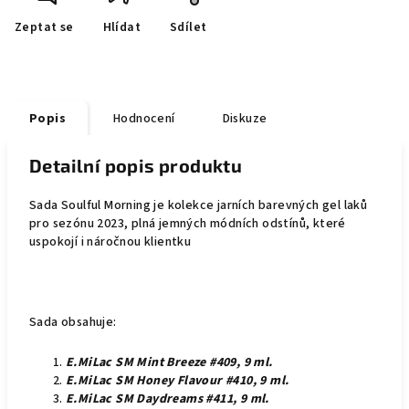
Zeptat se
Hlídat
Sdílet
Popis
Hodnocení
Diskuze
Detailní popis produktu
Sada Soulful Morning je kolekce jarních barevných gel laků
pro sezónu 2023, plná jemných módních odstínů, které
uspokojí i náročnou klientku
Sada obsahuje:
E.MiLac SM Mint Breeze #409, 9 ml.
E.MiLac SM Honey Flavour #410, 9 ml.
E.MiLac SM Daydreams #411, 9 ml
.