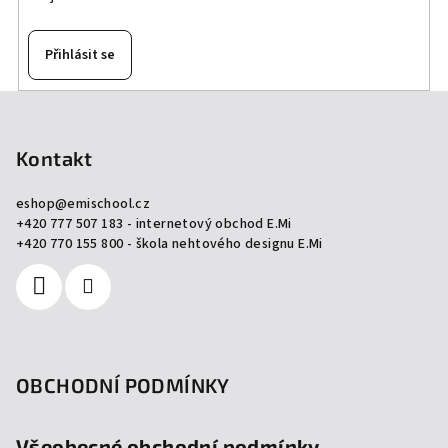
Přihlásit se
Z
á
p
Kontakt
a
eshop
@
emischool.cz
t
+420 777 507 183 - internetový obchod E.Mi
í
+420 770 155 800 - škola nehtového designu E.Mi
OBCHODNÍ PODMÍNKY
Všeobecné obchodní podmínky