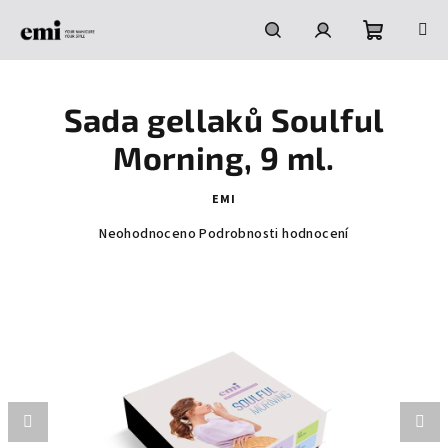
Přejít
na
obsah
Nákupní
Hledat
Přihlášení
Sada gellaků Soulful
košík
Morning, 9 ml.
EMI
Průměrné
Neohodnoceno
Podrobnosti hodnocení
hodnocení
produktu
je
0,0
z
5
hvězdiček.