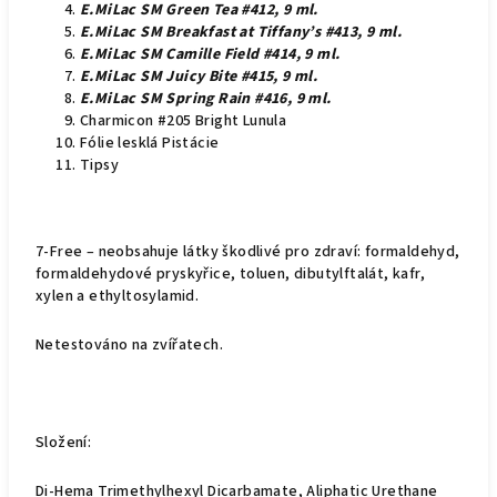
E.MiLac SM Green Tea #412, 9 ml.
E.MiLac SM Breakfast at Tiffany’s #413, 9 ml.
E.MiLac SM Camille Field #414, 9 ml
.
E.MiLac SM Juicy Bite #415, 9 ml.
E.MiLac SM Spring Rain #416, 9 ml.
Charmicon #205 Bright Lunula
Fólie lesklá Pistácie
Tipsy
7-Free – neobsahuje látky škodlivé pro zdraví: formaldehyd,
formaldehydové pryskyřice, toluen, dibutylftalát, kafr,
xylen a ethyltosylamid.
Netestováno na zvířatech.
Složení:
Di-Hema Trimethylhexyl Dicarbamate, Aliphatic Urethane