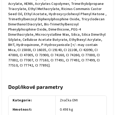
Acrylate, HEMA, Acrylates Copolymer, Trimethylolpropane
Triacrylate, Ethyl Methacrylate, Ricinus Communis Castor
Seed Oil, Ethyl Acetate, Hydroxycyclohexyl Phenyl Ketone ,
Trimethylbenzoyl Diphenylphosphine Oxide, Tricyclodecan
Dimethanol Diacrylat, Bis-Trimethylbenzoyl
Phenylphosphine Oxide, Dimethicone, PEG-4
Dimethacrylate, Microcrystalline Wax, Silica, Silica Dimethyl
Silylate, Cellulose Acetate Butyrate, Ethylhexyl Acrylate,
BHT, Hydroquinone, P-Hydroxyanisole [+/- may contain
Mica, CI 15800, CI 16035, CI 19140, CI 21108, CI 42090, CI
47000, CI 47005, CI 73900, CI 74160, CI 74260, CI 77000, CI
77002, CI 77007, CI 77163, CI 77491, CI 77492, CI 77499, CI
77510, CI 77742, CI 77891].
Doplňkové parametry
Kategorie
:
Značka EMI
Hmotnost
:
0.498 kg