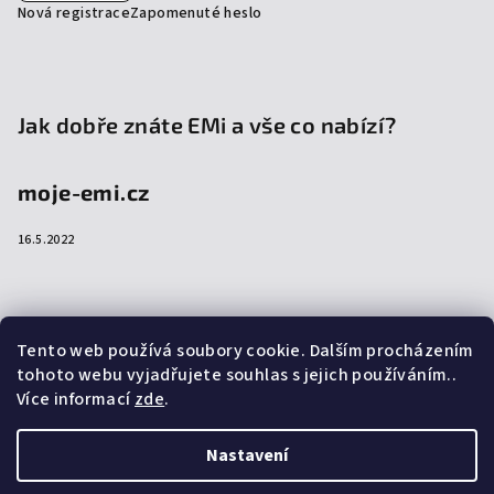
Nová registrace
Zapomenuté heslo
Jak dobře znáte EMi a vše co nabízí?
moje-emi.cz
16.5.2022
Přijímáme online platby
Tento web používá soubory cookie. Dalším procházením
tohoto webu vyjadřujete souhlas s jejich používáním..
Více informací
zde
.
Nastavení
Copyright 2026
emi-shop.cz
. Všechna práva vyhrazena.