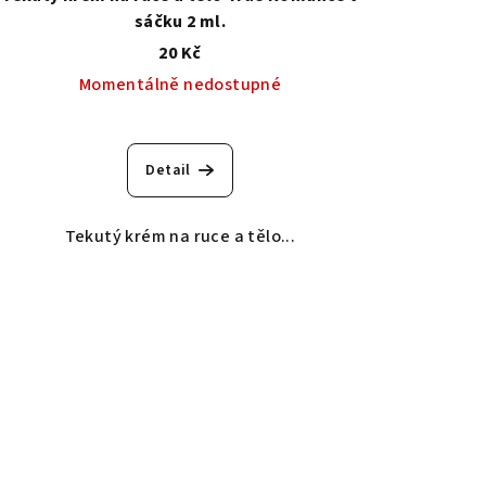
sáčku 2 ml.
20 Kč
Momentálně nedostupné
Detail
Tekutý krém na ruce a tělo...