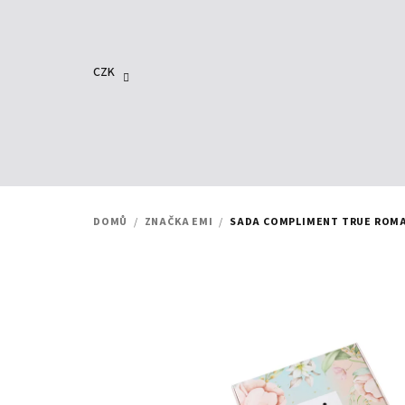
Přejít
na
obsah
CZK
DOMŮ
/
ZNAČKA EMI
/
SADA COMPLIMENT TRUE ROMAN