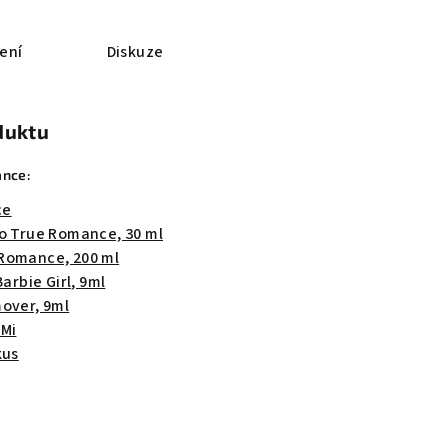
ení
Diskuze
duktu
nce:
ce
lo True Romance, 30 ml
Romance, 200 ml
Barbie Girl, 9ml
mover, 9ml
.Mi
kus