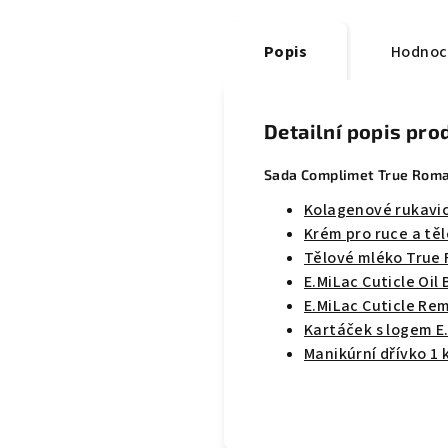
Popis
Hodnoc
Detailní popis pro
Sada Complimet True Roma
Kolagenové rukavi
Krém pro ruce a tě
Tělové mléko True 
E.MiLac Cuticle Oil 
E.MiLac Cuticle Re
Kartáček s logem E
Manikúrní dřívko 1 