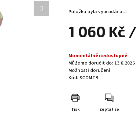
hodnocení
produktu
Položka byla vyprodána…
je
0,0
1 060 Kč
/
z
5
hvězdiček.
Měrná
cena:
Momentálně nedostupné
Můžeme doručit do:
13.8.2026
Možnosti doručení
Kód:
SCOMTR
Tisk
Zeptat se