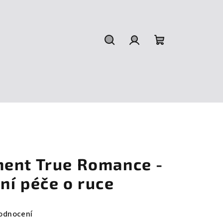
Hledat
Přihlášení
Nákupní
košík
ent True Romance -
ní péče o ruce
odnocení