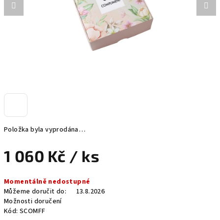
Položka byla vyprodána…
1 060 Kč
/ ks
Měrná
Momentálně nedostupné
cena:
Můžeme doručit do:
13.8.2026
Možnosti doručení
Kód:
SCOMFF