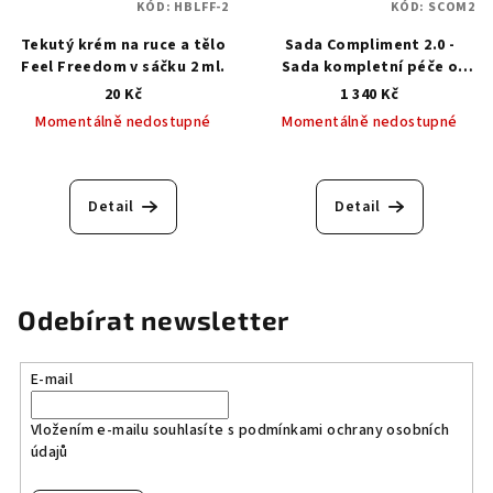
KÓD:
HBLFF-2
KÓD:
SCOM2
Tekutý krém na ruce a tělo
Sada Compliment 2.0 -
Feel Freedom v sáčku 2 ml.
Sada kompletní péče o
ruce a nohy
20 Kč
1 340 Kč
Momentálně nedostupné
Momentálně nedostupné
Detail
Detail
Odebírat newsletter
E-mail
Vložením e-mailu souhlasíte s
podmínkami ochrany osobních
údajů