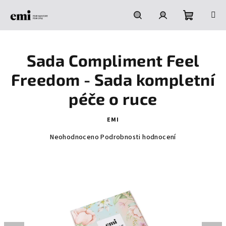
Přejít
na
obsah
Nákupní
Hledat
Přihlášení
Sada Compliment Feel
košík
Freedom - Sada kompletní
péče o ruce
EMI
Průměrné
Neohodnoceno
Podrobnosti hodnocení
hodnocení
produktu
je
0,0
z
5
hvězdiček.