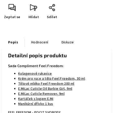
Zeptat se
Hlídat
Sdílet
Popis
Hodnocení
Diskuze
Detailní popis produktu
Sada Compliment Feel Freedom:
Kolagenové rukavice
Krém pro ruce a tělo Feel Freedom, 30 ml
Tělové mléko Feel Freedom 200 ml
E.MiLac Cuticle Oil Barbie Girl, 9ml
E.MiLac Cuticle Remover, 9ml
Kartáček s logem E.Mi
Manikúrní dřívko 1 kus
FEEL FREEDOM - POCIT SVOBODY