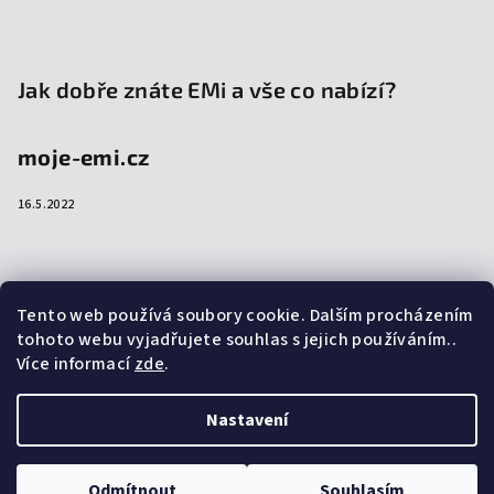
Jak dobře znáte EMi a vše co nabízí?
moje-emi.cz
16.5.2022
Přijímáme online platby
Tento web používá soubory cookie. Dalším procházením
tohoto webu vyjadřujete souhlas s jejich používáním..
Více informací
zde
.
Nastavení
Copyright 2026
emi-shop.cz
. Všechna práva vyhrazena.
Upravit nastavení cookies
Odmítnout
Souhlasím