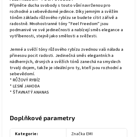
Přijměte ducha svobody s touto vůní navrženou pro
rozhodné a sebevědomé jedince. Díky jemným a svěžím
tónům základu růžového rybízu se budete cítit zářivě a
radostně. Mnohostranné tóny "Feel Freedom" jsou
podmanivé ve své jedinečnosti a nabízejí směs elegance a
vytříbenosti, stejně jako smělosti a svěžesti.
Jemné a svěží tóny růžového rybízu zvednou vaši náladu a
přinesou pocit radosti. Jedinečná směs elegantních a
nádherných, drsných a svěžích tónů zanechá na smyslech
trvalý dojem, takže je ideální pro ty, kteří jsou rozhodní a
sebevědomí.
* RŮŽOVÝ RYBÍZ
* LESNÍ JAHODA
* ŠŤAVNATÝ ANANAS
Doplňkové parametry
Kategorie
:
Značka EMI