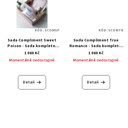
KÓD:
SCOMSP
KÓD:
SCOMTR
Sada Compliment Sweet
Sada Compliment True
Poison - Sada kompletní
Romance - Sada kompletní
péče o ruce
péče o ruce
1 060 Kč
1 060 Kč
Momentálně nedostupné
Momentálně nedostupné
Detail
Detail