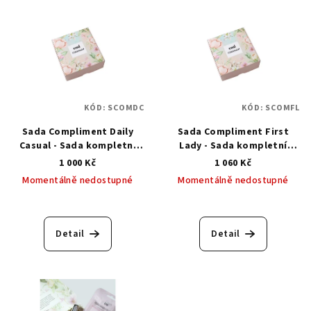
KÓD:
SCOMDC
KÓD:
SCOMFL
Sada Compliment Daily
Sada Compliment First
Casual - Sada kompletní
Lady - Sada kompletní
péče o ruce
péče o ruce
1 000 Kč
1 060 Kč
Momentálně nedostupné
Momentálně nedostupné
Detail
Detail