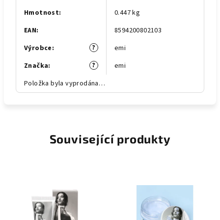
Hmotnost
:
0.447 kg
EAN
:
8594200802103
?
Výrobce
:
emi
?
Značka
:
emi
Položka byla vyprodána…
Související produkty