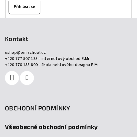
Přihlásit se
Z
á
p
Kontakt
a
eshop
@
emischool.cz
t
+420 777 507 183 - internetový obchod E.Mi
í
+420 770 155 800 - škola nehtového designu E.Mi
OBCHODNÍ PODMÍNKY
Všeobecné obchodní podmínky