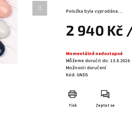
hodnocení
produktu
Položka byla vyprodána…
je
0,0
2 940 Kč
z
5
hvězdiček.
Měrná
cena:
Momentálně nedostupné
Můžeme doručit do:
13.8.2026
Možnosti doručení
Kód:
GNDS
Tisk
Zeptat se