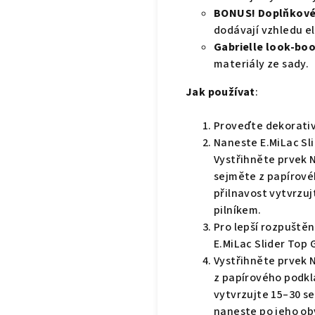
BONUS! Doplňkové
dodávají vzhledu e
Gabrielle look-bo
materiály ze sady.
Jak používat
:
Proveďte dekorativn
Naneste E.MiLac Slid
Vystřihněte prvek N
sejměte z papírové
přilnavost vytvrzuj
pilníkem.
Pro lepší rozpuště
E.MiLac Slider Top G
Vystřihněte prvek N
z papírového podkla
vytvrzujte 15–30 se
naneste po jeho obv