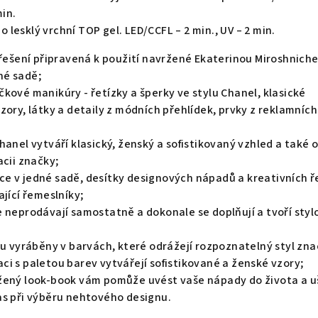
min.
lesklý vrchní TOP gel. LED/CCFL – 2 min., UV – 2 min.
 řešení připravená k použití navržené Ekaterinou Miroshnich
né sadě;
kové manikúry - řetízky a šperky ve stylu Chanel, klasické
zory, látky a detaily z módních přehlídek, prvky z reklamních
hanel vytváří klasický, ženský a sofistikovaný vzhled a také 
acii značky;
e v jedné sadě, desítky designových nápadů a kreativních ř
ající řemeslníky;
e neprodávají samostatně a dokonale se doplňují a tvoří sty
ou vyráběny v barvách, které odrážejí rozpoznatelný styl zna
i s paletou barev vytvářejí sofistikované a ženské vzory;
žený look-book vám pomůže uvést vaše nápady do života a u
as při výběru nehtového designu.