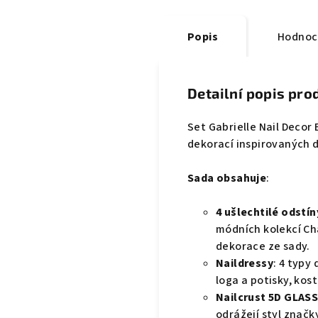
Popis
Hodnoc
Detailní popis pro
Set Gabrielle Nail Decor 
dekorací inspirovaných d
Sada obsahuje
:
4 ušlechtilé odstín
módních kolekcí Cha
dekorace ze sady.
Naildressy
: 4 typy
loga a potisky, kos
Nailcrust 5D GLAS
odrážejí styl značky