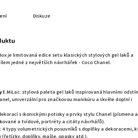
ení
Diskuze
duktu
Box je limitovaná edice setu klasických stylových gel laků a
ílem jedné z největších návrhářek - Coco Chanel.
y
E.MiLac: stylová paleta gel laků inspirovaná hlavními odstí
nel, univerzální pro značkovou manikúru a skvěle doplní i
 dekorací s ikonickými potisky a prvky stylu Chanel (písmena a 
tkované a tvídové, portréty a citáty návrhářů).
S
: 4 typy volumetrických posuvníků s doplňky a dekoracemi, k
 (řetízky, doplňky, mašle, opasky atd.).