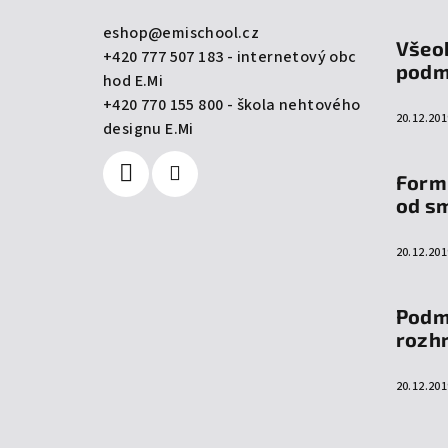
a
eshop
@
emischool.cz
Všeo
+420 777 507 183 - internetový obc
t
podm
hod E.Mi
í
+420 770 155 800 - škola nehtového
20.12.201
designu E.Mi
Form
od s
20.12.201
Podm
rozh
20.12.201