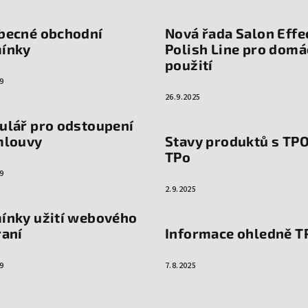
becné obchodní
Nová řada Salon Effe
ínky
Polish Line pro domá
použití
9
26.9.2025
ulář pro odstoupení
mlouvy
Stavy produktů s TP
TPo
9
2.9.2025
ínky užití webového
raní
Informace ohledně T
9
7.8.2025