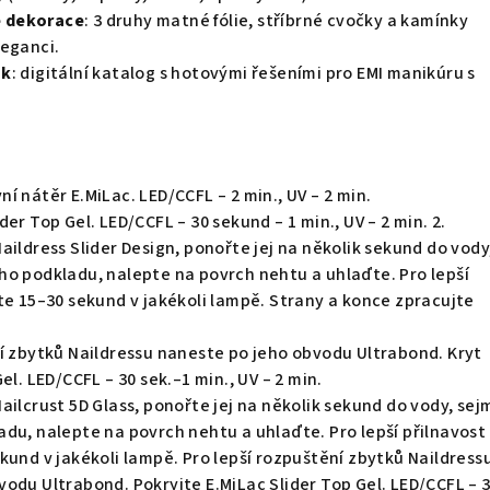
 dekorace
: 3 druhy matné fólie, stříbrné cvočky a kamínky
leganci.
ok
: digitální katalog s hotovými řešeními pro EMI manikúru s
í nátěr E.MiLac. LED/CCFL – 2 min., UV – 2 min.
er Top Gel. LED/CCFL – 30 sekund – 1 min., UV – 2 min. 2.
aildress Slider Design, ponořte jej na několik sekund do vody
ho podkladu, nalepte na povrch nehtu a uhlaďte. Pro lepší
te 15–30 sekund v jakékoli lampě. Strany a konce zpracujte
ní zbytků Naildressu naneste po jeho obvodu Ultrabond. Kryt
el. LED/CCFL – 30 sek.–1 min., UV – 2 min.
ailcrust 5D Glass, ponořte jej na několik sekund do vody, se
du, nalepte na povrch nehtu a uhlaďte. Pro lepší přilnavost
kund v jakékoli lampě. Pro lepší rozpuštění zbytků Naildress
odu Ultrabond. Pokryjte E.MiLac Slider Top Gel. LED/CCFL – 