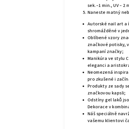
sek.–1 min., UV – 2 
Naneste matný nebo 
Autorské nail art a
shromážděné v jed
Oblíbené vzory znač
značkové potisky, v
kampaní značky;
Manikúra ve stylu C
eleganci a aristokr
Neomezená inspirac
pro zkušené i začín
Produkty ze sady s
značkovou kapsli;
Odstíny gel laků js
Dekorace v kombinac
Náš speciálně navr
vašemu klientovi č