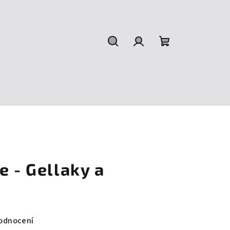
Hledat
Přihlášení
Nákupní
košík
e - Gellaky a
odnocení