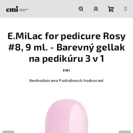
Přejít
na
obsah
Nákupní
Hledat
Přihlášení
E.MiLac for pedicure Rosy
košík
#8, 9 ml. - Barevný gellak
na pedikúru 3 v 1
EMI
Průměrné
Neohodnoceno
Podrobnosti hodnocení
hodnocení
produktu
je
0,0
z
5
hvězdiček.