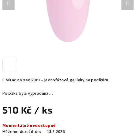
E.MiLac na pedikúru – jednofázové gel laky na pedikúru.
Položka byla vyprodána…
510 Kč
/ ks
Měrná
Momentálně nedostupné
cena:
Můžeme doručit do:
13.8.2026