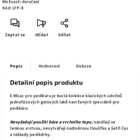
Možnosti doručení
Kód:
LFP-8
Zeptat se
Hlídat
Sdílet
Popis
Hodnocení
Diskuze
Detailní popis produktu
E.MiLac pro pedikúru je hustá kolekce klasických odstínů
jednofázových gelových laků navržených speciálně pro
pedikúru.
Nevyžadují použití báze a vrchního topu
, nanášejí se
tenkou vrstvou, nevytvářejí nadměrnou tloušťku a šetří čas
a náklady pedikérky.