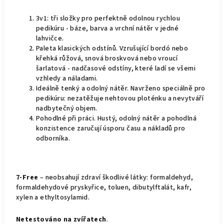
3v1: tři složky pro perfektně odolnou rychlou
pedikúru - báze, barva a vrchní nátěr v jedné
lahvičce.
Paleta klasických odstínů. Vzrušující bordó nebo
křehká růžová, snová broskvová nebo vroucí
šarlatová - nadčasové odstíny, které ladí se všemi
vzhledy a náladami.
Ideálně tenký a odolný nátěr. Navrženo speciálně pro
pedikúru: nezatěžuje nehtovou ploténku a nevytváří
nadbytečný objem.
Pohodlné při práci. Hustý, odolný nátěr a pohodlná
konzistence zaručují úsporu času a nákladů pro
odborníka.
7-Free
– neobsahují zdraví škodlivé látky: formaldehyd,
formaldehydové pryskyřice, toluen, dibutylftalát, kafr,
xylen a ethyltosylamid.
Netestováno na zvířatech
.