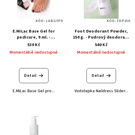
KÓD:
LABGFP9
KÓD:
FDP150
E.MiLac Base Gel for
Foot Deodorant Powder,
pedicure, 9 ml. -
150 g. - Pudrový deodorant
Podkladová báze pro
na nohy
530 Kč
540 Kč
pedikúru
Momentálně nedostupné
Momentálně nedostupné
Detail
Detail
E.MiLac Base Gel pro...
Vodolepka Naildress Slider...