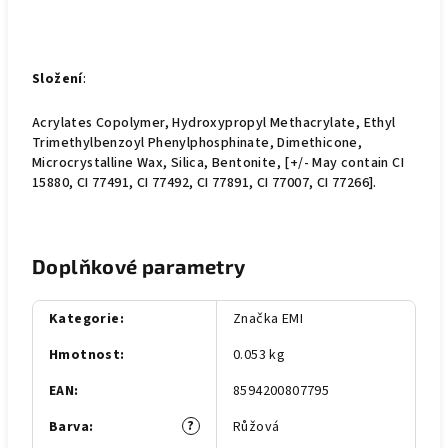
Složení
:
Acrylates Copolymer, Hydroxypropyl Methacrylate, Ethyl
Trimethylbenzoyl Phenylphosphinate, Dimethicone,
Microcrystalline Wax, Silica, Bentonite, [+/- May contain CI
15880, CI 77491, CI 77492, CI 77891, CI 77007, CI 77266].
Doplňkové parametry
Kategorie
:
Značka EMI
Hmotnost
:
0.053 kg
EAN
:
8594200807795
?
Barva
:
Růžová