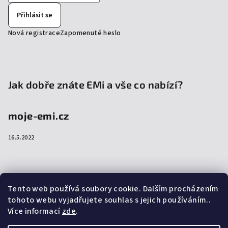
Přihlásit se
Nová registrace
Zapomenuté heslo
Jak dobře znáte EMi a vše co nabízí?
moje-emi.cz
16.5.2022
Přijímáme online platby
Tento web používá soubory cookie. Dalším procházením
tohoto webu vyjadřujete souhlas s jejich používáním..
Více informací
zde
.