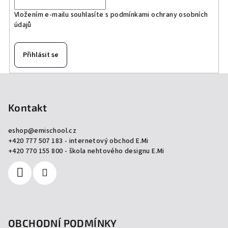
Vložením e-mailu souhlasíte s
podmínkami ochrany osobních
údajů
Přihlásit se
Z
á
p
Kontakt
a
eshop
@
emischool.cz
t
+420 777 507 183 - internetový obchod E.Mi
í
+420 770 155 800 - škola nehtového designu E.Mi
OBCHODNÍ PODMÍNKY