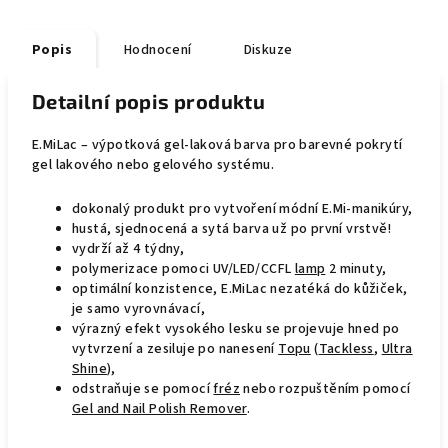
Popis
Hodnocení
Diskuze
Detailní popis produktu
E.MiLac – výpotková gel-laková barva pro barevné pokrytí
gel lakového nebo gelového systému.
dokonalý produkt pro vytvoření módní E.Mi-manikúry,
hustá, sjednocená a sytá barva už po první vrstvě!
vydrží až 4 týdny,
polymerizace pomoci UV/LED/CCFL
lamp
2 minuty,
optimální konzistence, E.MiLac nezatéká do kůžiček,
je samo vyrovnávací,
výrazný efekt vysokého lesku se projevuje hned po
vytvrzení a zesiluje po nanesení
Topu
(
Tackless
,
Ultra
Shine
),
odstraňuje se pomocí
fréz
nebo rozpuštěním pomocí
Gel and Nail Polish Remover
.