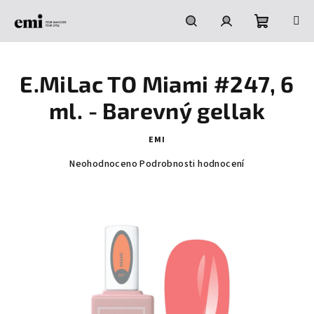
Přejít
na
obsah
Nákupní
Hledat
Přihlášení
E.MiLac TO Miami #247, 6
košík
ml. - Barevný gellak
EMI
Průměrné
Neohodnoceno
Podrobnosti hodnocení
hodnocení
produktu
je
0,0
z
5
hvězdiček.