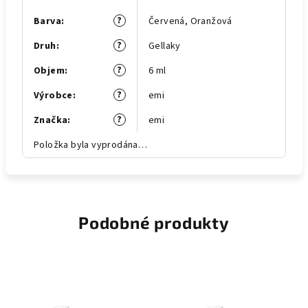
?
Barva
:
Červená
,
Oranžová
?
Druh
:
Gellaky
?
Objem
:
6 ml
?
Výrobce
:
emi
?
Značka
:
emi
Položka byla vyprodána…
Podobné produkty