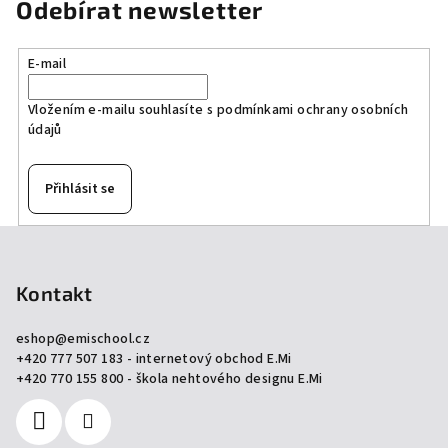
Odebírat newsletter
E-mail
Vložením e-mailu souhlasíte s
podmínkami ochrany osobních
údajů
Přihlásit se
Z
á
p
Kontakt
a
eshop
@
emischool.cz
t
+420 777 507 183 - internetový obchod E.Mi
í
+420 770 155 800 - škola nehtového designu E.Mi