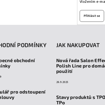
Vložením e-mai
Přihlásit se
HODNÍ PODMÍNKY
JAK NAKUPOVAT
becné obchodní
Nová řada Salon Effe
ínky
Polish Line pro domá
použití
9
26.9.2025
ulář pro odstoupení
mlouvy
Stavy produktů s TP
TPo