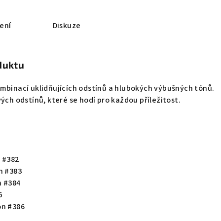
ení
Diskuze
duktu
mbinací uklidňujících odstínů a hlubokých výbušných tónů.
ých odstínů, které se hodí pro každou příležitost.
1
y #382
n #383
n #384
5
on #386