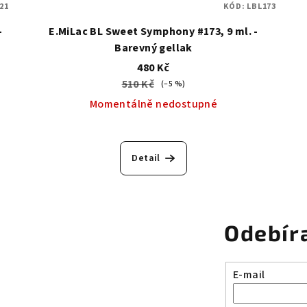
21
KÓD:
LBL173
-
E.MiLac BL Sweet Symphony #173, 9 ml. -
Barevný gellak
480 Kč
510 Kč
(–5 %)
Momentálně nedostupné
Detail
Odebír
E-mail