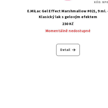
KÓD:
NP0
E.MiLac Gel Effect Marshmallow #021, 9 ml. 
Klasický lak s gelovým efektem
230 Kč
Momentálně nedostupné
Detail