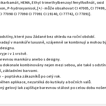
ikarbamát, HEMA, Ethyl trimethylbenzoyl fenylfosfinát, oxid
on, P-hydroxyanisol, [+/- může obsahovat CI 47005, CI 77499,
CI 77098 CI 77098 CI 77091 CI 19140, CI 77742, CI 77891].
odstíny, které jsou žádané bez ohledu na roční období.
padají v manikúře luxusně, vzájemně se kombinují a mohou b
designu.
yje i v 1 vrstvě.
revnou manikúru anebo s designy.
ou dokonale kombinovány nejen mezi sebou, ale také s odstí
í, základními barvami.
v – poptávka zákazníků po celý rok.
ěhen aplikace, nezatéká do kutikuly a bočních valů.
ý gelový lak zajišťuje barevnou stálost po celou dobu nošen