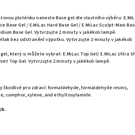
tovou ploténku naneste Base gel dle vlastního výběru: E.Mi
Ace Base Gel / E.MiLac Hard Base Gel / E.MiLac Sculpt-Maxi Bas
edium Base Gel. Vytvrzujte 2 minuty v jakékoli lampě.
lak bez odstranění výpotku. Vytvrzujte 2 minuty v jakékoli
gel, který si můžete vybrat: E.MiLac Top Gel/ E.MiLac Ultra S
lvet Top Gel. Vytvrzujte 2 minuty v jakékoli lampě.
y škodlivé pro zdraví: formaldehyde, formaldehyde resins,
te, camphor, xylene, and ethyltosylamide.
ch.