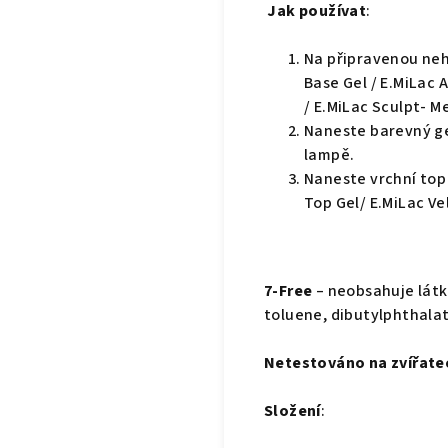
Jak používat
:
Na připravenou neh
Base Gel / E.MiLac 
/ E.MiLac Sculpt- M
Naneste barevný gel
lampě.
Naneste vrchní top 
Top Gel/ E.MiLac Ve
7-Free
– neobsahuje látk
toluene, dibutylphthala
Netestováno na zvířate
Složení
: