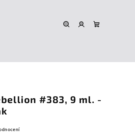
Hledat
Přihlášení
Nákupní
košík
bellion #383, 9 ml. -
ak
odnocení