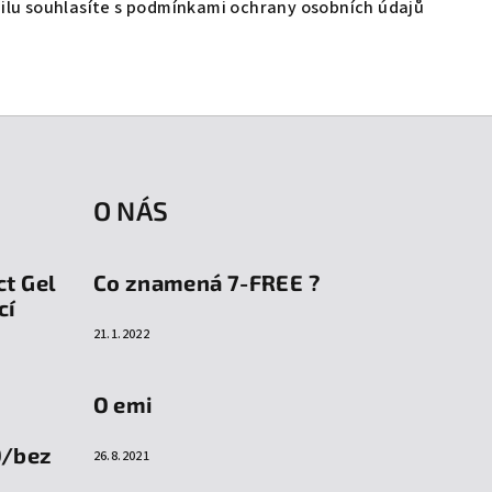
lu souhlasíte s
podmínkami ochrany osobních údajů
O NÁS
ct Gel
Co znamená 7-FREE ?
cí
21.1.2022
O emi
O/bez
26.8.2021