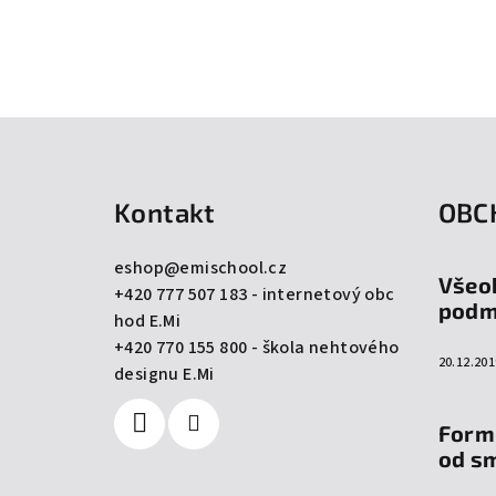
Z
á
Kontakt
OBC
p
a
eshop
@
emischool.cz
Všeo
+420 777 507 183 - internetový obc
t
podm
hod E.Mi
í
+420 770 155 800 - škola nehtového
20.12.201
designu E.Mi
Form
od s