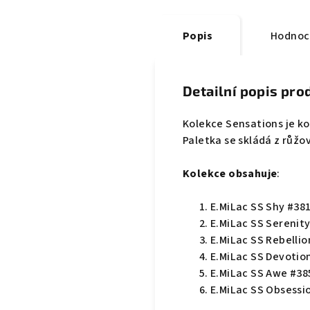
Popis
Hodnoc
Detailní popis pro
Kolekce Sensations je ko
Paletka se skládá z růžov
Kolekce obsahuje
:
E.MiLac SS Shy #38
E.MiLac SS Serenit
E.MiLac SS Rebellio
E.MiLac SS Devotio
E.MiLac SS Awe #38
E.MiLac SS Obsessi