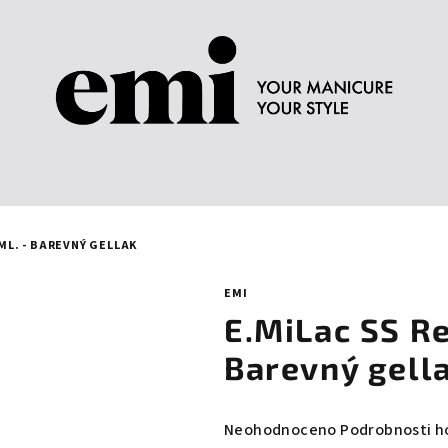
 ML. - BAREVNÝ GELLAK
EMI
E.MiLac SS Re
Barevný gell
Průměrné
Neohodnoceno
Podrobnosti h