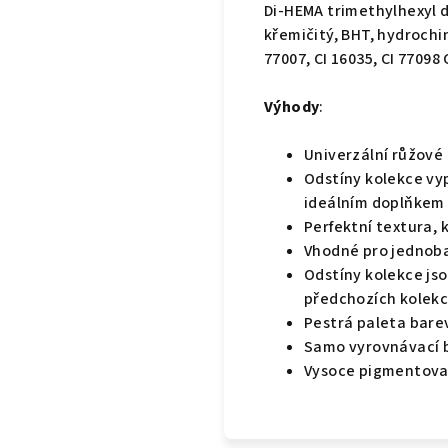
Di-HEMA trimethylhexyl d
křemičitý, BHT, hydrochin
77007, CI 16035, CI 77098 
Výhody
:
Univerzální růžové 
Odstíny kolekce vy
ideálním doplňkem 
Perfektní textura, kr
Vhodné pro jednoba
Odstíny kolekce js
předchozích kolekc
Pestrá paleta bare
Samo vyrovnávací b
Vysoce pigmentovan