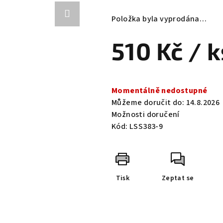
hodnocení
produktu
Položka byla vyprodána…
je
0,0
510 Kč
/ k
z
5
hvězdiček.
Měrná
cena:
Momentálně nedostupné
Můžeme doručit do:
14.8.2026
Možnosti doručení
Kód:
LSS383-9
Tisk
Zeptat se