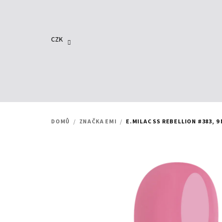
Přejít
na
obsah
CZK
DOMŮ
/
ZNAČKA EMI
/
E.MILAC SS REBELLION #383, 9