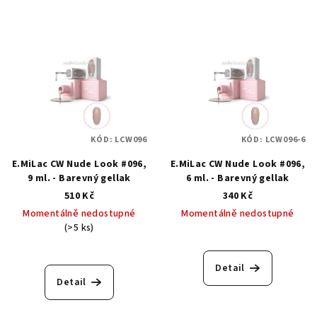
KÓD:
LCW096
KÓD:
LCW096-6
E.MiLac CW Nude Look #096,
E.MiLac CW Nude Look #096,
9 ml. - Barevný gellak
6 ml. - Barevný gellak
510 Kč
340 Kč
Momentálně nedostupné
Momentálně nedostupné
(>5 ks)
Detail
Detail