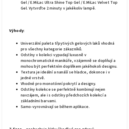
Gel / E.MiLac Ultra Shine Top Gel / E.MiLac Velvet Top
Gel. Vytvrďte 2 minuty v jakékoliv lampě.
Výhody
:
Univerzální paleta třpytivých gelových laků vhodná
pro všechny kategorie zákazníků.
Odstíny v kolekci vypadají luxusně v
monochromatické manikúře, vzájemně se doplňují a
mohou být perfektním doplňkem jakéhokoli designu.
Textura je ideální a nanáší se hladce, dokonce i v
jedné vrstvě.
Vhodné pro monotónní pokrytí a designy.
Odstíny kolekce se perfektně kombinují nejen
navzájem, ale i s odstíny předchozích kolekcí a
základními barvami.
Samo-vyrovnávají se během aplikace.