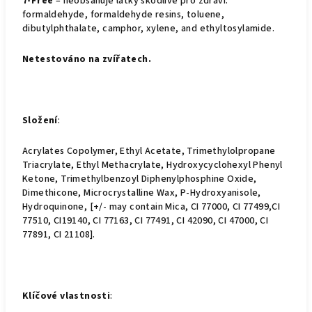
7-Free
– neobsahuje látky škodlivé pro zdraví:
formaldehyde, formaldehyde resins, toluene,
dibutylphthalate, camphor, xylene, and ethyltosylamide.
Netestováno na zvířatech.
Složení
:
Acrylates Copolymer, Ethyl Acetate, Trimethylolpropane
Triacrylate, Ethyl Methacrylate, Hydroxycyclohexyl Phenyl
Ketone, Trimethylbenzoyl Diphenylphosphine Oxide,
Dimethicone, Microcrystalline Wax, P-Hydroxyanisole,
Hydroquinone, [+/- may contain Mica, CI 77000, CI 77499,CI
77510, CI19140, CI 77163, CI 77491, CI 42090, CI 47000, CI
77891, CI 21108].
Klíčové vlastnosti
: