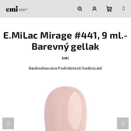
Přejít
na
obsah
Nákupní
Hledat
Přihlášení
E.MiLac Mirage #441, 9 ml.-
košík
Barevný gellak
EMI
Průměrné
Neohodnoceno
Podrobnosti hodnocení
hodnocení
produktu
je
0,0
z
5
hvězdiček.