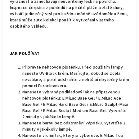
výraznost a zanechávají neuvěřitelný lesk na povrchu.
Inspirace čerpána z pohledů na písčité pláže a zlaté duny,
vytváří jedinečný styl pro každou módně uvědomělou ženu,
která může tuto kolekci použít k vytvoření vlastního
osobitého vzhledu.
JAK POUŽÍVAT
:
Připravte nehtovou ploténku. Před použitím lampy
naneste UV-Block krém. Masírujte, dokud se zcela
nevsákne, a poté odstraňte z nehtů přebytečný krém
pomocí Eurocleanseru.
Nanesete vybraný podkladový lak na připravenou
nehtovou ploténku: E.MiLac Base Gel / E.MiLac Ace
Base Gel / E.MiLac Hard Base Gel / E.MiLac Sculpt-Maxi
Base Gel / E.MiLac Sculpt-Medium Base Gel. Vytvrďte
2 minuty v jakékoliv lampě.
Nanesete barvu bez odstranění výpotku. Vytvrďte 2
minuty v jakékoliv lampě.
Nanesete vrchní lak, který si vyberete: E.MiLac Top