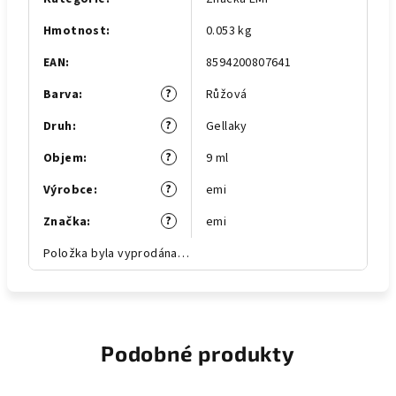
Hmotnost
:
0.053 kg
EAN
:
8594200807641
?
Barva
:
Růžová
?
Druh
:
Gellaky
?
Objem
:
9 ml
?
Výrobce
:
emi
?
Značka
:
emi
Položka byla vyprodána…
Podobné produkty