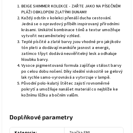
BEIGE SHIMMER KOLEKCE - ZAŘTE JAKO NA PÍSEČNÉM
PLÁŽI OBKLOPENI ZLATÝMI DUNAMI!
Každý odstín v kolekci přenáší ducha cestování.
Jedná se o opravdový příběh inspirovaný přírodními
krásami. Unikátní kombinace tónů a textur umožňuje
vytvořit nezaměnitelný vzhled.
Teplé písčité a zlaté barvy jsou vhodné pro jakýkoliv
tón pleti a dodávají manikúře jasnost a energii,
zatímco třpyt dodává neuvěřitelný lesk a odhaluje
hloubku barvy.
Vysoce pigmentovaná formula zajišťuje stálost barvy
po celou dobu nošení. Díky ideální viskozitě se gelový
lak rychle samo-vyrovnává a vytvrzuje v lampě.
Původní polo-kulatý štětec zajistí rovnoměrné
pokrytí a umožňuje nanášet materiál co nejblíže ke
kožnímu lůžku a bočním valům.
Doplňkové parametry
Kategorie
:
Značka EMI