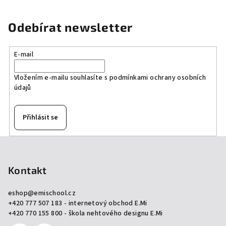
Odebírat newsletter
E-mail
Vložením e-mailu souhlasíte s
podmínkami ochrany osobních
údajů
Přihlásit se
Z
á
p
Kontakt
a
eshop
@
emischool.cz
t
+420 777 507 183 - internetový obchod E.Mi
í
+420 770 155 800 - škola nehtového designu E.Mi