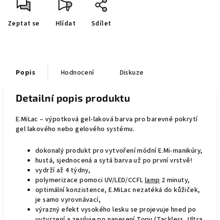
Zeptat se
Hlídat
Sdílet
Popis
Hodnocení
Diskuze
Detailní popis produktu
E.MiLac – výpotková gel-laková barva pro barevné pokrytí
gel lakového nebo gelového systému.
dokonalý produkt pro vytvoření módní E.Mi-manikúry,
hustá, sjednocená a sytá barva už po první vrstvě!
vydrží až 4 týdny,
polymerizace pomoci UV/LED/CCFL
lamp
2 minuty,
optimální konzistence, E.MiLac nezatéká do kůžiček,
je samo vyrovnávací,
výrazný efekt vysokého lesku se projevuje hned po
vytvrzení a zesiluje po nanesení
Topu
(
Tackless
,
Ultra