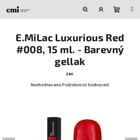
Přejít
na
obsah
Nákupní
Hledat
Přihlášení
E.MiLac Luxurious Red
košík
#008, 15 ml. - Barevný
gellak
EMI
Průměrné
Neohodnoceno
Podrobnosti hodnocení
hodnocení
produktu
je
0,0
z
5
hvězdiček.