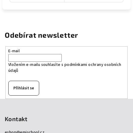
Odebírat newsletter
E-mail
Vložením e-mailu souhlasíte s
podmínkami ochrany osobních
údajů
Přihlásit se
Z
á
p
Kontakt
a
eshop
@
emischool.cz