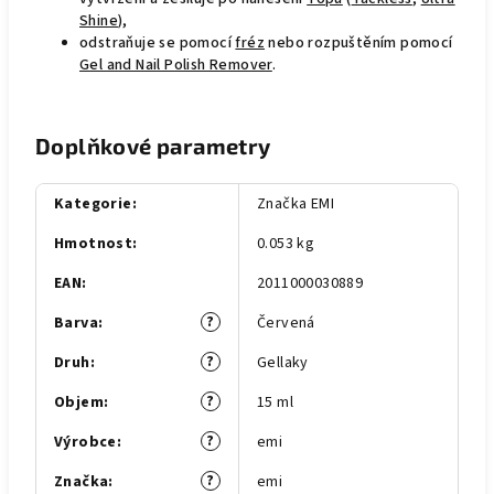
Shine
),
odstraňuje se pomocí
fréz
nebo rozpuštěním pomocí
Gel and Nail Polish Remover
.
Doplňkové parametry
Kategorie
:
Značka EMI
Hmotnost
:
0.053 kg
EAN
:
2011000030889
?
Barva
:
Červená
?
Druh
:
Gellaky
?
Objem
:
15 ml
?
Výrobce
:
emi
?
Značka
:
emi