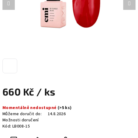
660 Kč
/ ks
Měrná
Momentálně nedostupné
(>5 ks)
cena:
Můžeme doručit do:
14.8.2026
Možnosti doručení
Kód:
LB008-15