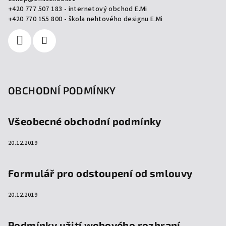
t
+420 777 507 183 - internetový obchod E.Mi
í
+420 770 155 800 - škola nehtového designu E.Mi
OBCHODNÍ PODMÍNKY
Všeobecné obchodní podmínky
20.12.2019
Formulář pro odstoupení od smlouvy
20.12.2019
Podmínky užití webového rozhraní