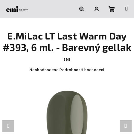
Přejít
na
obsah
Nákupní
Hledat
Přihlášení
E.MiLac LT Last Warm Day
košík
#393, 6 ml. - Barevný gellak
EMI
Průměrné
Neohodnoceno
Podrobnosti hodnocení
hodnocení
produktu
je
0,0
z
5
hvězdiček.