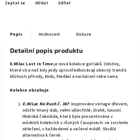
Zeptat se
Hlídat
Sdílet
Popis
Hodnocení
Diskuze
Detailní popis produktu
E.Milac Lost in Time
je nová kolekce gel laků. Odstíny,
které více než kdy jindy zprostředkovávají obecný trend k
blízkosti přírody, klidu, hledání a nacházení sebe sama.
Kolekce obsahuje
:
E.MiLac No Rush č. 387
: Inspirováno vintage dřevem,
odstín tmavý dub, velmi ušlechtilé, drahé, luxusní.
Hluboká čokoláda, která byla prezentována v
módních kolekcích v různých časopisech: ve svrchním
oblečení, v každodenní a večerní módě. Skvělá
alternativa k černé.