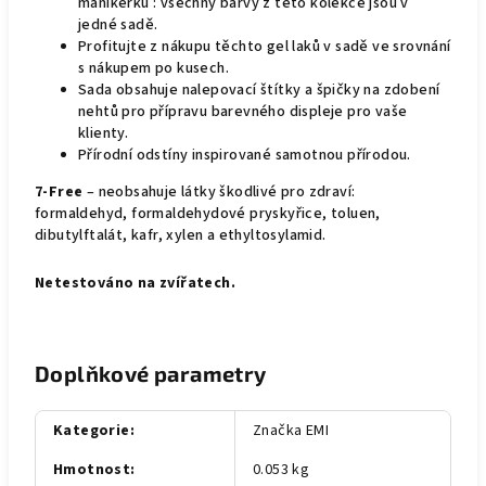
manikérku : všechny barvy z této kolekce jsou v
jedné sadě.
Profitujte z nákupu těchto gel laků v sadě ve srovnání
s nákupem po kusech.
Sada obsahuje nalepovací štítky a špičky na zdobení
nehtů pro přípravu barevného displeje pro vaše
klienty.
Přírodní odstíny inspirované samotnou přírodou.
7-Free
– neobsahuje látky škodlivé pro zdraví:
formaldehyd, formaldehydové pryskyřice, toluen,
dibutylftalát, kafr, xylen a ethyltosylamid.
Netestováno na zvířatech.
Doplňkové parametry
Kategorie
:
Značka EMI
Hmotnost
:
0.053 kg