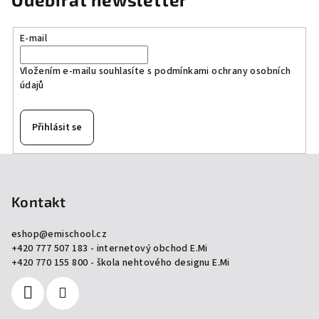
E-mail
Vložením e-mailu souhlasíte s
podmínkami ochrany osobních
údajů
Přihlásit se
Z
á
p
Kontakt
a
eshop
@
emischool.cz
t
+420 777 507 183 - internetový obchod E.Mi
í
+420 770 155 800 - škola nehtového designu E.Mi