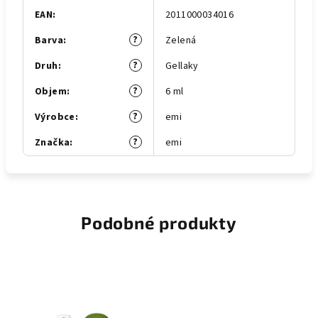
EAN
:
2011000034016
?
Barva
:
Zelená
?
Druh
:
Gellaky
?
Objem
:
6 ml
?
Výrobce
:
emi
?
Značka
:
emi
Podobné produkty