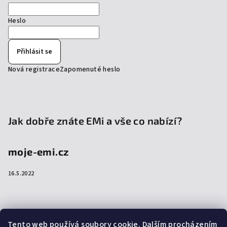
Heslo
Přihlásit se
Nová registrace
Zapomenuté heslo
Jak dobře znáte EMi a vše co nabízí?
moje-emi.cz
16.5.2022
Přijímáme online platby
Tento web používá soubory cookie. Dalším procházením