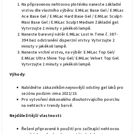
Na připravenou nehtovou ploténku naneste základní
vrstvu dle vlastního výběru: E.MiLac Base Gel / E.MiLac
Ace Base Gel / E.MiLac Hard Base Gel / E.MiLac Sculpt-
Maxi Base Gel / E.MiLac Sculpt Medium Základní gel.
Vytvrzujte 2 minuty v jakékoli lampě.
Naneste barevný nátěr E.MiLac Lost In Time č. 387-
394 bez odstranění disperzní vrstvy. Vytvrzujte 2
minuty v jakékoli lampě.
Naneste vrchní vrstvu, na výběr: E.MiLac Top Gel/
E.MiLac Ultra Shine Top Gel/ E.MiLac Velvet Top Gel.
Vytvrzujte 2 minuty v jakékoli lampě.
Výhody
:
Nabídněte zákazníkům nejnovější odstíny gel laků pro
sezónu podzim-zima 2022/23.
Pro vytvoření dokonalého dlouhotrvajícího povrchu
na nehtech v trendy barvě.
Nejdůležitější vlastnosti
:
Řešení připravené k použití pro začínající nehtovou