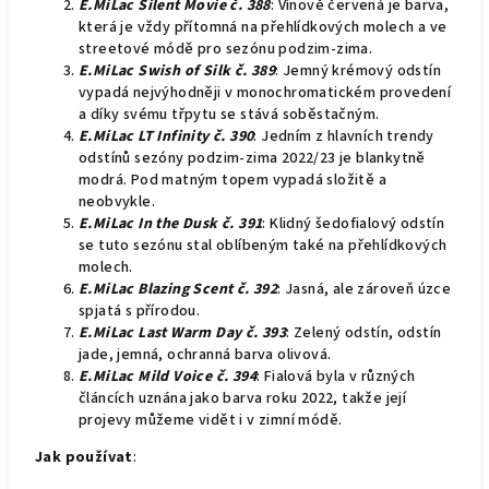
E.MiLac Silent Movie č. 388
: Vínově červená je barva,
která je vždy přítomná na přehlídkových molech a ve
streetové módě pro sezónu podzim-zima.
E.MiLac Swish of Silk č. 389
: Jemný krémový odstín
vypadá nejvýhodněji v monochromatickém provedení
a díky svému třpytu se stává soběstačným.
E.MiLac LT Infinity č. 390
: Jedním z hlavních trendy
odstínů sezóny podzim-zima 2022/23 je blankytně
modrá. Pod matným topem vypadá složitě a
neobvykle.
E.MiLac In the Dusk č. 391
: Klidný šedofialový odstín
se tuto sezónu stal oblíbeným také na přehlídkových
molech.
E.MiLac Blazing Scent č. 392
: Jasná, ale zároveň úzce
spjatá s přírodou.
E.MiLac Last Warm Day č. 393
: Zelený odstín, odstín
jade, jemná, ochranná barva olivová.
E.MiLac Mild Voice č. 394
: Fialová byla v různých
článcích uznána jako barva roku 2022, takže její
projevy můžeme vidět i v zimní módě.
Jak používat
: