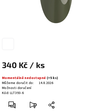
340 Kč
/ ks
Měrná
Momentálně nedostupné
(>5 ks)
cena:
Můžeme doručit do:
14.8.2026
Možnosti doručení
Kód:
LLT393-6