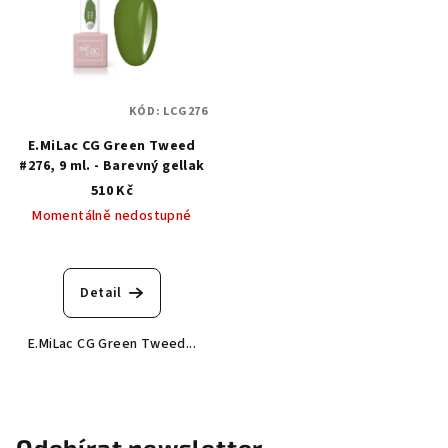
KÓD:
LCG276
E.MiLac CG Green Tweed
#276, 9 ml. - Barevný gellak
510 Kč
Momentálně nedostupné
Detail
E.MiLac CG Green Tweed...
Odebírat newsletter