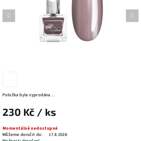
hvězdiček.
Položka byla vyprodána…
230 Kč
/ ks
Měrná
Momentálně nedostupné
cena:
Můžeme doručit do:
17.8.2026