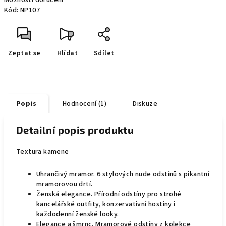
Možnosti doručení
Kód:
NP107
Zeptat se
Hlídat
Sdílet
Popis
Hodnocení (1)
Diskuze
Detailní popis produktu
Textura kamene
Uhrančivý mramor. 6 stylových nude odstínů s pikantní
mramorovou drtí.
Ženská elegance. Přírodní odstíny pro strohé
kancelářské outfity, konzervativní hostiny i
každodenní ženské looky.
Elegance a šmrnc. Mramorové odstíny z kolekce