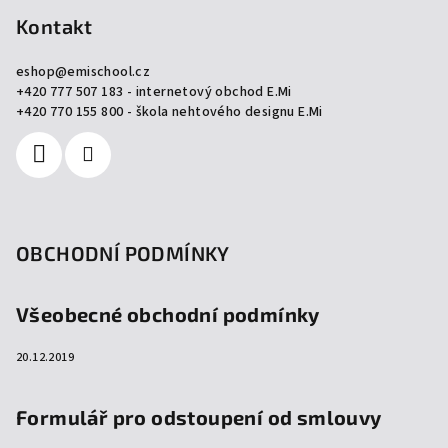
p
Kontakt
a
eshop
@
emischool.cz
t
+420 777 507 183 - internetový obchod E.Mi
í
+420 770 155 800 - škola nehtového designu E.Mi
OBCHODNÍ PODMÍNKY
Všeobecné obchodní podmínky
20.12.2019
Formulář pro odstoupení od smlouvy