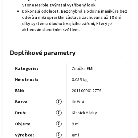
Stone Marble zvýrazní vytříbený look.
Dokonalá odolnost. Bezchybná a odolná manikúra bez
oděrů a mikroprasklin zůstává zachována až 10 dní
díky systému dlouhotrvajícího záření, který je
aktivován slunečním světlem.
Doplňkové parametry
Kategorie
:
Značka EMI
Hmotnost
:
0.055 kg
EAN
:
2011000012779
?
Barva
:
Hnědá
?
Druh
:
Klasické laky
?
Objem
:
9 ml
?
Výrobce
:
emi