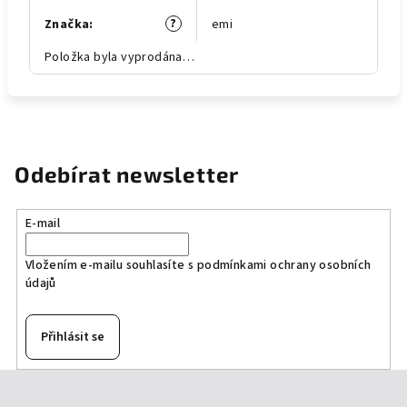
?
Značka
:
emi
Položka byla vyprodána…
Odebírat newsletter
E-mail
Vložením e-mailu souhlasíte s
podmínkami ochrany osobních
údajů
Přihlásit se
Z
á