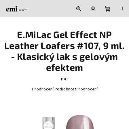
Přejít
na
obsah
Nákupní
Hledat
Přihlášení
E.MiLac Gel Effect NP
košík
Leather Loafers #107, 9 ml.
- Klasický lak s gelovým
efektem
EMI
Průměrné
1 hodnocení
Podrobnosti hodnocení
hodnocení
produktu
je
5,0
z
5