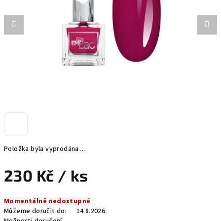
hvězdiček.
Položka byla vyprodána…
230 Kč
/ ks
Měrná
Momentálně nedostupné
cena:
Můžeme doručit do:
14.8.2026