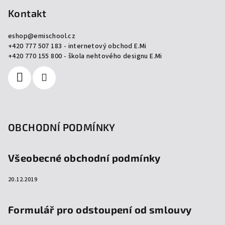
p
Kontakt
a
eshop
@
emischool.cz
t
+420 777 507 183 - internetový obchod E.Mi
í
+420 770 155 800 - škola nehtového designu E.Mi
OBCHODNÍ PODMÍNKY
Všeobecné obchodní podmínky
20.12.2019
Formulář pro odstoupení od smlouvy