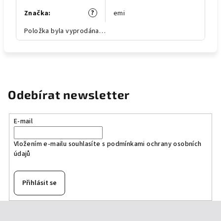
?
Značka
:
emi
Položka byla vyprodána…
Odebírat newsletter
E-mail
Vložením e-mailu souhlasíte s
podmínkami ochrany osobních
údajů
Přihlásit se
Z
á