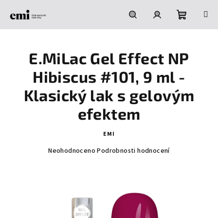
Přejít
na
obsah
Nákupní
Hledat
Přihlášení
E.MiLac Gel Effect NP
košík
Hibiscus #101, 9 ml -
Klasický lak s gelovým
efektem
EMI
Průměrné
Neohodnoceno
Podrobnosti hodnocení
hodnocení
produktu
je
0,0
z
5