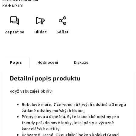
Možnosti doručení
Kód:
NP101
Zeptat se
Hlídat
Sdílet
Popis
Hodnocení
Diskuze
Detailní popis produktu
Když vzbuzuješ obdiv!
Bobulové moře. 7 červeno-růžových odstínů a 3 mega
žádané odstíny mořských hlubin;
Přepychová a úspěšná. Syté lakonické odstíny pro
trendy prázdninové looky, letní párty a výrazné
kancelářské outfity.
Úchvatné. Jasné. Okouzlující looky s kolekcí Grand