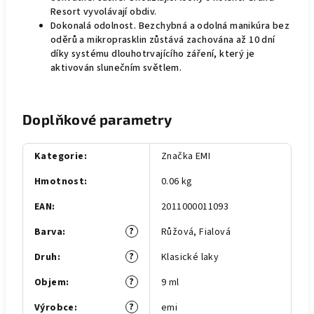
Resort vyvolávají obdiv.
Dokonalá odolnost. Bezchybná a odolná manikúra bez
oděrů a mikroprasklin zůstává zachována až 10 dní
díky systému dlouhotrvajícího záření, který je
aktivován slunečním světlem.
Doplňkové parametry
Kategorie
:
Značka EMI
Hmotnost
:
0.06 kg
EAN
:
2011000011093
?
Barva
:
Růžová
,
Fialová
?
Druh
:
Klasické laky
?
Objem
:
9 ml
?
Výrobce
:
emi