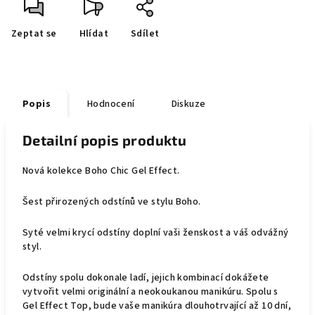
Zeptat se
Hlídat
Sdílet
Popis
Hodnocení
Diskuze
Detailní popis produktu
Nová kolekce Boho Chic Gel Effect.
Šest přirozených odstínů ve stylu Boho.
Syté velmi krycí odstíny doplní vaši ženskost a váš odvážný
styl.
Odstíny spolu dokonale ladí, jejich kombinací dokážete
vytvořit velmi originální a neokoukanou manikúru. Spolu s
Gel Effect Top, bude vaše manikúra dlouhotrvající až 10 dní,