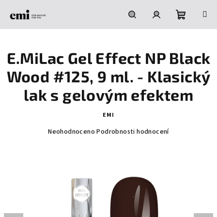
Přejít
na
obsah
Nákupní
Hledat
Přihlášení
E.MiLac Gel Effect NP Black
košík
Wood #125, 9 ml. - Klasický
lak s gelovým efektem
EMI
Průměrné
Neohodnoceno
Podrobnosti hodnocení
hodnocení
produktu
je
0,0
z
5
hvězdiček.