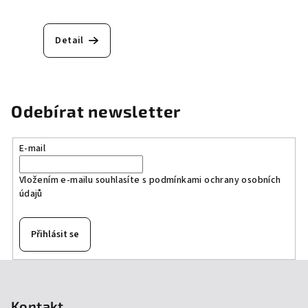
Detail
Odebírat newsletter
E-mail
Vložením e-mailu souhlasíte s
podmínkami ochrany osobních
údajů
Přihlásit se
Z
á
p
Kontakt