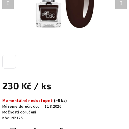
230 Kč
/ ks
Měrná
Momentálně nedostupné
(>5 ks)
cena:
Můžeme doručit do:
12.8.2026
Možnosti doručení
Kód:
NP125