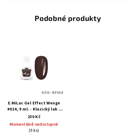
Podobné produkty
KÓD:
NP014
E.MiLac Gel Effect Wenge
#014, 9 ml. - Klasický lak s
gelovým efektem
230 Kč
Momentálně nedostupné
(5 ks)