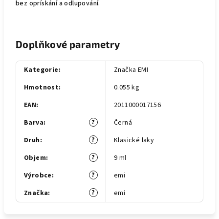
bez oprískání a odlupování.
Doplňkové parametry
Kategorie
:
Značka EMI
Hmotnost
:
0.055 kg
EAN
:
2011000017156
?
Barva
:
Černá
?
Druh
:
Klasické laky
?
Objem
:
9 ml
?
Výrobce
:
emi
?
Značka
:
emi