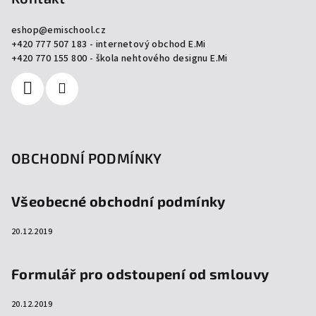
a
eshop
@
emischool.cz
t
+420 777 507 183 - internetový obchod E.Mi
í
+420 770 155 800 - škola nehtového designu E.Mi
OBCHODNÍ PODMÍNKY
Všeobecné obchodní podmínky
20.12.2019
Formulář pro odstoupení od smlouvy
20.12.2019