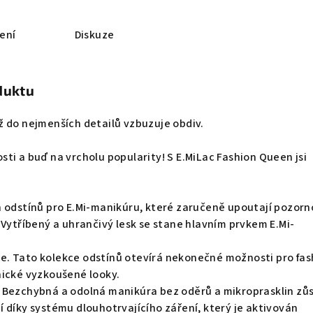
ení
Diskuze
duktu
ž do nejmenších detailů vzbuzuje obdiv.
ti a buď na vrcholu popularity! S E.MiLac Fashion Queen jsi
h odstínů pro E.Mi-manikúru, které zaručeně upoutají pozorn
 Vytříbený a uhrančivý lesk se stane hlavním prvkem E.Mi-
. Tato kolekce odstínů otevírá nekonečné možnosti pro fas
nické vyzkoušené looky.
 Bezchybná a odolná manikúra bez oděrů a mikroprasklin zů
 díky systému dlouhotrvajícího záření, který je aktivován