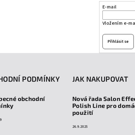
E-mail
Vložením e-mai
Přihlásit se
HODNÍ PODMÍNKY
JAK NAKUPOVAT
becné obchodní
Nová řada Salon Effe
ínky
Polish Line pro domá
použití
9
26.9.2025