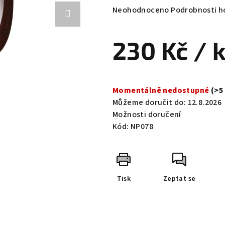
Průměrné
Neohodnoceno
Podrobnosti h
hodnocení
produktu
230 Kč
/ 
je
0,0
z
Měrná
5
cena:
Momentálně nedostupné
(>5
hvězdiček.
Můžeme doručit do:
12.8.2026
Možnosti doručení
Kód:
NP078
Tisk
Zeptat se