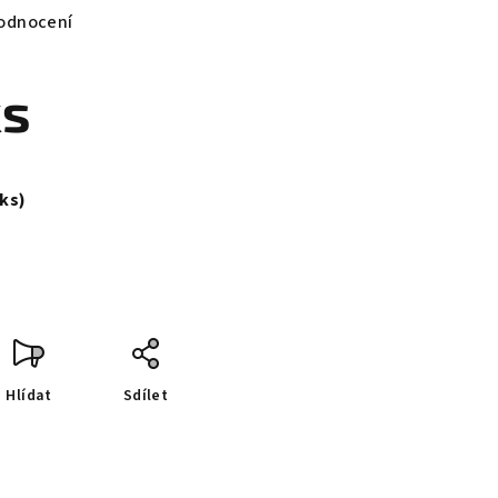
odnocení
ks
 ks)
Hlídat
Sdílet