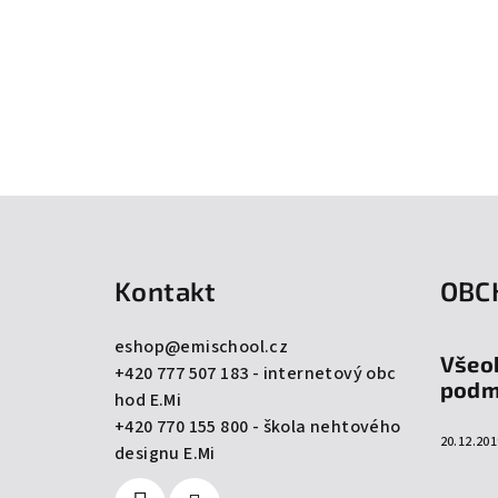
Z
á
Kontakt
OBC
p
a
eshop
@
emischool.cz
Všeo
+420 777 507 183 - internetový obc
t
podm
hod E.Mi
í
+420 770 155 800 - škola nehtového
20.12.201
designu E.Mi