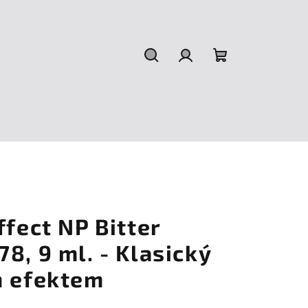
Hledat
Přihlášení
Nákupní
košík
ffect NP Bitter
8, 9 ml. - Klasický
m efektem