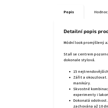
Popis
Hodnoc
Detailní popis pro
Módní look promýšlený a
Staň se centrem pozornos
dokonale stylová.
15 nejtrendovějšíc
Zářit a okouzlovat.
manikúry.
Skvostné kombinace
experimenty i lako
Dokonalá odolnost.
zachována až 10 dní