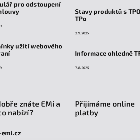
ulář pro odstoupení
mlouvy
Stavy produktů s TP
TPo
9
2.9.2025
ínky užití webového
raní
Informace ohledně T
9
7.8.2025
dobře znáte EMi a
Přijímáme online
co nabízí?
platby
-emi.cz