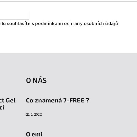
lu souhlasíte s
podmínkami ochrany osobních údajů
O NÁS
ct Gel
Co znamená 7-FREE ?
cí
21.1.2022
O emi