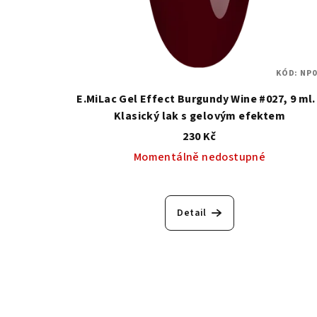
KÓD:
NP0
E.MiLac Gel Effect Burgundy Wine #027, 9 ml.
Klasický lak s gelovým efektem
230 Kč
Momentálně nedostupné
Průměrné
hodnocení
Detail
produktu
je
5,0
z
5
hvězdiček.