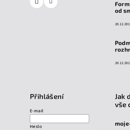
Form
od s
20.12.201
Podm
rozh
20.12.201
Přihlášení
Jak 
vše 
E-mail
moje
Heslo