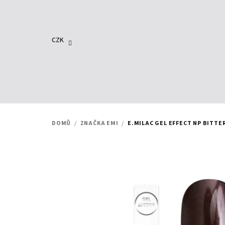
Přejít
na
obsah
CZK
DOMŮ
/
ZNAČKA EMI
/
E.MILAC GEL EFFECT NP BITTER